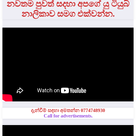
නවතම පුවත් සදහා අපගේ යු ටියුබ්
නාලිකාව සමග එක්වන්න.
දැන්වීම් සඳහා අමතන්න 0774748930
Call for advertisements.