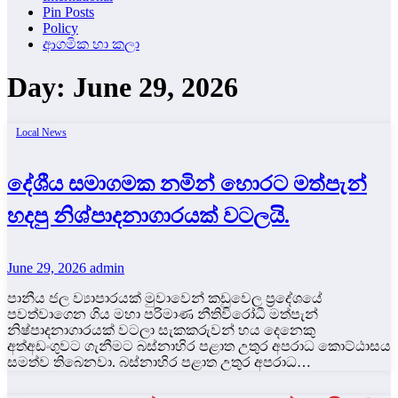
Pin Posts
Policy
ආගමික හා කලා
Day:
June 29, 2026
Local News
දේශීය සමාගමක නමින් හොරට මත්පැන්
හදපු නිශ්පාදනාගාරයක් වටලයි.
June 29, 2026
admin
පානීය ජල ව්‍යාපාරයක් මුවාවෙන් කඩුවෙල ප්‍රදේශයේ
පවත්වාගෙන ගිය මහා පරිමාණ නීතිවිරෝධී මත්පැන්
නිෂ්පාදනාගාරයක් වටලා සැකකරුවන් හය දෙනෙකු
අත්අඩංගුවට ගැනීමට බස්නාහිර පළාත උතුර අපරාධ කොට්ඨාසය
සමත්ව තිබෙනවා. බස්නාහිර පළාත උතුර අපරාධ…