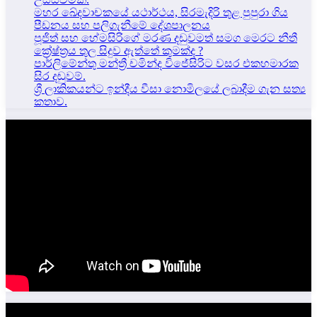
මහර ඛේදවාචකයේ යථාර්ථය, සිරමැදිරි තුළ පුපුරා ගිය
පීඩනය සහ පලිගැනීමේ දේශපාලනය
පූජිත් සහ හේමසිරිගේ මරණ දඩුවමත් සමග මෙරට නීතී
ක්‍රේෂ්ත්‍රය තුල සිදුව ඇත්තේ කුමක්ද ?
පාර්ලිමේන්තු මන්ත්‍රී චමින්ද විජේසිරිට වසර එකහමාරක
සිර දඬුවම්.
ශ්‍රී ලාකිකයන්ට ඉන්දීය වීසා නොමිලයේ ලබාදීම ගැන සත්‍ය
කතාව.