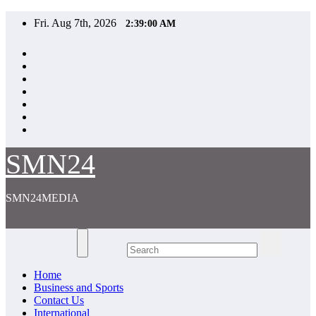
Skip
Fri. Aug 7th, 2026
2:39:00 AM
to
content
SMN24
SMN24MEDIA
Home
Business and Sports
Contact Us
International