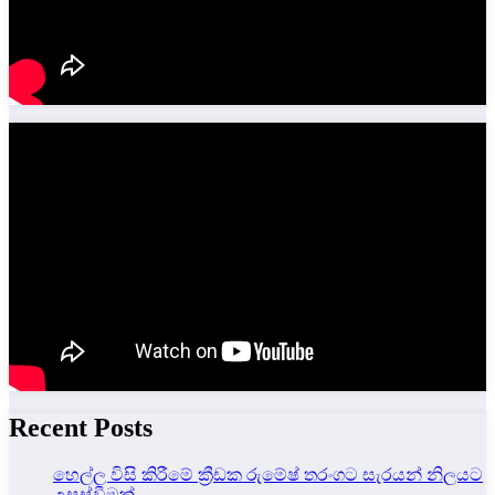
Recent Posts
හෙල්ල විසි කිරීමේ ක්‍රීඩක රුමේෂ් තරංගට සැරයන් නිලයට
උසස්වීමක්.