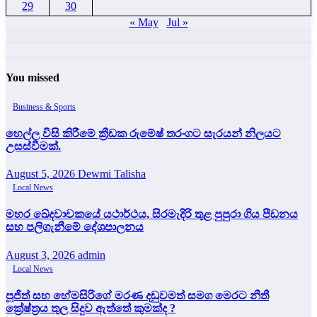
29
30
« May
Jul »
You missed
Business & Sports
හෙල්ල විසි කිරීමේ ක්‍රීඩක රුමේෂ් තරංගට සැරයන් නිලයට
උසස්වීමක්.
August 5, 2026
Dewmi Talisha
Local News
මහර ඛේදවාචකයේ යථාර්ථය, සිරමැදිරි තුළ පුපුරා ගිය පීඩනය
සහ පලිගැනීමේ දේශපාලනය
August 3, 2026
admin
Local News
පූජිත් සහ හේමසිරිගේ මරණ දඩුවමත් සමග මෙරට නීතී
ක්‍රේෂ්ත්‍රය තුල සිදුව ඇත්තේ කුමක්ද ?