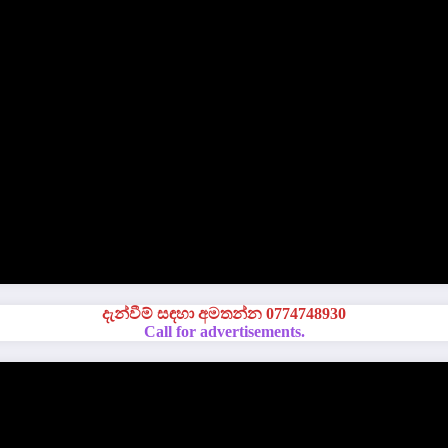
දැන්වීම් සඳහා අමතන්න 0774748930
Call for advertisements.