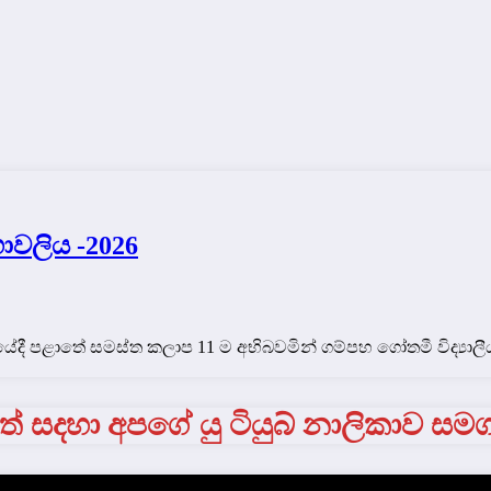
ාවලිය -2026
යේදී පළාතේ සමස්ත කලාප 11 ම අභිබවමින් ගම්පහ ගෝතමී විද්‍යාල
් සදහා අපගේ යු ටියුබ් නාලිකාව සම