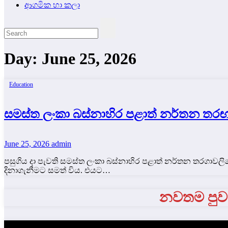
ආගමික හා කලා
Day:
June 25, 2026
Education
සමස්ත ලංකා බස්නාහිර පළාත් නර්තන තරඟ
June 25, 2026
admin
පසුගිය දා පැවති සමස්ත ලංකා බස්නාහිර පළාත් නර්තන තරගාවලි
දිනාගැනීමට සමත් විය. එයට…
නවතම පුවත