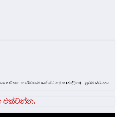
ීයය නර්තන කණ්ඩායම කනිෂ්ඨ සමූහ (බාලිකා) – ප්‍රථම ස්ථානය
ග එක්වන්න.