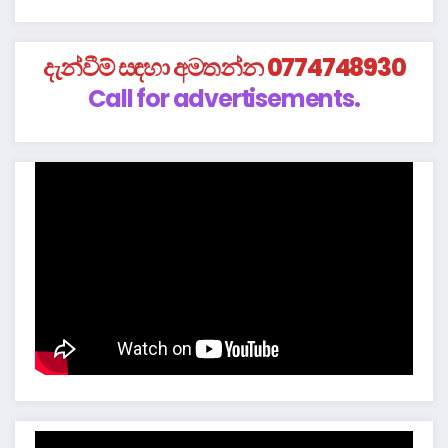
දැන්වීම් සඳහා අමතන්න 0774748930
Call for advertisements.