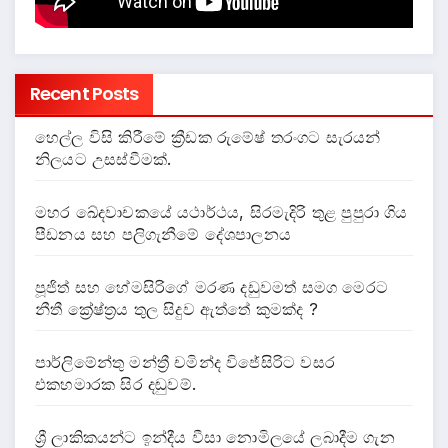
Recent Posts
හෙල්ල විසි කිරීමේ ක්‍රීඩක රුමේෂ් තරංගට සැරයන්
නිලයට උසස්වීමක්.
මහර ඛේදවාචකයේ යථාර්ථය, සිරමැදිරි තුළ පුපුරා ගිය
පීඩනය සහ පලිගැනීමේ දේශපාලනය
පූජිත් සහ හේමසිරිගේ මරණ දඩුවමත් සමග මෙරට
නීතී ක්‍රේෂ්ත්‍රය තුල සිදුව ඇත්තේ කුමක්ද ?
පාර්ලිමේන්තු මන්ත්‍රී චමින්ද විජේසිරිට වසර
එකහමාරක සිර දඬුවම්.
ශ්‍රී ලාකිකයන්ට ඉන්දීය වීසා නොමිලයේ ලබාදීම ගැන