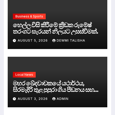
Business & Sports
හෙල්ල විසි කිරීමේ ක්‍රීඩක රුමේෂ්
තරංගට සැරයන් නිලයට උසස්වීමක්.
AUGUST 5, 2026
DEWMI TALISHA
Local News
මහර ඛේදවාචකයේ යථාර්ථය,
සිරමැදිරි තුළ පුපුරා ගිය පීඩනය සහ
පලිගැනීමේ දේශපාලනය
AUGUST 3, 2026
ADMIN