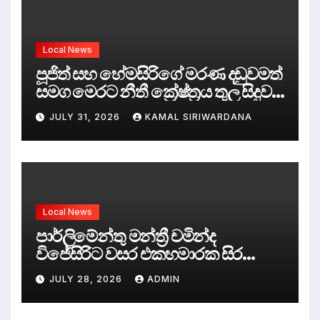
Local News
පූජිත් සහ හේමසිරිගේ මරණ දඩුවමත්
සමග මෙරට නීතී ක්‍රේෂ්ත්‍රය තුල සිදුව
ඇත්තේ කුමක්ද ?
JULY 31, 2026
KAMAL SIRIWARDANA
Local News
පාර්ලිමේන්තු මන්ත්‍රී චමින්ද
විජේසිරිට වසර එකහමාරක සිර
දඬුවම්.
JULY 28, 2026
ADMIN