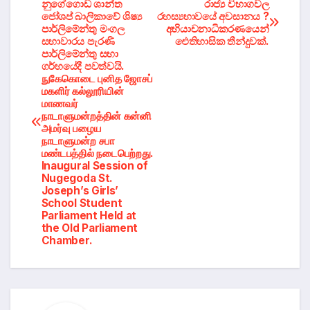
Post
නුගේගොඩ ශාන්ත
රාජ්‍ය විභාගවල
ජෝශප් බාලිකාවේ ශිෂ්‍ය
රහස්‍යභාවයේ අවසානය ?
පාර්ලිමේන්තු මංගල
අභියාචනාධිකරණයෙන්
navigation
සභාවාරය පැරණි
ඓතිහාසික තීන්දුවක්.
පාර්ලිමේන්තු සභා
ගර්භයේදී පවත්වයි.
நுகேகொடை புனித ஜோசப்
மகளிர் கல்லூரியின்
மாணவர்
நாடாளுமன்றத்தின் கன்னி
அமர்வு பழைய
நாடாளுமன்ற சபா
மண்டபத்தில் நடைபெற்றது.
Inaugural Session of
Nugegoda St.
Joseph’s Girls’
School Student
Parliament Held at
the Old Parliament
Chamber.