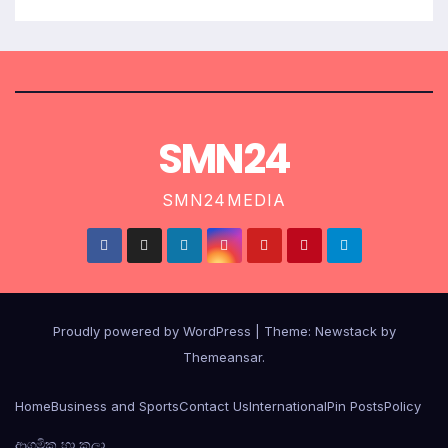
SMN24
SMN24MEDIA
Proudly powered by WordPress
|
Theme:
Newstack
by
Themeansar
.
Home
Business and Sports
Contact Us
International
Pin Posts
Policy
ආගමික හා කලා