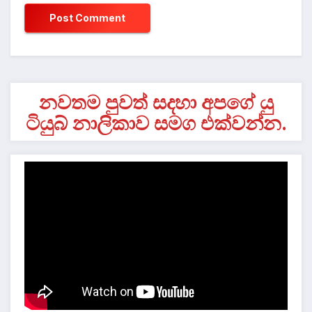
නවතම පුවත් සදහා අපගේ යු
ටියුබ් නාලිකාව සමග එක්වන්න.