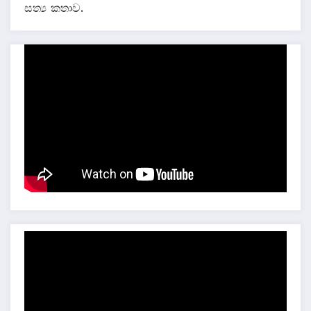
සත්‍ය කතාව.