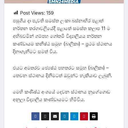
Post Views:
159
පසුගිය දා පැවති සමස්ත ලංකා බස්නාහිර පළාත්
නර්තන තරගාවලියේදී පළාතේ සමස්ත කලාප 11 ම
අභිබවමින් ගම්පහ ගෝතමී විද්‍යාලීයය නර්තන
කණ්ඩායම කනිෂ්ඨ සමූහ (බාලිකා) – ප්‍රථම ස්ථානය
දිනාගැනීමට සමත් විය.
එයට අමතරව ජ්‍යෙෂ්ඨ පහතරට සමූහ (බාලිකා) –
තෙවන ස්ථානය දිනීමටත් ඔවුන්ට හැකියාව ලැබුනි.
මෙහි කණිෂ්ඨ අංශයේ දෙවන ස්ථානය නුගේගොඩ
අනුලා විද්‍යාලීය කණ්ඩායමට හිමිවිය.