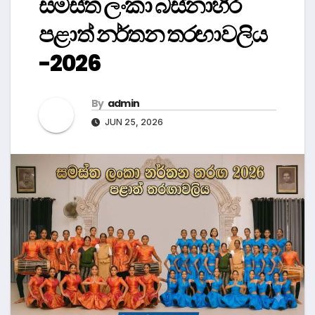
සමස්ත ලංකා බස්නාහිර
පළාත් නර්තන තරඟාවලිය
-2026
By
admin
JUN 25, 2026