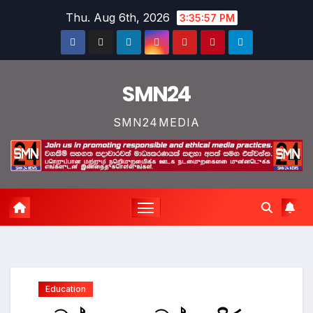
Skip
Thu. Aug 6th, 2026
3:35:58 PM
to
content
SMN24
SMN24MEDIA
Education