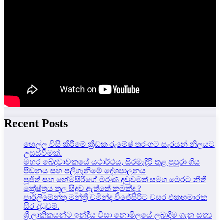
Recent Posts
හෙල්ල විසි කිරීමේ ක්‍රීඩක රුමේෂ් තරංගට සැරයන් නිලයට
උසස්වීමක්.
මහර ඛේදවාචකයේ යථාර්ථය, සිරමැදිරි තුළ පුපුරා ගිය
පීඩනය සහ පලිගැනීමේ දේශපාලනය
පූජිත් සහ හේමසිරිගේ මරණ දඩුවමත් සමග මෙරට නීතී
ක්‍රේෂ්ත්‍රය තුල සිදුව ඇත්තේ කුමක්ද ?
පාර්ලිමේන්තු මන්ත්‍රී චමින්ද විජේසිරිට වසර එකහමාරක
සිර දඬුවම්.
ශ්‍රී ලාකිකයන්ට ඉන්දීය වීසා නොමිලයේ ලබාදීම ගැන සත්‍ය