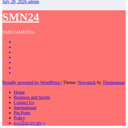
July 28, 2026
admin
SMN24
SMN24MEDIA
Proudly powered by WordPress
|
Theme:
Newstack
by
Themeansar
.
Home
Business and Sports
Contact Us
International
Pin Posts
Policy
ආගමික හා කලා