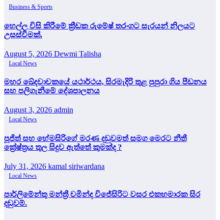
Business & Sports
හෙල්ල විසි කිරීමේ ක්‍රීඩක රුමේෂ් තරංගට සැරයන් නිලයට
උසස්වීමක්.
August 5, 2026
Dewmi Talisha
Local News
මහර ඛේදවාචකයේ යථාර්ථය, සිරමැදිරි තුළ පුපුරා ගිය පීඩනය
සහ පලිගැනීමේ දේශපාලනය
August 3, 2026
admin
Local News
පූජිත් සහ හේමසිරිගේ මරණ දඩුවමත් සමග මෙරට නීතී
ක්‍රේෂ්ත්‍රය තුල සිදුව ඇත්තේ කුමක්ද ?
July 31, 2026
kamal siriwardana
Local News
පාර්ලිමේන්තු මන්ත්‍රී චමින්ද විජේසිරිට වසර එකහමාරක සිර
දඬුවම්.