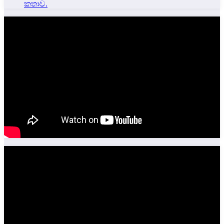
කතාව.