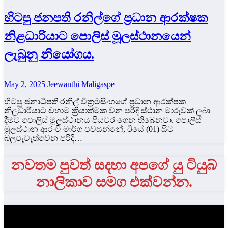
හිටපු ජනපති රනිල්ගේ ප්‍රධාන ආරක්ෂක
නිළධාරියාට පොලිස් මූලස්ථාන‍යෙන්
ලැබුනු නියෝගය.
May 2, 2025
Jeewanthi Maligaspe
හිටපු ජනාධිපති රනිල් වික්‍රමසිංහගේ ප්‍රධාන ආරක්ෂක
නිලධාරියාට වහාම ක්‍රියාත්මක වන පරිදි ස්ථාන මාරුවක් ලබා
දීමට පොලිස් මූලස්ථානය පියවර ගෙන තිබෙනවා. පොලිස්
මූලස්ථාන ආරංචි මාර්ග පවසන්නේ, ඊයේ (01) සිට
බලපැවැත්වෙන පරිදි…
නවතම පුවත් සදහා අපගේ යු ටියුබ්
නාලිකාව සමග එක්වන්න.