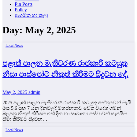
Pin Posts
Policy
ආගමික හා කලා
Day:
May 2, 2025
Local News
පළාත් පාලන මැතිවරණ රාජකාරී කටයුතු
නිසා පාස්පෝට් නිකුත් කිරීමට සිදුවන දේ.
May 2, 2025
admin
2025 පළාත් පාලන මැතිවරණ රාජකාරී කටයුතු හේතුවෙන් මැයි
මස 5,6 සහ 7 යන දිනවලදී මහජනතාව වෙත විදේශ ගමන්
බලපත්‍ර නිකුත් කිරීමේ එක් දින හා සාමාන්‍ය සේවාවන් සැපයීම
සීමා කිරීමට සිදුවන…
Local News