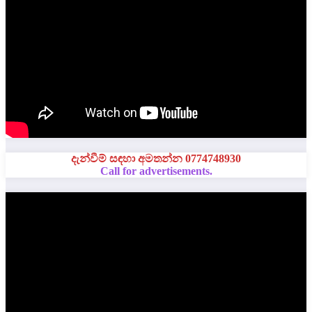
දැන්වීම් සඳහා අමතන්න 0774748930
Call for advertisements.