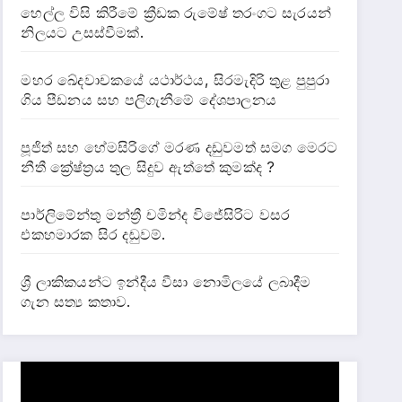
හෙල්ල විසි කිරීමේ ක්‍රීඩක රුමේෂ් තරංගට සැරයන්
නිලයට උසස්වීමක්.
මහර ඛේදවාචකයේ යථාර්ථය, සිරමැදිරි තුළ පුපුරා
ගිය පීඩනය සහ පලිගැනීමේ දේශපාලනය
පූජිත් සහ හේමසිරිගේ මරණ දඩුවමත් සමග මෙරට
නීතී ක්‍රේෂ්ත්‍රය තුල සිදුව ඇත්තේ කුමක්ද ?
පාර්ලිමේන්තු මන්ත්‍රී චමින්ද විජේසිරිට වසර
එකහමාරක සිර දඬුවම්.
ශ්‍රී ලාකිකයන්ට ඉන්දීය වීසා නොමිලයේ ලබාදීම
ගැන සත්‍ය කතාව.