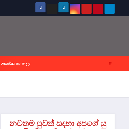
ආගමික හා කලා
නවතම පුවත් සදහා අපගේ යු