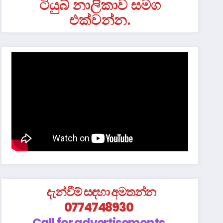
ටියුබ් නාලිකාව සමග
එක්වන්න.
දැන්වීම් සඳහා අමතන්න
0774748930
Call for advertisements.