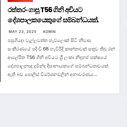
‍රත්තරං ගාපූ T56 ගිනි අවියට
දේශපාලකයෙකුගේ සම්බන්ධයක්.
MAY 23, 2025
ADMIN
පසුගියදා වැල්ලවත්ත හැව්ලොක් සිටි නිවාස
සංකීරණයේ පදිංචි 68 හැවිරිදි කාන්තාවක් සතුව තිබූ රන්
ආලේපිත T56 ගිනි අවියට ශ්‍රී ලංකා නිදහස් පක්ෂයේ
දේශපාලනඥ දුමින්ද දිසානායකගේ සම්බන්ධතාවයක්
ඇති බව පොලිස් විමර්ශනවලින් අනාවරණය…