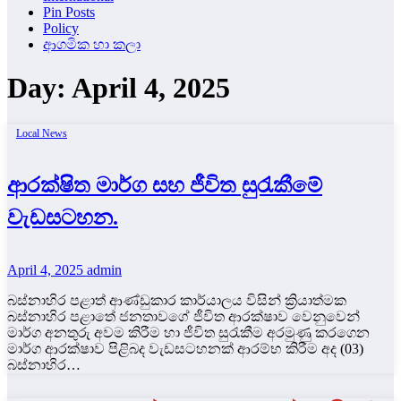
Pin Posts
Policy
ආගමික හා කලා
Day:
April 4, 2025
Local News
ආරක්ෂිත මාර්ග සහ ජීවිත සුරැකීමේ
වැඩසටහන.
April 4, 2025
admin
බස්නාහිර පළාත් ආණ්ඩුකාර කාර්යාලය විසින් ක්‍රියාත්මක
බස්නාහිර පළාතේ ජනතාවගේ ජීවිත ආරක්ෂාව වෙනුවෙන්
මාර්ග අනතුරු අවම කිරීම හා ජීවිත සුරැකීම අරමුණු කරගෙන
මාර්ග ආරක්ෂාව පිළිබද වැඩසටහනක් ආරම්භ කිරීම අද (03)
බස්නාහිර…