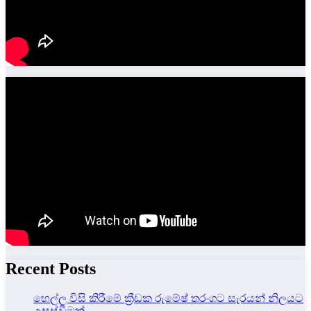
Recent Posts
හෙල්ල විසි කිරීමේ ක්‍රීඩක රුමේෂ් තරංගට සැරයන් නිලයට
උසස්වීමක්.