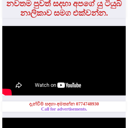
නවතම පුවත් සදහා අපගේ යු ටියුබ්
නාලිකාව සමග එක්වන්න.
දැන්වීම් සඳහා අමතන්න 0774748930
Call for advertisements.