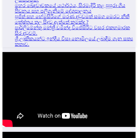
මහර ඛේදවාචකයේ යථාර්ථය, සිරමැදිරි තුළ පුපුරා ගිය
පීඩනය සහ පලිගැනීමේ දේශපාලනය
පූජිත් සහ හේමසිරිගේ මරණ දඩුවමත් සමග මෙරට නීතී
ක්‍රේෂ්ත්‍රය තුල සිදුව ඇත්තේ කුමක්ද ?
පාර්ලිමේන්තු මන්ත්‍රී චමින්ද විජේසිරිට වසර එකහමාරක
සිර දඬුවම්.
ශ්‍රී ලාකිකයන්ට ඉන්දීය වීසා නොමිලයේ ලබාදීම ගැන සත්‍ය
කතාව.