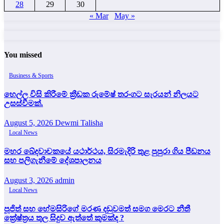
28
29
30
« Mar
May »
You missed
Business & Sports
හෙල්ල විසි කිරීමේ ක්‍රීඩක රුමේෂ් තරංගට සැරයන් නිලයට
උසස්වීමක්.
August 5, 2026
Dewmi Talisha
Local News
මහර ඛේදවාචකයේ යථාර්ථය, සිරමැදිරි තුළ පුපුරා ගිය පීඩනය
සහ පලිගැනීමේ දේශපාලනය
August 3, 2026
admin
Local News
පූජිත් සහ හේමසිරිගේ මරණ දඩුවමත් සමග මෙරට නීතී
ක්‍රේෂ්ත්‍රය තුල සිදුව ඇත්තේ කුමක්ද ?