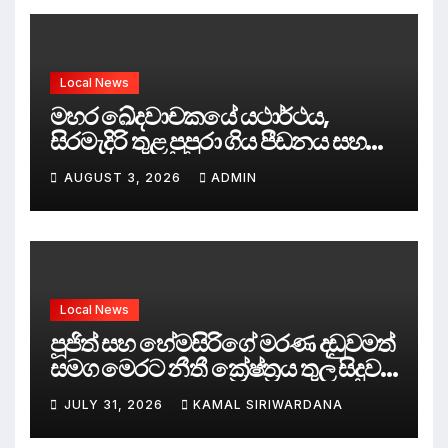
Local News
මහර ඛේදවාචකයේ යථාර්ථය,
සිරමැදිරි තුළ පුපුරා ගිය පීඩනය සහ
පලිගැනීමේ දේශපාලනය
AUGUST 3, 2026
ADMIN
Local News
පූජිත් සහ හේමසිරිගේ මරණ දඩුවමත්
සමග මෙරට නීතී ක්‍රේෂ්ත්‍රය තුල සිදුව
ඇත්තේ කුමක්ද ?
JULY 31, 2026
KAMAL SIRIWARDANA