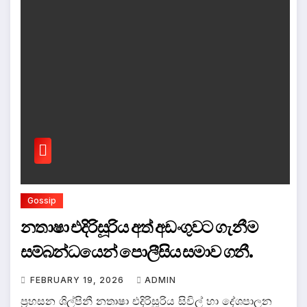
Gossip
නතාෂා එදිරිසූරිය අත් අඩංගුවට ගැනීම
සම්බන්ධයෙන් පොලීසිය සමාව ගනී.
FEBRUARY 19, 2026
ADMIN
ප්‍රහසන ශිල්පිනී නතාෂා එදිරිසූරිය සිවිල් හා දේශපාලන