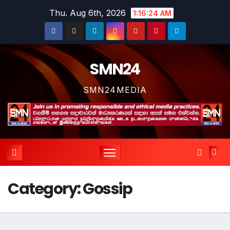
Skip
Thu. Aug 6th, 2026
1:16:25 AM
to
content
SMN24
SMN24MEDIA
Category:
Gossip