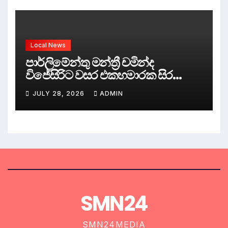
Local News
පාර්ලිමේන්තු මන්ත්‍රී චමින්ද
විජේසිරිට වසර එකහමාරක සිර
දඬුවම්.
JULY 28, 2026
ADMIN
SMN24
SMN24MEDIA