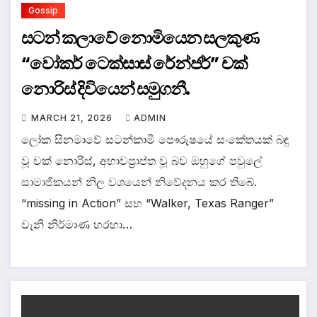
Gossip
සටන් කලාවේ නොමියෙන සලකුණ
“වෝකර් ටෙක්සාස් රේන්ජර්” චක්
නොරිස් දිවියෙන් සමුගනී.
MARCH 21, 2026
ADMIN
ලෝක සිනමාවේ සටන්කාමී පෞරුෂයේ සංකේතයක් බඳු
වූ චක් නොරිස්, අභාවප්‍රාප්ත වූ බව ඔහුගේ පවුලේ
සාමාජිකයන් නිල වශයෙන් නිවේදනය කර තිබේ.
“missing in Action” සහ “Walker, Texas Ranger”
වැනි නිර්මාණ හරහා…