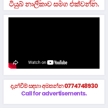
ටියුබ් නාලිකාව සමග එක්වන්න.
දැන්වීම් සඳහා අමතන්න 0774748930
Call for advertisements.