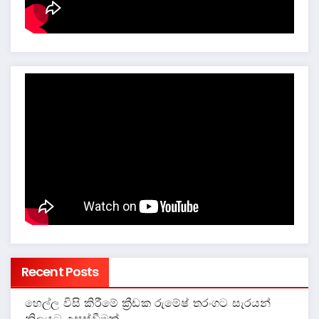
Recent Posts
හෙල්ල විසි කිරීමේ ක්‍රීඩක රුමේෂ් තරංගට සැරයන්
නිලයට උසස්වීමක්.