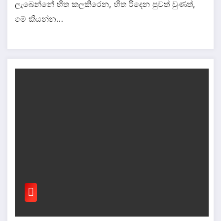
ලැබෙන්නේ හිත කලකිරෙන, හිත රිදෙන පුවත් වුණත්,
මේ කියන්න…