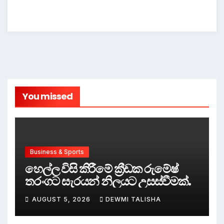
You missed
Business & Sports
හෙල්ල විසි කිරීමේ ක්‍රීඩක රුමේෂ්
තරංගට සැරයන් නිලයට උසස්වීමක්.
AUGUST 5, 2026
DEWMI TALISHA