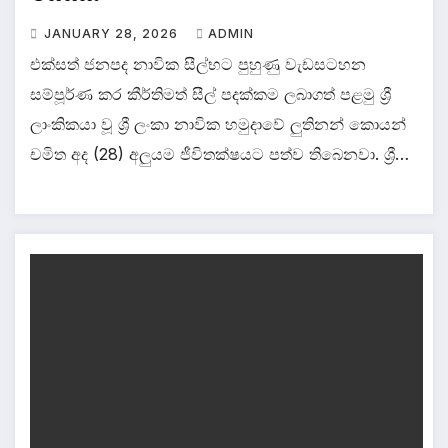
JANUARY 28, 2026
ADMIN
එක්සත් ජනපද නාවික සීල්භට පුහුණු වැඩසටහන
සම්පූර්ණ කර කීර්තිමත් සීල් පදක්කම ලබාගත් පළමු ශ්‍රී
ලාංකිකයා වූ ශ්‍රී ලංකා නාවික හමුදාවේ ලුතිනන් කොයන්
චමිත අද (28) අලුයම ජීවිතක්ෂයට පත්ව තිබෙනවා. ශ්‍රී…