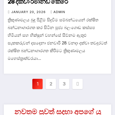
28 දක්වා රිමාන්ඩ් කෙරේ
JANUARY 20, 2026
ADMIN
ත්‍රිකුණාමලය බුදු පිළිම සිදුවීම සම්බන්ධයෙන් රක්ෂිත
බන්ධනාගාරගත කර සිටින පූජ්‍ය බලංගොඩ කස්සප
හිමියන් සහ භික්ෂුන් වහන්සේ සිව්නම ඇතුළු
සැකකරුවන් දසදෙනා ජනවාරි 28 වනදා දක්වා තවදුරටත්
රක්ෂිත බන්ධනාගාරගත කිරීමට ත්‍රිකුණාමලය
මහෙස්ත්‍රාත්වරයා…
Posts
1
2
3
pagination
නවතම පුවත් සදහා අපගේ යු