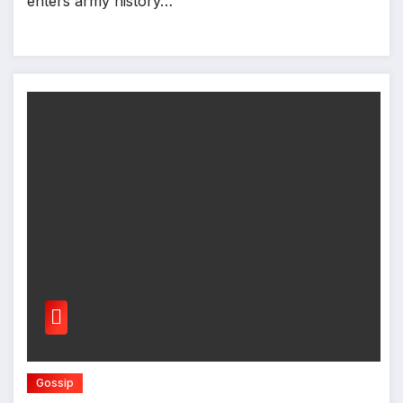
enters army history…
Gossip