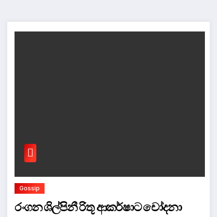
Gossip
රංගන ශිල්පිනී රිතූ ආකර්ෂාට චෝදනා