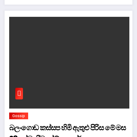
Gossip
බලංගොඩ කස්සප හිමි ඇතුළු පිරිස මේ මස