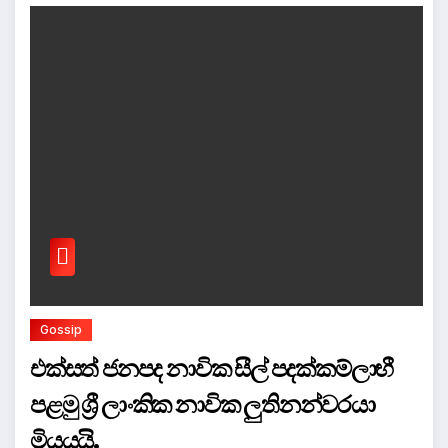
Gossip
එක්සත් ජනපද නාවික සීල් පදක්කම්ලාභී
පළමු ශ්‍රී ලාංකික නාවික ලුතිනන්වරයා
මියයයි.