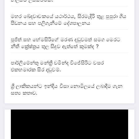
මහර ඛේදවාචකයේ යථාර්ථය, සිරමැදිරි තුළ පුපුරා ගිය
පීඩනය සහ පලිගැනීමේ දේශපාලනය
පූජිත් සහ හේමසිරිගේ මරණ දඩුවමත් සමග මෙරට
නීතී ක්‍රේෂ්ත්‍රය තුල සිදුව ඇත්තේ කුමක්ද ?
පාර්ලිමේන්තු මන්ත්‍රී චමින්ද විජේසිරිට වසර
එකහමාරක සිර දඬුවම්.
ශ්‍රී ලාකිකයන්ට ඉන්දීය වීසා නොමිලයේ ලබාදීම ගැන
සත්‍ය කතාව.