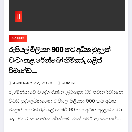
Gossip
රුපියල් මිලියන 900 කට අධික මුදලක්
වංචා කළ රේන්බෝ හිමිකරු යළිත්
රිමාන්ඩ්…
JANUARY 22, 2026
ADMIN
රුමේනියාවේ විදේශ රැකියා ලබාදෙන බව පවසා දිවයිනේ
විවිධ පුද්ගලයින්ගෙන් රුපියල් මිලියන 900 කට අධික
මුදලක් හෙවත් රුපියල් කෝටි 90 කට අධික මුදලක් වංචා
කළ බවට සැකකරන රේන්බෝ මෑන් පවර් ආයතනයේ…