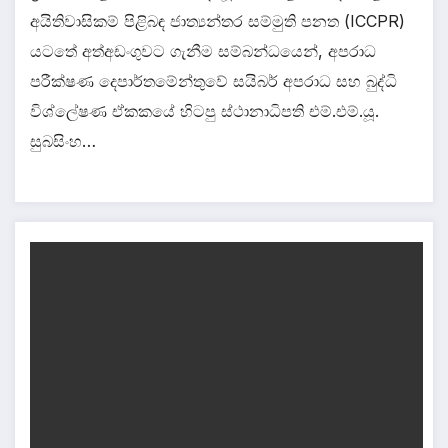
අයිතිවාසිකම් පිළිබඳ ජාත්‍යන්තර සම්මුති පනත (ICCPR)
යටතේ අත්අඩංගුවට ගැනීම සම්බන්ධයෙන්, අපරාධ
පරීක්ෂණ දෙපාර්තමේන්තුවේ සයිබර් අපරාධ සහ බුද්ධි
විශ්ලේෂණ ඒකකයේ හිටපු ස්ථානාධිපති එම්.එම්.යූ.
සුබසිංහ…