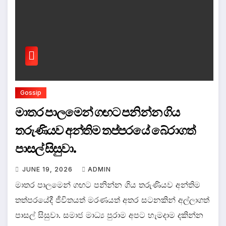
Gossip
මාතර පාලමෙන් ගඟට පනින්න ගිය
තරුණියව අන්තිම තප්පරයේ බේරාගත්
පාසල් සිසුවා.
JUNE 19, 2026
ADMIN
මාතර පාලමෙන් ගඟට පනින්න ගිය තරුණියව අන්තිම
තත්පරයේදී ජීවිතයත් මරණයත් අතර සටනකින් අල්ලාගත්
පාසල් සිසුවා. සමාජ මාධ්‍ය පුරාම අපට හැමදාම දකින්න