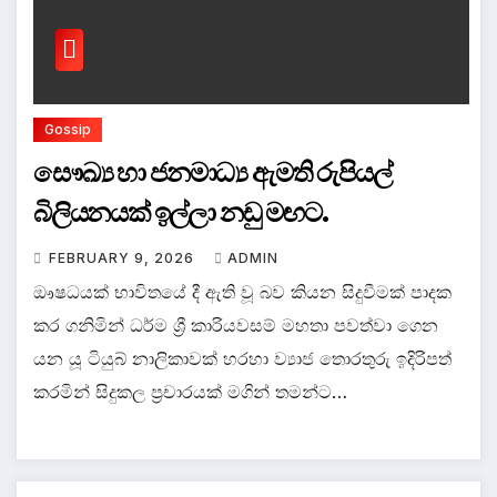
Gossip
සෞඛ්‍ය හා ජනමාධ්‍ය ඇමති රුපියල්
බිලියනයක් ඉල්ලා නඩු මඟට.
FEBRUARY 9, 2026
ADMIN
ඖෂධයක් භාවිතයේ දී ඇති වූ බව කියන සිදුවීමක් පාදක
කර ගනිමින් ධර්ම ශ්‍රී කාරියවසම් මහතා පවත්වා ගෙන
යන යූ ටියුබ් නාලිකාවක් හරහා ව්‍යාජ තොරතුරු ඉදිරිපත්
කරමින් සිදුකල ප්‍රචාරයක් මගින් තමන්ට…