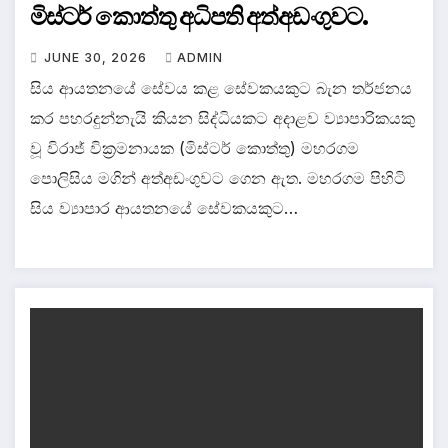
මිස්ටර් කොත්තු අධිපති අත්අඩංගුවට.
JUNE 30, 2026
ADMIN
සිය ආයතනයේ සේවය කළ සේවකයකුට බැන තර්ජනය
කර පහරදුන්නැයි කියන සිද්ධියකට අදාළව ව්‍යාපාරිකයකු
වූ විරාජ් වික්‍රමනායක (මිස්ටර් කොත්තු) මහරගම
පොලිසිය මගින් අත්අඩංගුවට ගෙන ඇත. මහරගම පිහිටි
සිය ව්‍යාපාර ආයතනයේ සේවකයකුට…