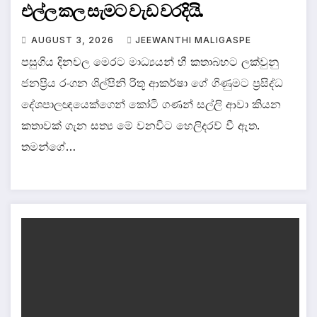
එල්ල කල සැමට වැඩ වරදියි.
AUGUST 3, 2026
JEEWANTHI MALIGASPE
පසුගිය දිනවල මෙරට මාධ්‍යයන් හී කතාබහට ලක්වුනු
ජනප්‍රිය රංගන ශිල්පිනි රිතූ ආකර්ෂා ගේ ගිණුමට ප්‍රසිද්ධ
දේශපාලඥයෙක්ගෙන් කෝටි ගණන් සල්ලි ආවා කියන
කතාවක් ගැන සත්‍ය මේ වනවිට හෙලිදරව් වී ඇත.
තමන්ගේ…