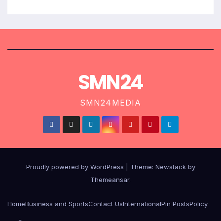
SMN24
SMN24MEDIA
Proudly powered by WordPress
|
Theme:
Newstack
by
Themeansar
.
Home
Business and Sports
Contact Us
International
Pin Posts
Policy