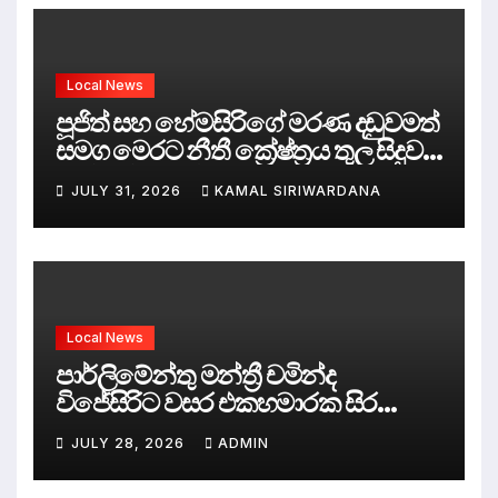
Local News
පූජිත් සහ හේමසිරිගේ මරණ දඩුවමත්
සමග මෙරට නීතී ක්‍රේෂ්ත්‍රය තුල සිදුව
ඇත්තේ කුමක්ද ?
JULY 31, 2026
KAMAL SIRIWARDANA
Local News
පාර්ලිමේන්තු මන්ත්‍රී චමින්ද
විජේසිරිට වසර එකහමාරක සිර
දඬුවම්.
JULY 28, 2026
ADMIN