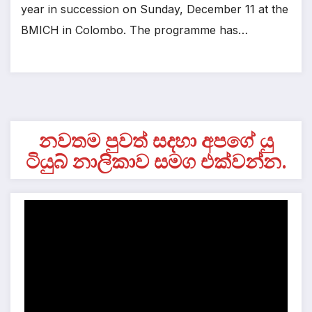
year in succession on Sunday, December 11 at the
BMICH in Colombo. The programme has…
නවතම පුවත් සදහා අපගේ යු
ටියුබ් නාලිකාව සමග එක්වන්න.