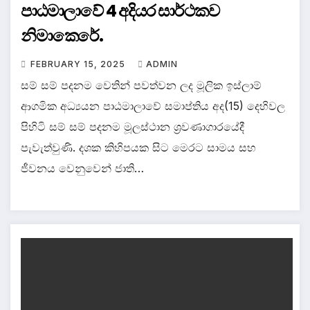
පාඨමාලාවේ 4 අදියර සාර්ථකව
නිමාකෙරේ.
FEBRUARY 15, 2025
ADMIN
සම් සම් පදනම වෙතින් පවත්වන ලද මූලික ඉස්ලාම්
ආගමික අධ්‍යයන පාඨමාලාවේ සමාප්තිය අද(15) දෙහිවල
පිහිටි සම් සම් පදනම මූලස්ථාන ශ්‍රවණාගාරයේදී
පැවැත්වුණි. දශක කිහිපයක සිට මෙරට සාමය සහ
ජීවනය වෙනුවෙන් ජාති…