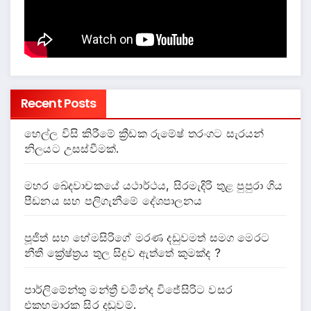
Recent Posts
හෙල්ල විසි කිරීමේ ක්‍රීඩක රුමේෂ් තරංගට සැරයන්
නිලයට උසස්වීමක්.
මහර ඛේදවාචකයේ යථාර්ථය, සිරමැදිරි තුළ පුපුරා ගිය
පීඩනය සහ පලිගැනීමේ දේශපාලනය
පූජිත් සහ හේමසිරිගේ මරණ දඩුවමත් සමග මෙරට
නීතී ක්‍රේෂ්ත්‍රය තුල සිදුව ඇත්තේ කුමක්ද ?
පාර්ලිමේන්තු මන්ත්‍රී චමින්ද විජේසිරිට වසර
එකහමාරක සිර දඬුවම්.