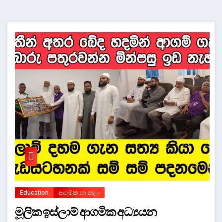
Education
ආගමික හා කලා
මූලික ඉස්ලාම් ආගමික අධ්‍යයන