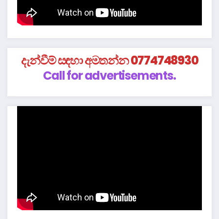
දැන්වීම් සඳහා අමතන්න 0774748930
Call for advertisements.