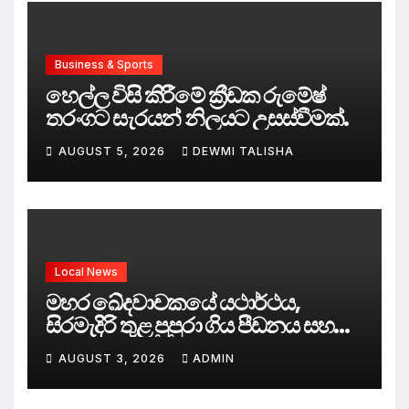
Business & Sports
හෙල්ල විසි කිරීමේ ක්‍රීඩක රුමේෂ්
තරංගට සැරයන් නිලයට උසස්වීමක්.
AUGUST 5, 2026
DEWMI TALISHA
Local News
මහර ඛේදවාචකයේ යථාර්ථය,
සිරමැදිරි තුළ පුපුරා ගිය පීඩනය සහ
පලිගැනීමේ දේශපාලනය
AUGUST 3, 2026
ADMIN