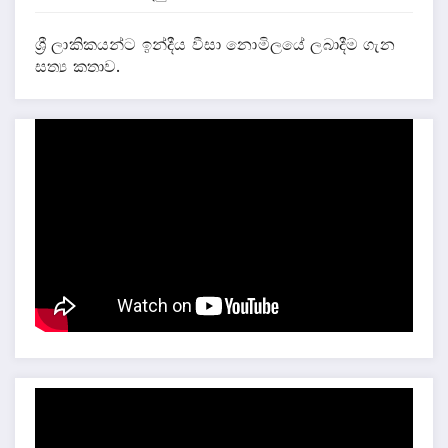
ශ්‍රී ලාකිකයන්ට ඉන්දීය වීසා නොමිලයේ ලබාදීම ගැන
සත්‍ය කතාව.