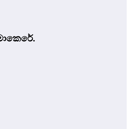
ිමාකෙරේ.