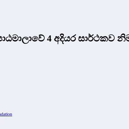
 පාඨමාලාවේ 4 අදියර සාර්ථකව න
dation