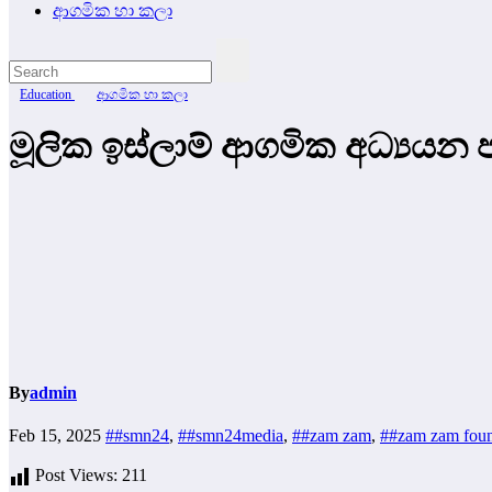
ආගමික හා කලා
Education
ආගමික හා කලා
මූලික ඉස්ලාම් ආගමික අධ්‍යයන
By
admin
Feb 15, 2025
##smn24
,
##smn24media
,
##zam zam
,
##zam zam foun
Post Views:
211