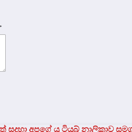
*
් සදහා අපගේ යු ටියුබ් නාලිකාව සම