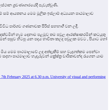
්ථාන ශ්‍රවණාගාරයේදී පැවැත්වුණි.
් සම් ආයතනය මෙම මූලික ඉස්ලාම් අධ්‍යයන පාඨමාලාව
ළු විවිධ පාර්ශව ගණනාවක පිරිස් සහභාගී වන ලදී.
හස් දක්වමින් හැම දෙනාම පළමුව තම පවුල ආරක්ෂාකරමින් කටයුතු
ෙන් පසුව හිටපු යන පදය භාවිතා කලද පවුලක මවට , පියාට හෝ
්න මිය මෙම පාථමාලාවේ ලද අත්දැකීම් සහ වැදගත්කම පෙන්වා
සදහා පාඨමාලාව හැදෑරූවන් ක්‍රේෂ්ත්‍ර චාරිකාවන්ද රැගෙන යාම
ruary 2025 at 6.30 p.m. University of visual and performing