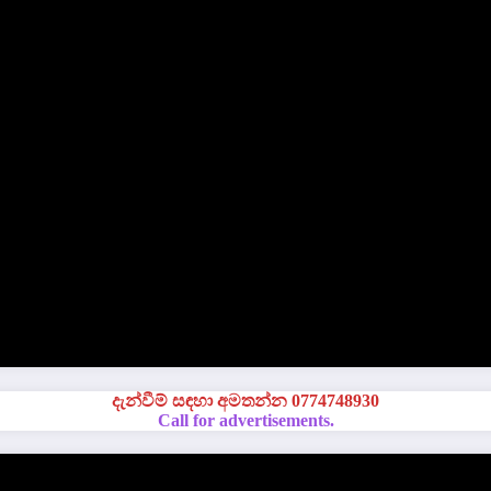
දැන්වීම් සඳහා අමතන්න 0774748930
Call for advertisements.