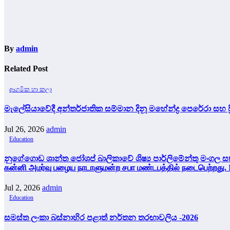
By
admin
Related Post
ආගමික හා කලා
මැලේසියාවේදී අන්තර්ජාතික සම්මාන දිනූ මහේන්ද්‍ර පෙරේරා සහ ප
Jul 26, 2026
admin
Education
නුගේගොඩ ශාන්ත ජෝශප් බාලිකාවේ ශිෂ්‍ය පාර්ලිමේන්තු මංගල සභ
கன்னி அமர்வு பழைய நாடாளுமன்ற சபா மண்டபத்தில் நடைபெற்றது. Ina
Jul 2, 2026
admin
Education
සමස්ත ලංකා බස්නාහිර පළාත් නර්තන තරඟාවලිය -2026