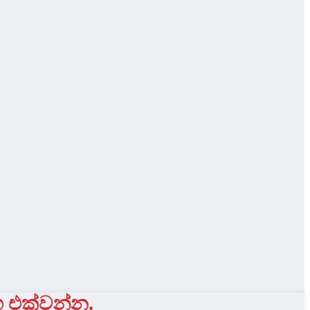
ග එක්වන්න.