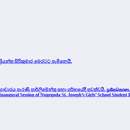
්‍රියන්ත සිරිකුමාර මෙරටට පැමිනෙයි.
ාවාරය පැරණි පාර්ලිමේන්තු සභා ගර්භයේදී පවත්වයි. நுகேகொடை ப
ugural Session of Nugegoda St. Joseph’s Girls’ School Student 