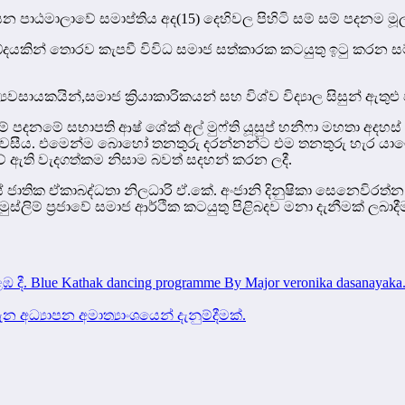
 පාඨමාලාවේ සමාප්තිය අද(15) දෙහිවල පිහිටි සම් සම් පදනම මූලස
යකින් තොරව කැපවී විවිධ සමාජ සත්කාරක කටයුතු ඉටු කරන සම
්‍යවසායකයින්,සමාජ ක්‍රියාකාරිකයන් සහ විශ්ව විද්‍යාල සිසුන් ඇතු
සම් පදනමේ සභාපති ආෂ් ශේක් අල් මුෆ්ති යූසුප් හනීෆා මහතා අද
 පැවසීය. එමෙන්ම බොහෝ තනතුරු දරන්නන්ට එම තනතුරු හැර යාම
 ඇති වැදගත්කම නිසාම බවත් සදහන් කරන ලදී.
යේ ජාතික ඒකාබද්ධතා නිලධාරි ඒ.කේ. අංජානි දිනුෂිකා සෙනෙවිරත
ිම් ප්‍රජාවේ සමාජ ආර්ථික කටයුතු පිළිබදව මනා දැනීමක් ලබාදීම 
athak dancing programme By Major veronika dasanayaka. 7th Feb
 අධ්‍යාපන අමාත්‍යාංශයෙන් දැනුම්දීමක්.