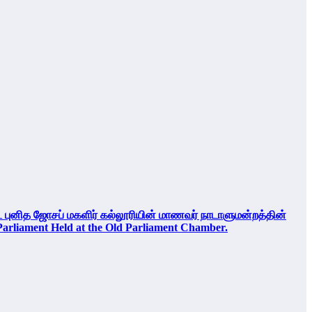
ுனித ஜோசப் மகளிர் கல்லூரியின் மாணவர் நாடாளுமன்றத்தின்
Parliament Held at the Old Parliament Chamber.