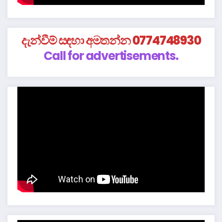
දැන්වීම් සඳහා අමතන්න 0774748930
Call for advertisements.