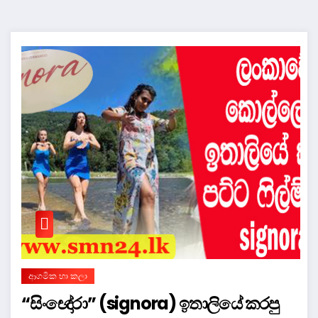
ආගමික හා කලා
“සිංඥෝරා” (signora) ඉතාලියේ කරපු