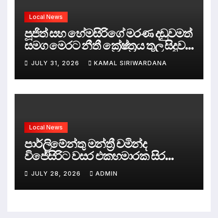
Local News
පූජිත් සහ හේමසිරිගේ මරණ දඩුවමත්
සමග මෙරට නීතී ක්‍රේෂ්ත්‍රය තුල සිදුව
ඇත්තේ කුමක්ද ?
JULY 31, 2026
KAMAL SIRIWARDANA
Local News
පාර්ලිමේන්තු මන්ත්‍රී චමින්ද
විජේසිරිට වසර එකහමාරක සිර
දඬුවම්.
JULY 28, 2026
ADMIN