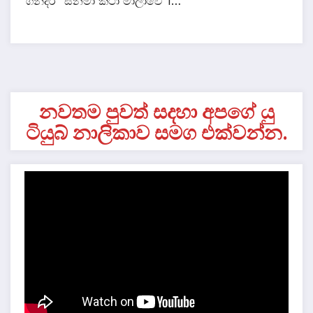
“ගින්දරී” සිනමා කථා මාලාවේ 1…
නවතම පුවත් සදහා අපගේ යු
ටියුබ් නාලිකාව සමග එක්වන්න.