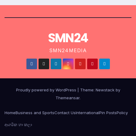
SMN24
SMN24MEDIA
Proudly powered by WordPress
|
Theme:
Newstack
by
Themeansar
.
Home
Business and Sports
Contact Us
International
Pin Posts
Policy
ආගමික හා කලා