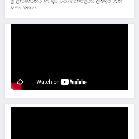
ශ්‍රී ලාකිකයන්ට ඉන්දීය වීසා නොමිලයේ ලබාදීම ගැන
සත්‍ය කතාව.