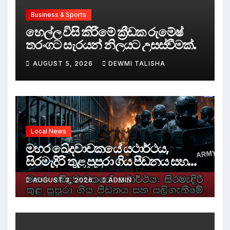
Business & Sports
හෙල්ල විසි කිරීමේ ක්‍රීඩක රුමේෂ්
තරංගට සැරයන් නිලයට උසස්වීමක්.
AUGUST 5, 2026
DEWMI TALISHA
Local News
මහර ඛේදවාචකයේ යථාර්ථය,
සිරමැදිරි තුළ පුපුරා ගිය පීඩනය සහ
පලිගැනීමේ දේශපාලනය
AUGUST 3, 2026
ADMIN