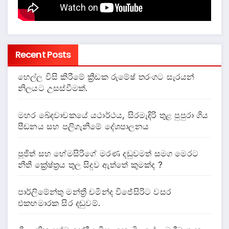
Recent Posts
හෙල්ල විසි කිරීමේ ක්‍රීඩක රුමේෂ් තරංගට සැරයන්
නිලයට උසස්වීමක්.
මහර ඛේදවාචකයේ යථාර්ථය, සිරමැදිරි තුළ පුපුරා ගිය
පීඩනය සහ පලිගැනීමේ දේශපාලනය
පූජිත් සහ හේමසිරිගේ මරණ දඩුවමත් සමග මෙරට
නීතී ක්‍රේෂ්ත්‍රය තුල සිදුව ඇත්තේ කුමක්ද ?
පාර්ලිමේන්තු මන්ත්‍රී චමින්ද විජේසිරිට වසර
එකහමාරක සිර දඬුවම්.