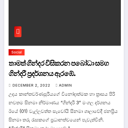
Social
තාමත් ගින්දර විසිකරන පබෝධා සමග
ගින්දරී ප්‍රදර්ශනය ඇරඹේ.
DECEMBER 2, 2022
ADMIN
උදය කාන්තවර්ණසූරීයගේ විනෝදාත්මක හා ත්‍රාසය පිරි
නවතම සිනමා නිර්මාණය “ගින්දරී 3” මංගල දර්ශනය
ඊයේ (01) වැල්ලවත්ත සැවෝයි සිනමා ශාලාවේදී ජනප්‍රිය
සිනමා තරු රැසකගේ ප්‍රධානත්වයෙන් පැවැත්විනි.