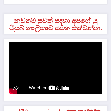
නවතම පුවත් සදහා අපගේ යු
ටියුබ් නාලිකාව සමග එක්වන්න.