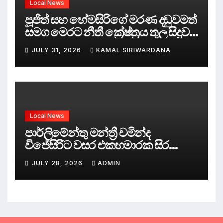
Local News
පූජිත් සහ හේමසිරිගේ මරණ දඩුවමත්
සමග මෙරට නීතී ක්‍රේෂ්ත්‍රය තුල සිදුව
ඇත්තේ කුමක්ද ?
JULY 31, 2026
KAMAL SIRIWARDANA
Local News
පාර්ලිමේන්තු මන්ත්‍රී චමින්ද
විජේසිරිට වසර එකහමාරක සිර
දඬුවම්.
JULY 28, 2026
ADMIN