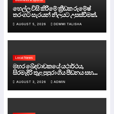
හෙල්ල විසි කිරීමේ ක්‍රීඩක රුමේෂ්
තරංගට සැරයන් නිලයට උසස්වීමක්.
AUGUST 5, 2026
DEWMI TALISHA
Local News
මහර ඛේදවාචකයේ යථාර්ථය,
සිරමැදිරි තුළ පුපුරා ගිය පීඩනය සහ
පලිගැනීමේ දේශපාලනය
AUGUST 3, 2026
ADMIN