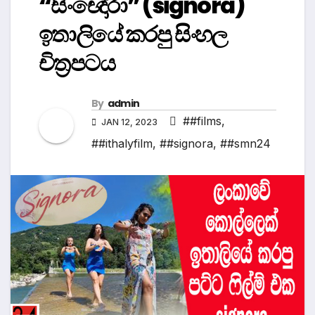
“සිංඥෝරා” (signora)
ඉතාලියේ කරපු සිංහල
චිත්‍රපටය
By
admin
##films
,
JAN 12, 2023
##ithalyfilm
,
##signora
,
##smn24