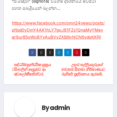
“සිංඥෝරා” (signora) විශේෂ දර්ශනයේ අවස්ථා
පහත සබැදියෙන් බලන්න…
https://www.facebook.com/smn24news/posts/
pfbid0yDmY4AK1hLY7goJ81FZs1QnaMyYMey
ar9ur85xWoBYyAuBVyZXB6jrNCN6vdsKKRl
Post
සද්ධර්මපුන්ඩරික සූත්‍රය
උදාර පල්ලියගුරුගේ
සිංහලින් දෙසුමට ආ
නවතම සිනමා නිර්මාණය
අවලෝකීතේශ්වර.
රුහිරේ ප්‍රදර්ශනය ඇරඹේ.
navigation
By
admin