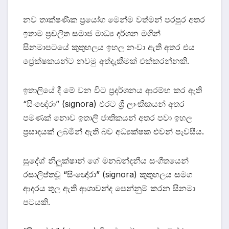
නව තාක්ෂණික ප්‍රයෝග මෙන්ම වත්මන් පරපුර අතර
ඉතාම ප්‍රචලිත සමාජ මාධ්‍ය දර්ශන මගින්
සිනමාපටයේ කුතුහලය ඉහල නංවා ඇති අතර එය
ප්‍රේක්ෂකයන්ට නවමු අත්දැකීමක් එක්කරන්නකි.
ඉතාලියේ දී මේ වන විට ප්‍රදර්ශනය ආරම්භ කර ඇති
“සිංඥෝරා” (signora) එරට ශ්‍රී ලාංකිකයන් අතර
පමණක් නොව ඉතාලි ජාතිකයන් අතර පවා ඉහල
ප්‍රසාදයක් ලබමින් ඇති බව අධ්‍යක්ෂක එවන් පැවසීය.
සුදේශ් නිලුක්ෂාන් ගේ මනබන්දනීය සංගීතයෙන්
රසාලිප්තවූ “සිංඥෝරා” (signora) කුතුහලය සමග
ආදරය තුල ඇති ආශාවන්ද පෙන්නුම් කරන සිනමා
පටයකි.