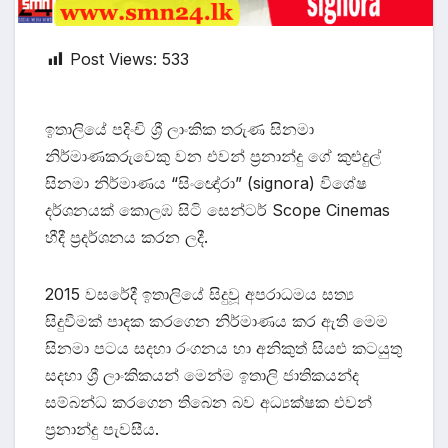
Post Views:
533
ඉතාලියේ පදිංචි ශ්‍රී ලාංකික තරුණ සිනමා
නිර්මාණකරුවෙකු වන එවන් ප්‍රනාන්දු ගේ කුළුදුල්
සිනමා නිර්මාණය “සිංඥෝරා” (signora) විශේෂ
දර්ශනයක් කොලඹ සිටි සෙන්ටර් Scope Cinemas
හීදී ප්‍රදර්ශනය කරන ලදී.
2015 වසරේදී ඉතාලියේ සිදුවූ අපරාධමය සත්‍ය
සිදුවීමක් පාදක කරගෙන නිර්මාණය කර ඇති මෙම
සිනමා පටය සදහා රංගනය හා අනිකුත් සියළු කටයුතු
සදහා ශ්‍රී ලාංකිකයන් මෙන්ම ඉතාලි ජාතිකයන්ද
සම්බන්ධ කරගෙන තිබෙන බව අධ්‍යක්ෂක එවන්
ප්‍රනාන්දු පැවසීය.