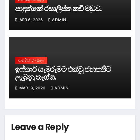
පාදුක්කේ රසාලිප්ත කවි මඩුව.
APR 6, 2026
ADMIN
ආගමික හා කලා
ඉෆ්තාර් සැමරුමට එක්වූ ජනපතිට
ලැබුනු තෑග්ග.
MAR 19, 2026
ADMIN
Leave a Reply