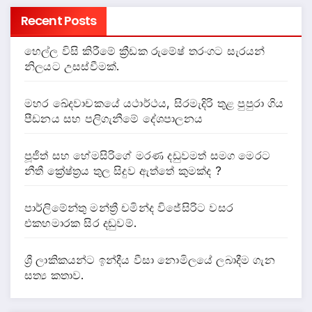
Recent Posts
හෙල්ල විසි කිරීමේ ක්‍රීඩක රුමේෂ් තරංගට සැරයන්
නිලයට උසස්වීමක්.
මහර ඛේදවාචකයේ යථාර්ථය, සිරමැදිරි තුළ පුපුරා ගිය
පීඩනය සහ පලිගැනීමේ දේශපාලනය
පූජිත් සහ හේමසිරිගේ මරණ දඩුවමත් සමග මෙරට
නීතී ක්‍රේෂ්ත්‍රය තුල සිදුව ඇත්තේ කුමක්ද ?
පාර්ලිමේන්තු මන්ත්‍රී චමින්ද විජේසිරිට වසර
එකහමාරක සිර දඬුවම්.
ශ්‍රී ලාකිකයන්ට ඉන්දීය වීසා නොමිලයේ ලබාදීම ගැන
සත්‍ය කතාව.