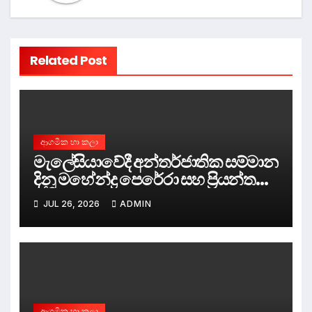
Related Post
ආගමික හා කලා
මැලේසියාවේදී අන්තර්ජාතික සම්මාන
දිනූ මහේන්ද්‍ර පෙරේරා සහ ප්‍රියන්ත
සිරිකුමාර මෙරටට පැමිනෙයි.
JUL 26, 2026
ADMIN
ආගමික හා කලා