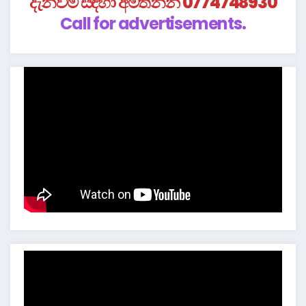
දැන්වීම් සඳහා අමතන්න 0774748930
Call for advertisements.