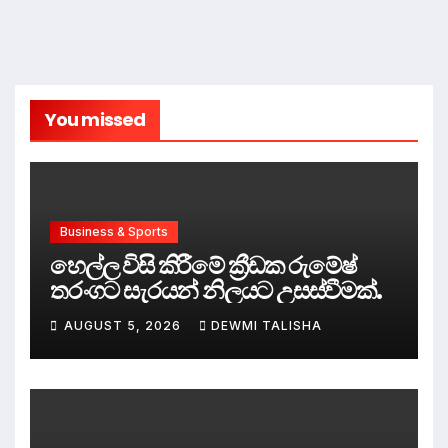
You missed
Business & Sports
හෙල්ල විසි කිරීමේ ක්‍රීඩක රුමේෂ්
තරංගට සැරයන් නිලයට උසස්වීමක්.
AUGUST 5, 2026
DEWMI TALISHA