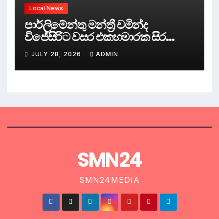
Local News
පාර්ලිමේන්තු මන්ත්‍රී චමින්ද
විජේසිරිට වසර එකහමාරක සිර
දඬුවම්.
JULY 28, 2026
ADMIN
SMN24
SMN24MEDIA