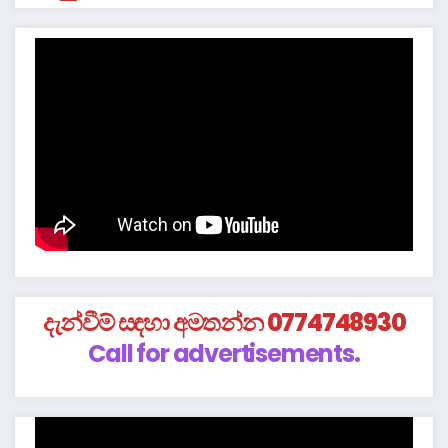
දැන්වීම් සඳහා අමතන්න 0774748930
Call for advertisements.