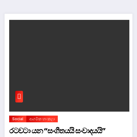
Social
ආගමික හා කලා
රටවටා යන “සංගීතයයි සංවාදයයි”