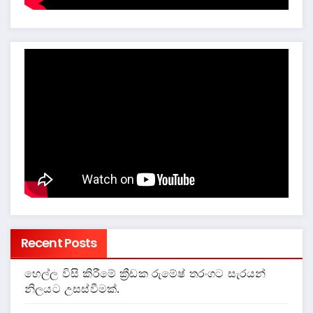
Recent Posts
හෙල්ල විසි කිරීමේ ක්‍රීඩක රුමේෂ් තරංගට සැරයන්
නිලයට උසස්වීමක්.