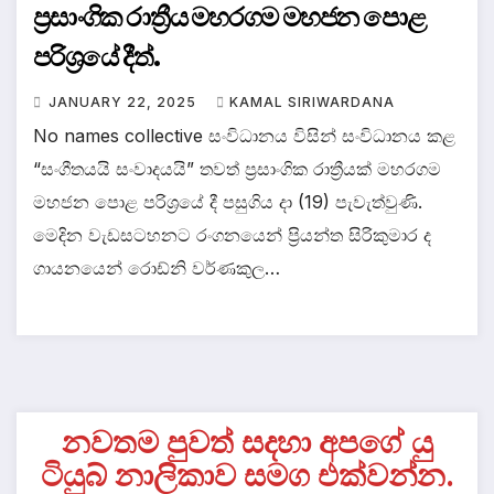
ප්‍රසාංගික රාත්‍රීය මහරගම මහජන පොළ
පරිශ්‍රයේ දීත්.
JANUARY 22, 2025
KAMAL SIRIWARDANA
No names collective සංවිධානය විසින් සංවිධානය කළ
“සංගීතයයි සංවාදයයි” තවත් ප්‍රසාංගික රාත්‍රීයක් මහරගම
මහජන පොළ පරිශ්‍රයේ දී පසුගිය දා (19) පැවැත්වුණි.
මෙදින වැඩසටහනට රංගනයෙන් ප්‍රියන්ත සිරිකුමාර ද
ගායනයෙන් රොඩ්නි වර්ණකුල…
නවතම පුවත් සදහා අපගේ යු
ටියුබ් නාලිකාව සමග එක්වන්න.