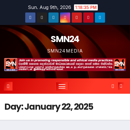
Skip
Sun. Aug 9th, 2026
1:18:35 PM
to
content
SMN24
SMN24MEDIA
Day:
January 22, 2025