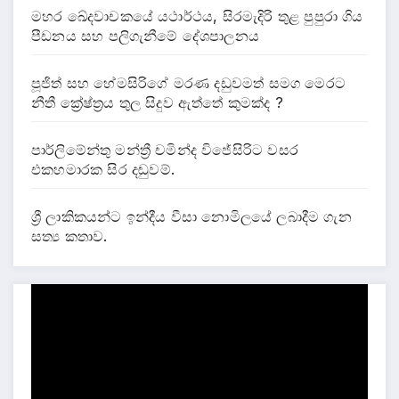
මහර ඛේදවාචකයේ යථාර්ථය, සිරමැදිරි තුළ පුපුරා ගිය
පීඩනය සහ පලිගැනීමේ දේශපාලනය
පූජිත් සහ හේමසිරිගේ මරණ දඩුවමත් සමග මෙරට
නීතී ක්‍රේෂ්ත්‍රය තුල සිදුව ඇත්තේ කුමක්ද ?
පාර්ලිමේන්තු මන්ත්‍රී චමින්ද විජේසිරිට වසර
එකහමාරක සිර දඬුවම්.
ශ්‍රී ලාකිකයන්ට ඉන්දීය වීසා නොමිලයේ ලබාදීම ගැන
සත්‍ය කතාව.