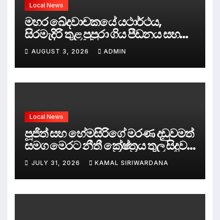
Local News
මහර ඛේදවාචකයේ යථාර්ථය,
සිරමැදිරි තුළ පුපුරා ගිය පීඩනය සහ
පලිගැනීමේ දේශපාලනය
AUGUST 3, 2026
ADMIN
Local News
පූජිත් සහ හේමසිරිගේ මරණ දඩුවමත්
සමග මෙරට නීතී ක්‍රේෂ්ත්‍රය තුල සිදුව
ඇත්තේ කුමක්ද ?
JULY 31, 2026
KAMAL SIRIWARDANA