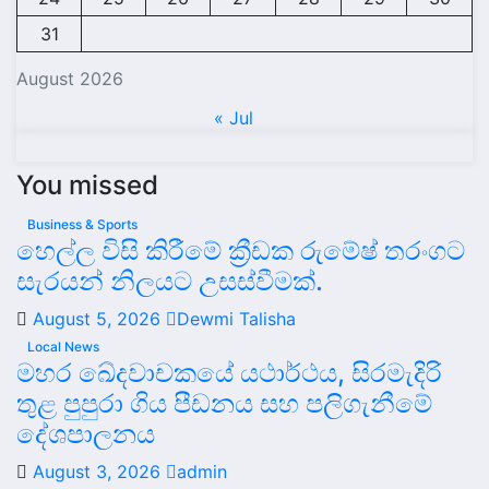
31
August 2026
« Jul
You missed
Business & Sports
හෙල්ල විසි කිරීමේ ක්‍රීඩක රුමේෂ් තරංගට
සැරයන් නිලයට උසස්වීමක්.
August 5, 2026
Dewmi Talisha
Local News
මහර ඛේදවාචකයේ යථාර්ථය, සිරමැදිරි
තුළ පුපුරා ගිය පීඩනය සහ පලිගැනීමේ
දේශපාලනය
August 3, 2026
admin