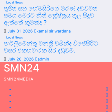
Local News
පූජිත් සහ හේමසිරිගේ මරණ දඩුවමත්
සමග මෙරට නීතී ක්‍රේෂ්ත්‍රය තුල සිදුව
ඇත්තේ කුමක්ද ?
July 31, 2026
kamal siriwardana
Local News
පාර්ලිමේන්තු මන්ත්‍රී චමින්ද විජේසිරිට
වසර එකහමාරක සිර දඬුවම්.
July 28, 2026
admin
SMN24
SMN24MEDIA