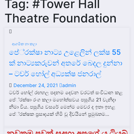
Tag:
#Tower Hall
Theatre Foundation
ආගමික හා කලා
පේ‍්‍රක්ෂා නාට්‍ය උළෙලින් ලක්ෂ 55
ක් නාට්‍යකරුවන් අතරේ බෙදල දුන්නා
– ටවර් හෝල් අධ්‍යක්ෂ ජනරාල්
December 24, 2021
admin
ටවර් හෝල් රඟහල පදනම දෙවන වරටත් සංවිධාන කළ
පේ‍්‍රක්ෂා රංග කලා මහෝත්සවය පසුගිය 21 වැනිදා
නිමා විය. පසුගිය වසරේ මෙන්ම මෙවර ද ඉතා ඉහළ
පේ‍්‍රක්ෂක ප‍්‍රසාදයක් හිමි වූ දිවයිනේ ප‍්‍රමුඛතම…
නවතම පුවත් සදහා අපගේ යු ටියුබ්