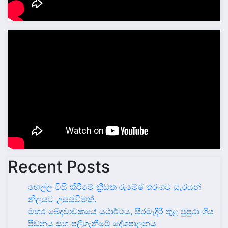
Recent Posts
හෙල්ල විසි කිරීමේ ක්‍රීඩක රුමේෂ් තරංගට සැරයන්
නිලයට උසස්වීමක්.
මහර ඛේදවාචකයේ යථාර්ථය, සිරමැදිරි තුළ පුපුරා ගිය
පීඩනය සහ පලිගැනීමේ දේශපාලනය