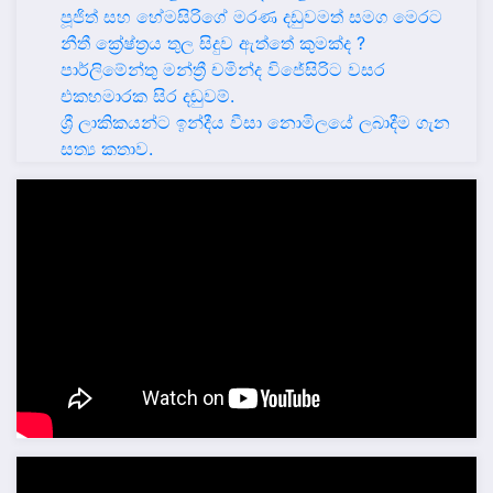
පූජිත් සහ හේමසිරිගේ මරණ දඩුවමත් සමග මෙරට
නීතී ක්‍රේෂ්ත්‍රය තුල සිදුව ඇත්තේ කුමක්ද ?
පාර්ලිමේන්තු මන්ත්‍රී චමින්ද විජේසිරිට වසර
එකහමාරක සිර දඬුවම්.
ශ්‍රී ලාකිකයන්ට ඉන්දීය වීසා නොමිලයේ ලබාදීම ගැන
සත්‍ය කතාව.