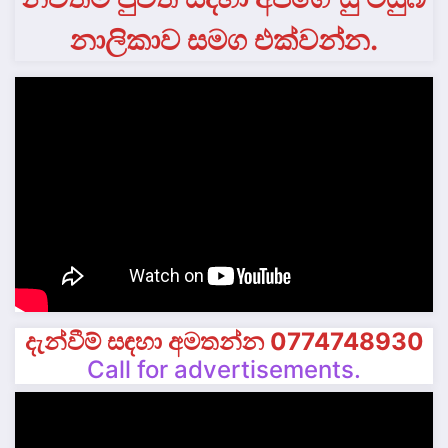
නාලිකාව සමග එක්වන්න.
දැන්වීම් සඳහා අමතන්න 0774748930
Call for advertisements.