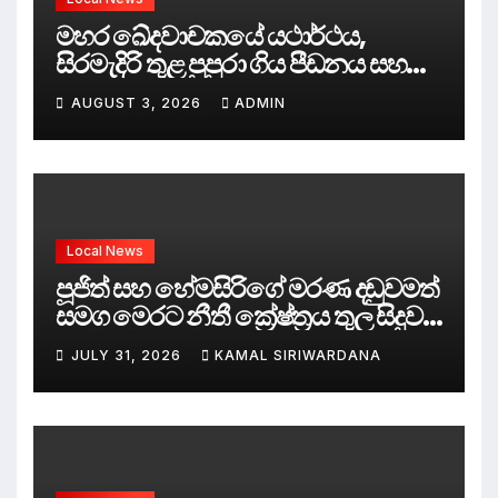
මහර ඛේදවාචකයේ යථාර්ථය,
සිරමැදිරි තුළ පුපුරා ගිය පීඩනය සහ
පලිගැනීමේ දේශපාලනය
AUGUST 3, 2026
ADMIN
Local News
පූජිත් සහ හේමසිරිගේ මරණ දඩුවමත්
සමග මෙරට නීතී ක්‍රේෂ්ත්‍රය තුල සිදුව
ඇත්තේ කුමක්ද ?
JULY 31, 2026
KAMAL SIRIWARDANA