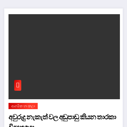
ආගමික හා කලා
අවුරුදු නැකැත් වල අඩුපාඩු කියන තාරකා