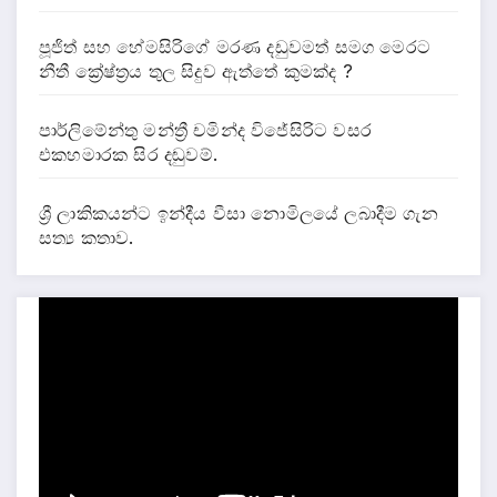
පූජිත් සහ හේමසිරිගේ මරණ දඩුවමත් සමග මෙරට
නීතී ක්‍රේෂ්ත්‍රය තුල සිදුව ඇත්තේ කුමක්ද ?
පාර්ලිමේන්තු මන්ත්‍රී චමින්ද විජේසිරිට වසර
එකහමාරක සිර දඬුවම්.
ශ්‍රී ලාකිකයන්ට ඉන්දීය වීසා නොමිලයේ ලබාදීම ගැන
සත්‍ය කතාව.