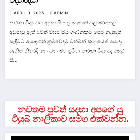
විද්‍යාඥයා
APRIL 3, 2025
ADMIN
තාරකා විද්‍යාවට අනුව සිංහල නැකැත් වල බරපතල
අඩුපාඩු ඇති බවත් වසර සිය ගණනකට පෙර නැකැත්
සෑදීමට යොදාගත් ක්‍රමවේදම වත්මන් කාලයේත් යොදා
ගැනීම නිවරදි නොවන බව ප්‍රවීන තාරකා විද්‍යාඥ අනුර
සී…
නවතම පුවත් සදහා අපගේ යු
ටියුබ් නාලිකාව සමග එක්වන්න.