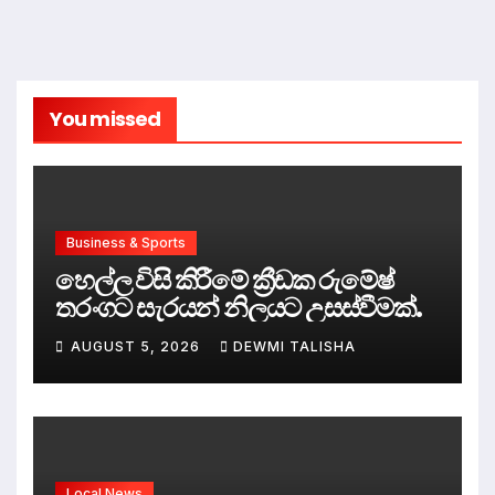
You missed
Business & Sports
හෙල්ල විසි කිරීමේ ක්‍රීඩක රුමේෂ්
තරංගට සැරයන් නිලයට උසස්වීමක්.
AUGUST 5, 2026
DEWMI TALISHA
Local News