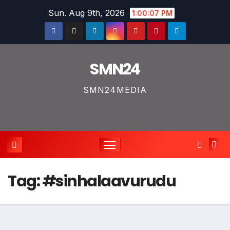
Skip
Sun. Aug 9th, 2026
1:00:08 PM
to
content
SMN24
SMN24MEDIA
Tag:
#sinhalaavurudu