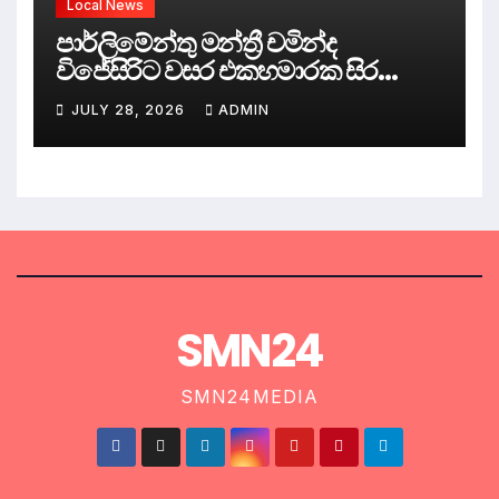
Local News
පාර්ලිමේන්තු මන්ත්‍රී චමින්ද
විජේසිරිට වසර එකහමාරක සිර
දඬුවම්.
JULY 28, 2026
ADMIN
SMN24
SMN24MEDIA