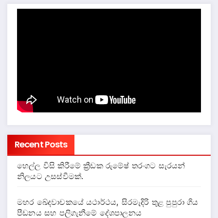
Recent Posts
හෙල්ල විසි කිරීමේ ක්‍රීඩක රුමේෂ් තරංගට සැරයන්
නිලයට උසස්වීමක්.
මහර ඛේදවාචකයේ යථාර්ථය, සිරමැදිරි තුළ පුපුරා ගිය
පීඩනය සහ පලිගැනීමේ දේශපාලනය