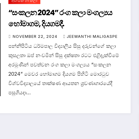
ආගමික හා කලා
“සංකලන 2024” රංග කලා මංගල්‍යය
හෝමාගම, දියගමදී.
NOVEMBER 22, 2024
JEEWANTHI MALIGASPE
පන්නිපිටිය ධර්මපාල විද්‍යාලීය සිසු දරුවන්ගේ කලා
කුසලතා ඔප් නංවමින් සිසු දක්ෂතා රටට එළිදැක්වීමේ
අරමුණින් පවත්වන රංග කලා මංගල්‍යය “සංකලන
2024” මෙවර හෝමාගම දියගම පිහිටි මොරටුව
විශ්වවිද්‍යාලයේ තාක්ෂණ ආයතන ශ්‍රවණාගාරයේදී
පසුගියදා…