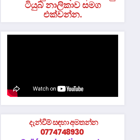
ටියුබ් නාලිකාව සමග
එක්වන්න.
දැන්වීම් සඳහා අමතන්න
0774748930