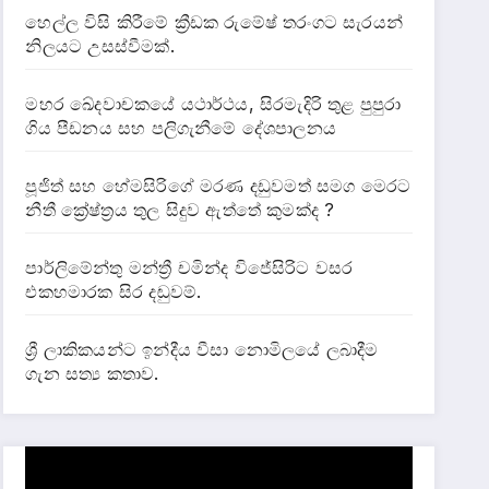
හෙල්ල විසි කිරීමේ ක්‍රීඩක රුමේෂ් තරංගට සැරයන්
නිලයට උසස්වීමක්.
මහර ඛේදවාචකයේ යථාර්ථය, සිරමැදිරි තුළ පුපුරා
ගිය පීඩනය සහ පලිගැනීමේ දේශපාලනය
පූජිත් සහ හේමසිරිගේ මරණ දඩුවමත් සමග මෙරට
නීතී ක්‍රේෂ්ත්‍රය තුල සිදුව ඇත්තේ කුමක්ද ?
පාර්ලිමේන්තු මන්ත්‍රී චමින්ද විජේසිරිට වසර
එකහමාරක සිර දඬුවම්.
ශ්‍රී ලාකිකයන්ට ඉන්දීය වීසා නොමිලයේ ලබාදීම
ගැන සත්‍ය කතාව.