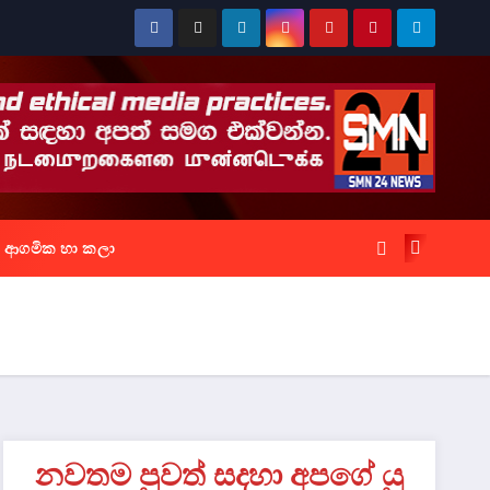
ආගමික හා කලා
නවතම පුවත් සදහා අපගේ යු