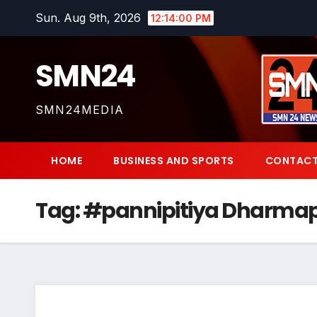
Skip
Sun. Aug 9th, 2026
12:14:01 PM
to
content
SMN24
SMN24MEDIA
HOME
BUSINESS AND SPORTS
CONTACT
Tag:
#pannipitiya Dharma