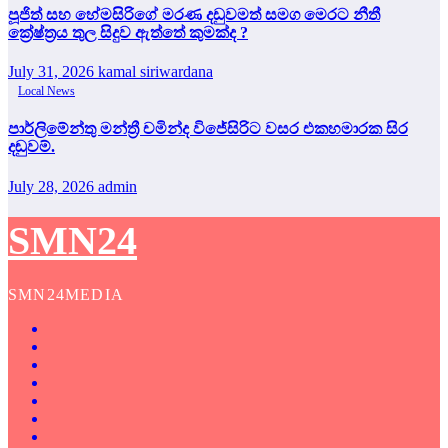
පූජිත් සහ හේමසිරිගේ මරණ දඩුවමත් සමග මෙරට නීතී
ක්‍රේෂ්ත්‍රය තුල සිදුව ඇත්තේ කුමක්ද ?
July 31, 2026
kamal siriwardana
Local News
පාර්ලිමේන්තු මන්ත්‍රී චමින්ද විජේසිරිට වසර එකහමාරක සිර
දඬුවම්.
July 28, 2026
admin
SMN24
SMN24MEDIA