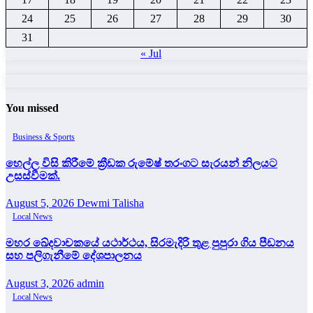
24
25
26
27
28
29
30
31
« Jul
You missed
Business & Sports
හෙල්ල විසි කිරීමේ ක්‍රීඩක රුමේෂ් තරංගට සැරයන් නිලයට
උසස්වීමක්.
August 5, 2026
Dewmi Talisha
Local News
මහර ඛේදවාචකයේ යථාර්ථය, සිරමැදිරි තුළ පුපුරා ගිය පීඩනය
සහ පලිගැනීමේ දේශපාලනය
August 3, 2026
admin
Local News