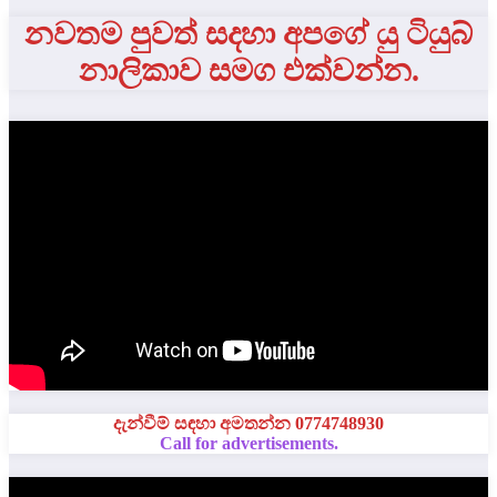
නවතම පුවත් සදහා අපගේ යු ටියුබ්
නාලිකාව සමග එක්වන්න.
දැන්වීම් සඳහා අමතන්න 0774748930
Call for advertisements.