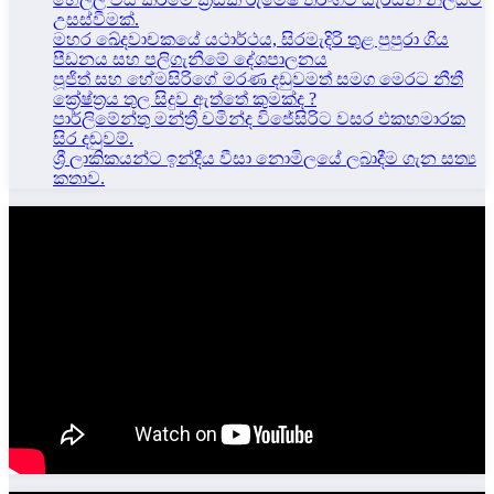
උසස්වීමක්.
මහර ඛේදවාචකයේ යථාර්ථය, සිරමැදිරි තුළ පුපුරා ගිය
පීඩනය සහ පලිගැනීමේ දේශපාලනය
පූජිත් සහ හේමසිරිගේ මරණ දඩුවමත් සමග මෙරට නීතී
ක්‍රේෂ්ත්‍රය තුල සිදුව ඇත්තේ කුමක්ද ?
පාර්ලිමේන්තු මන්ත්‍රී චමින්ද විජේසිරිට වසර එකහමාරක
සිර දඬුවම්.
ශ්‍රී ලාකිකයන්ට ඉන්දීය වීසා නොමිලයේ ලබාදීම ගැන සත්‍ය
කතාව.