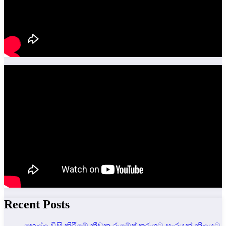
Recent Posts
හෙල්ල විසි කිරීමේ ක්‍රීඩක රුමේෂ් තරංගට සැරයන් නිලයට