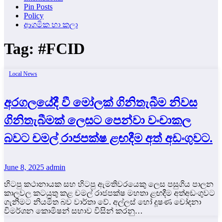
Pin Posts
Policy
ආගමික හා කලා
Tag:
#FCID
Local News
අරගලයේදී වී මෝලක් ගිනිතැබීම නිවස
ගිනිතැබීමක් ලෙසට පෙන්වා වංචාකල
බවට චමල් රාජපක්ෂ ළඟදීම අත් අඩංගුවට.
June 8, 2025
admin
හිටපු කථානායක සහ හිටපු ඇමතිවරයෙකු ලෙස පසුගිය පාලන
කාලවල කටයුතු කළ චමල් රාජපක්ෂ මහතා ළඟදීම අත්අඩංගුවට
ගැනීමට නියමිත බව වාර්තා වේ. අල්ලස් හෝ දූෂණ චෝදනා
විමර්ශන කොමිෂන් සභාව විසින් කරනු…