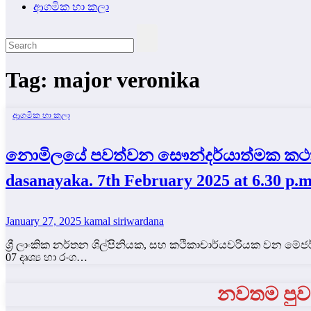
ආගමික හා කලා
Tag:
major veronika
ආගමික හා කලා
නොමිලයේ පවත්වන සෞන්දර්යාත්මක කථක් ස
dasanayaka. 7th February 2025 at 6.30 p.m.
January 27, 2025
kamal siriwardana
ශ්‍රී ලාංකික නර්තන ශිල්පිනියක, සහ කථිකාචාර්යවරියක වන 
07 දෘශ්‍ය හා රංග…
නවතම පුවත