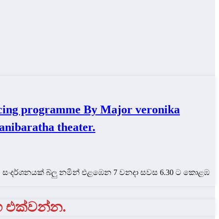
ng programme By Major veronika
anibaratha theater.
තන සංදර්ශනයක් බ්ලු නමින් එළඹෙන 7 වනදා සවස 6.30 ට කොළඹ
ග එක්වන්න.