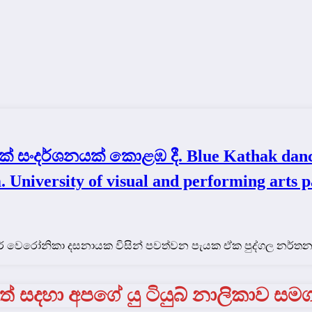
ංදර්ශනයක් කොළඹ දී. Blue Kathak danci
 University of visual and performing arts p
මේජර් වෙරෝනිකා දසනායක විසින් පවත්වන පැයක ඒක පුද්ගල නර්
් සදහා අපගේ යු ටියුබ් නාලිකාව සම