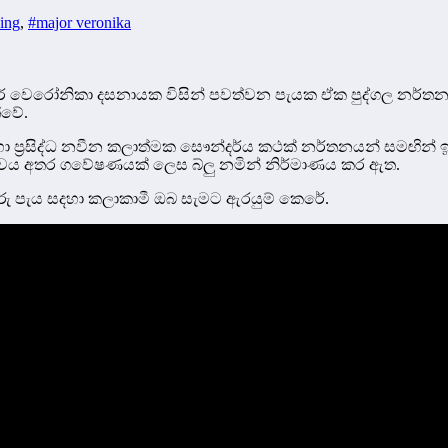
ing
,
#major veronika
මේජර් වෙරෝනිකා දසනායක විසින් පවත්වන පැයක ඒක පුද්ගල නර්
්වේ.
ඳහා ප්‍රසිද්ධ නවීන කලාත්මක සෞන්දර්ය කථක් නර්තනයන් සමඟින් ඉන්දි
ශ්වය අතර ගවේෂණයක් ලෙස බ්ලු නමින් නිර්මාණය කර ඇත.
ු පැය සදහා කලාකාමී ඔබ සැමට ඇරයුම් කෙරේ.