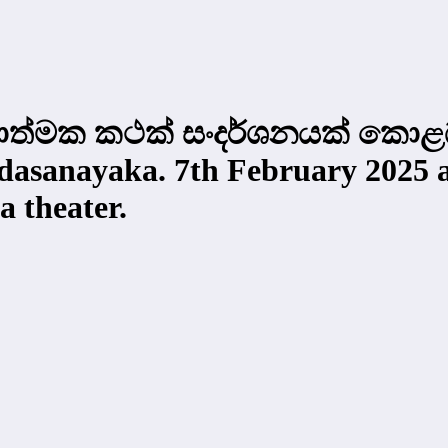
්මක කථක් සංදර්ශනයක් කොළඹ දී
sanayaka. 7th February 2025 at 
 theater.