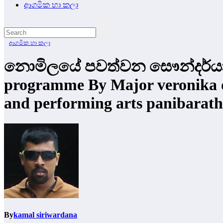
ආගමික හා කලා
ආගමික හා කලා
නොමිලයේ පවත්වන සෞන්දර්යාත
programme By Major veronika da
and performing arts panibaratha
By
kamal siriwardana