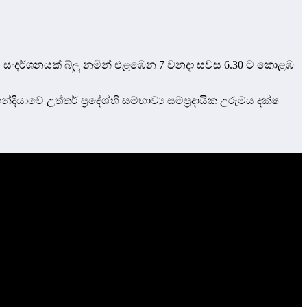
තන සංදර්ශනයක් බ්ලු නමින් එළඹෙන 7 වනදා සවස 6.30 ට කොළඹ
යාවේ උත්තර් ප්‍රදේශ්හි සම්භාව්‍ය සම්ප්‍රදායික උරුමය දක්ෂ