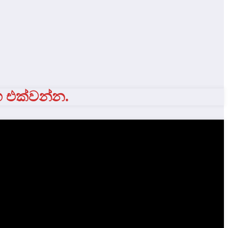
ග එක්වන්න.