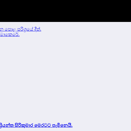
 පොළ පරිශ්‍රයේ දීත්.
නිමාකෙරේ.
්‍රියන්ත සිරිකුමාර මෙරටට පැමිනෙයි.