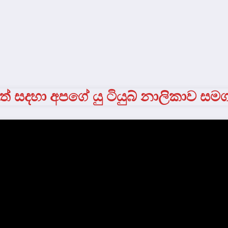
් සදහා අපගේ යු ටියුබ් නාලිකාව සම