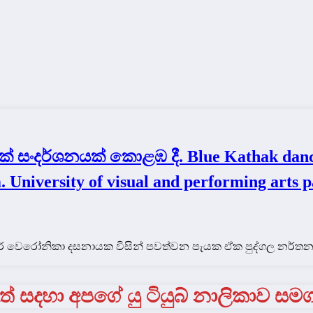
ංදර්ශනයක් කොළඹ දී. Blue Kathak danci
 University of visual and performing arts p
මේජර් වෙරෝනිකා දසනායක විසින් පවත්වන පැයක ඒක පුද්ගල නර්
් සදහා අපගේ යු ටියුබ් නාලිකාව සම