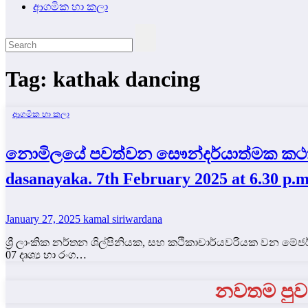
ආගමික හා කලා
Tag:
kathak dancing
ආගමික හා කලා
නොමිලයේ පවත්වන සෞන්දර්යාත්මක කථක් ස
dasanayaka. 7th February 2025 at 6.30 p.m.
January 27, 2025
kamal siriwardana
ශ්‍රී ලාංකික නර්තන ශිල්පිනියක, සහ කථිකාචාර්යවරියක වන 
07 දෘශ්‍ය හා රංග…
නවතම පුවත