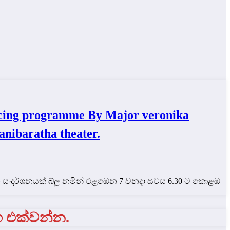
ng programme By Major veronika
anibaratha theater.
තන සංදර්ශනයක් බ්ලු නමින් එළඹෙන 7 වනදා සවස 6.30 ට කොළඹ
ග එක්වන්න.