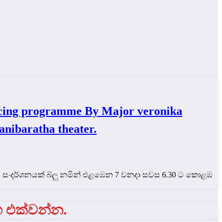
ng programme By Major veronika
anibaratha theater.
තන සංදර්ශනයක් බ්ලු නමින් එළඹෙන 7 වනදා සවස 6.30 ට කොළඹ
ග එක්වන්න.