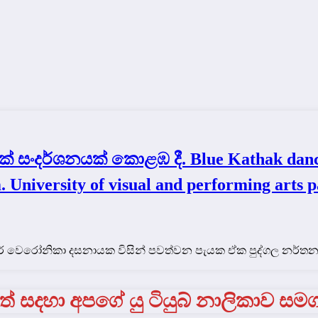
ංදර්ශනයක් කොළඹ දී. Blue Kathak danci
 University of visual and performing arts p
මේජර් වෙරෝනිකා දසනායක විසින් පවත්වන පැයක ඒක පුද්ගල නර්
් සදහා අපගේ යු ටියුබ් නාලිකාව සම