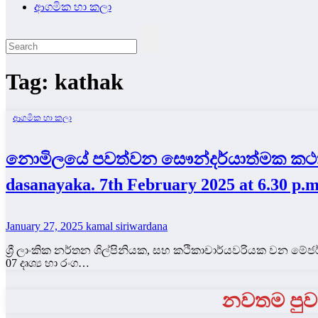
ආගමික හා කලා
Tag:
kathak
ආගමික හා කලා
නොමිලයේ පවත්වන සෞන්දර්යාත්මක කථක් ස
dasanayaka. 7th February 2025 at 6.30 p.m.
January 27, 2025
kamal siriwardana
ශ්‍රී ලාංකික නර්තන ශිල්පිනියක, සහ කථිකාචාර්යවරියක වන 
07 දෘශ්‍ය හා රංග…
නවතම පුවත