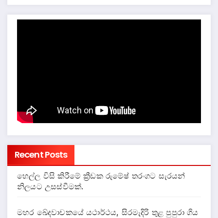
Recent Posts
හෙල්ල විසි කිරීමේ ක්‍රීඩක රුමේෂ් තරංගට සැරයන්
නිලයට උසස්වීමක්.
මහර ඛේදවාචකයේ යථාර්ථය, සිරමැදිරි තුළ පුපුරා ගිය