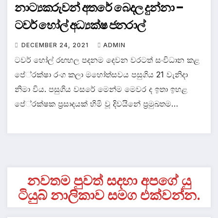
නාට්‍යකරුවන් අතරේ බෙදල දුන්නා –
ටවර් හෝල් අධ්‍යක්ෂ ජනරාල්
DECEMBER 24, 2021
ADMIN
ටවර් හෝල් රඟහල පදනම දෙවන වරටත් සංවිධාන කළ
පේ‍්‍රක්ෂා රංග කලා මහෝත්සවය පසුගිය 21 වැනිදා
නිමා විය. පසුගිය වසරේ මෙන්ම මෙවර ද ඉතා ඉහළ
පේ‍්‍රක්ෂක ප‍්‍රසාදයක් හිමි වූ දිවයිනේ ප‍්‍රමුඛතම…
නවතම පුවත් සදහා අපගේ යු
ටියුබ් නාලිකාව සමග එක්වන්න.