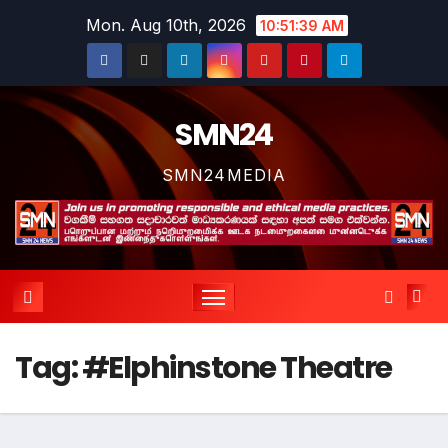
Skip
Mon. Aug 10th, 2026
10:51:39 AM
to
content
SMN24
SMN24MEDIA
Tag:
#Elphinstone Theatre