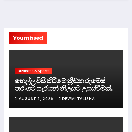
You missed
Business & Sports
හෙල්ල විසි කිරීමේ ක්‍රීඩක රුමේෂ්
තරංගට සැරයන් නිලයට උසස්වීමක්.
AUGUST 5, 2026
DEWMI TALISHA