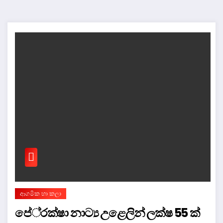
ආගමික හා කලා
පේ‍්‍රක්ෂා නාට්‍ය උළෙලින් ලක්ෂ 55 ක්