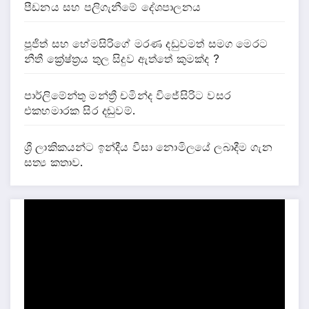
පීඩනය සහ පලිගැනීමේ දේශපාලනය
පූජිත් සහ හේමසිරිගේ මරණ දඩුවමත් සමග මෙරට
නීතී ක්‍රේෂ්ත්‍රය තුල සිදුව ඇත්තේ කුමක්ද ?
පාර්ලිමේන්තු මන්ත්‍රී චමින්ද විජේසිරිට වසර
එකහමාරක සිර දඬුවම්.
ශ්‍රී ලාකිකයන්ට ඉන්දීය වීසා නොමිලයේ ලබාදීම ගැන
සත්‍ය කතාව.