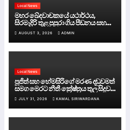
Local News
මහර ඛේදවාචකයේ යථාර්ථය,
සිරමැදිරි තුළ පුපුරා ගිය පීඩනය සහ
පලිගැනීමේ දේශපාලනය
AUGUST 3, 2026
ADMIN
Local News
පූජිත් සහ හේමසිරිගේ මරණ දඩුවමත්
සමග මෙරට නීතී ක්‍රේෂ්ත්‍රය තුල සිදුව
ඇත්තේ කුමක්ද ?
JULY 31, 2026
KAMAL SIRIWARDANA