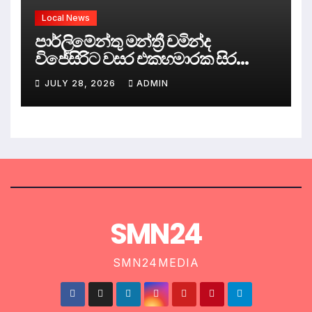
Local News
පාර්ලිමේන්තු මන්ත්‍රී චමින්ද
විජේසිරිට වසර එකහමාරක සිර
දඬුවම්.
JULY 28, 2026
ADMIN
SMN24
SMN24MEDIA