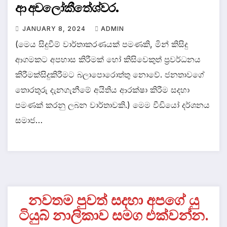
ආ අවලෝකීතේශ්වර.
JANUARY 8, 2024
ADMIN
(මෙය සිදුවීම් වාර්තාකරණයක් පමණකි, මින් කිසිදු
ආගමකට අපහාස කිරීමක් හෝ කිසිවෙකුත් ප්‍රවර්ධනය
කිරීමක්සිදුකිරීමට බලාපොරොත්තු නොවේ. ජනතාවගේ
තොරතුරු දැනගැනීමේ අයිතිය ආරක්ෂා කිරීම සදහා
පමණක් කරනු ලබන වාර්තාවකි.) මෙම වීඩියෝ දර්ශනය
සමාජ…
නවතම පුවත් සදහා අපගේ යු
ටියුබ් නාලිකාව සමග එක්වන්න.