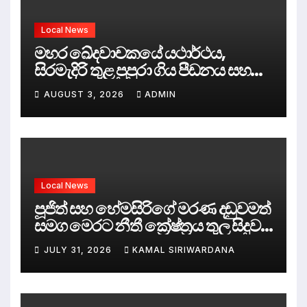
Local News
මහර ඛේදවාචකයේ යථාර්ථය,
සිරමැදිරි තුළ පුපුරා ගිය පීඩනය සහ
පලිගැනීමේ දේශපාලනය
AUGUST 3, 2026
ADMIN
Local News
පූජිත් සහ හේමසිරිගේ මරණ දඩුවමත්
සමග මෙරට නීතී ක්‍රේෂ්ත්‍රය තුල සිදුව
ඇත්තේ කුමක්ද ?
JULY 31, 2026
KAMAL SIRIWARDANA