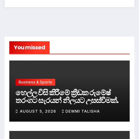
You missed
Business & Sports
හෙල්ල විසි කිරීමේ ක්‍රීඩක රුමේෂ්
තරංගට සැරයන් නිලයට උසස්වීමක්.
AUGUST 5, 2026
DEWMI TALISHA