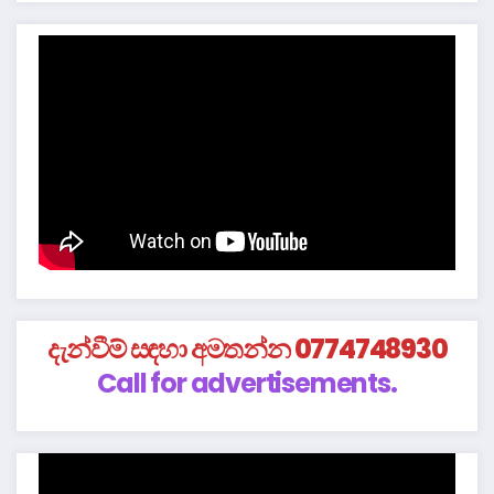
දැන්වීම් සඳහා අමතන්න 0774748930
Call for advertisements.