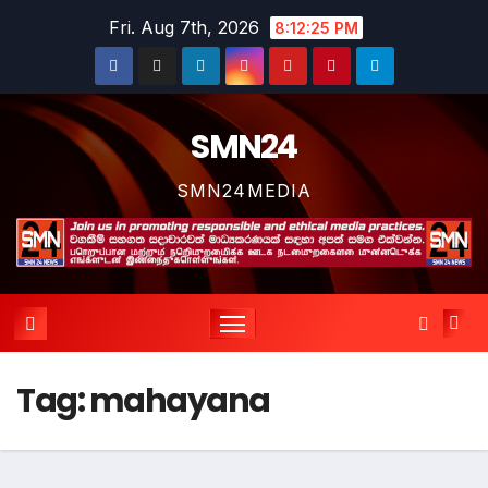
Skip
Fri. Aug 7th, 2026
8:12:25 PM
to
content
SMN24
SMN24MEDIA
Tag:
mahayana