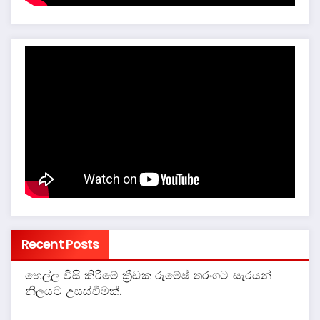
Recent Posts
හෙල්ල විසි කිරීමේ ක්‍රීඩක රුමේෂ් තරංගට සැරයන්
නිලයට උසස්වීමක්.