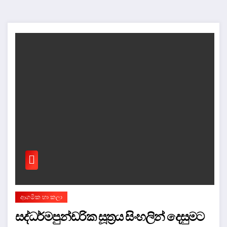
ආගමික හා කලා
සද්ධර්මපුන්ඩරික සූත්‍රය සිංහලින් දෙසුමට