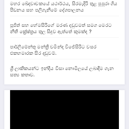
මහර ඛේදවාචකයේ යථාර්ථය, සිරමැදිරි තුළ පුපුරා ගිය
පීඩනය සහ පලිගැනීමේ දේශපාලනය
පූජිත් සහ හේමසිරිගේ මරණ දඩුවමත් සමග මෙරට
නීතී ක්‍රේෂ්ත්‍රය තුල සිදුව ඇත්තේ කුමක්ද ?
පාර්ලිමේන්තු මන්ත්‍රී චමින්ද විජේසිරිට වසර
එකහමාරක සිර දඬුවම්.
ශ්‍රී ලාකිකයන්ට ඉන්දීය වීසා නොමිලයේ ලබාදීම ගැන
සත්‍ය කතාව.