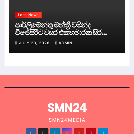
Local News
පාර්ලිමේන්තු මන්ත්‍රී චමින්ද
විජේසිරිට වසර එකහමාරක සිර
දඬුවම්.
JULY 28, 2026
ADMIN
SMN24
SMN24MEDIA