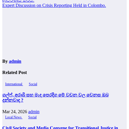
ආවරණය කරයි.
navigation
Expert Discussion on Crisis Reporting Held in Colombo.
By
admin
Related Post
International
Social
ගල්ෆ්, අරාබි සහ මැද පෙරදිග මේ වචන වල වෙනස ඔබ
දන්නවාද ?
Mar 24, 2026
admin
Local News
Social
Civil Society and Media Convene for Transitional Justice in