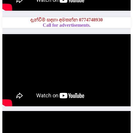
දැන්වීම් සඳහා අමතන්න 0774748930
Call for advertisements.