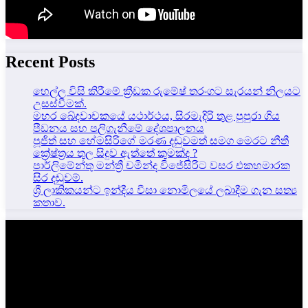
Recent Posts
හෙල්ල විසි කිරීමේ ක්‍රීඩක රුමේෂ් තරංගට සැරයන් නිලයට
උසස්වීමක්.
මහර ඛේදවාචකයේ යථාර්ථය, සිරමැදිරි තුළ පුපුරා ගිය
පීඩනය සහ පලිගැනීමේ දේශපාලනය
පූජිත් සහ හේමසිරිගේ මරණ දඩුවමත් සමග මෙරට නීතී
ක්‍රේෂ්ත්‍රය තුල සිදුව ඇත්තේ කුමක්ද ?
පාර්ලිමේන්තු මන්ත්‍රී චමින්ද විජේසිරිට වසර එකහමාරක
සිර දඬුවම්.
ශ්‍රී ලාකිකයන්ට ඉන්දීය වීසා නොමිලයේ ලබාදීම ගැන සත්‍ය
කතාව.