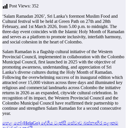
Post Views:
352
‘Salam Ramadan 2026’, Sri Lanka’s foremost Muslim Food and
Cultural festival will be held at Green Path on 27th and 28th
February, and 1st March 2026, from 5.00 p.m. to midnight. The
three-day event coincides with the Islamic Holy Month of Ramadan
and serves as a platform to promote inclusivity, interfaith harmony,
and social cohesion in the heart of Colombo.
Salam Ramadan is a flagship cultural initiative of the Western
Provincial Council, implemented in collaboration with the Colombo
Municipal Council, first launched in 2025 with the objective of
promoting awareness, understanding, and appreciation of Sri
Lanka’s diverse cultures during the Holy Month of Ramadan.
Following the overwhelming success of its inaugural edition which
attracted over 15,000 visitors across three days and illuminated key
religious and commercial landmarks across Colombo the initiative
returns in 2026 as an expanded, citywide cultural celebration. In
recognition of its impact, the Western Provincial Council and the
Colombo Municipal Council have reaffirmed their partnership to
continue and strengthen Salam Ramadan for a second consecutive
year.
Post
හෙළ ගෝ (HelaGo) දේශීය ටැක්සි සේවාව බස්නාහිර පළාතම