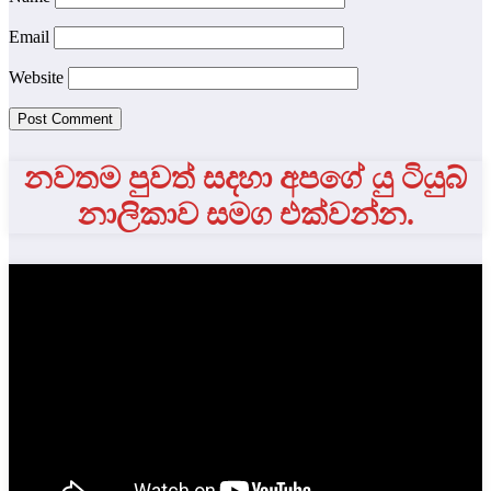
Email
Website
නවතම පුවත් සදහා අපගේ යු ටියුබ්
නාලිකාව සමග එක්වන්න.