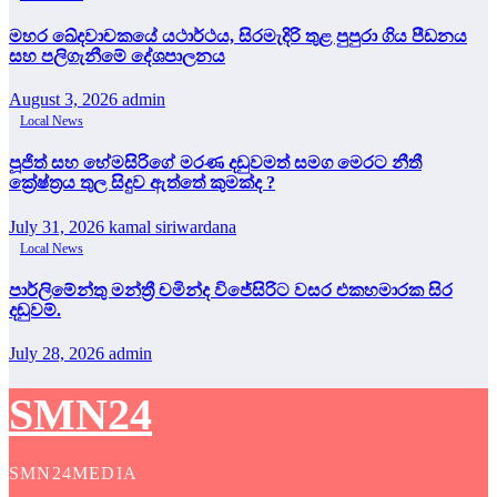
මහර ඛේදවාචකයේ යථාර්ථය, සිරමැදිරි තුළ පුපුරා ගිය පීඩනය
සහ පලිගැනීමේ දේශපාලනය
August 3, 2026
admin
Local News
පූජිත් සහ හේමසිරිගේ මරණ දඩුවමත් සමග මෙරට නීතී
ක්‍රේෂ්ත්‍රය තුල සිදුව ඇත්තේ කුමක්ද ?
July 31, 2026
kamal siriwardana
Local News
පාර්ලිමේන්තු මන්ත්‍රී චමින්ද විජේසිරිට වසර එකහමාරක සිර
දඬුවම්.
July 28, 2026
admin
SMN24
SMN24MEDIA