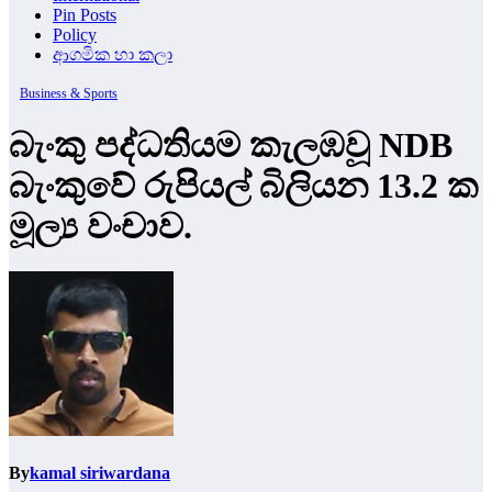
Pin Posts
Policy
ආගමික හා කලා
Business & Sports
බැංකු පද්ධතියම කැලඹවූ NDB
බැංකුවේ රුපියල් බිලියන 13.2 ක
මූල්‍ය වංචාව.
By
kamal siriwardana