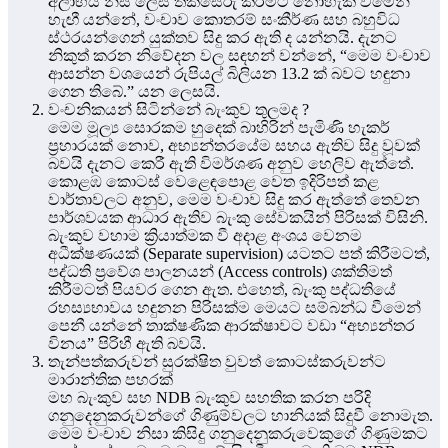
අලාභය නිසි ලෙස තක්සේරු කිරීමට නොහැකි වීමෙන්
හැඟී යන්නේ, වංචාව කොතරම් සංකීර්ණ සහ බහුවිධ
ස්ථරයන්ගෙන් යුක්තව සිදු කර ඇති ද යන්නයි. දැනට
නිකුත් කරන නිවේදන වල සඳහන් වන්නේ, “මෙම වංචාව
ආසන්න වශයෙන් රුපියල් බිලියන 13.2 ක් බවට හඳුනා
ගෙන තිබේ.” යන ලෙසයි.
වංචනිකයන් සිටින්නේ බැංකුව තුලමද ?
මෙම මූල්‍ය සොරකම හුදෙක් බාහිරින් පැමිණි හැකර්
ප්‍රහාරයක් නොව, අභ්‍යන්තරයේම සහය ඇතිව සිදු වූවක්
බවයි දැනට කෙරී ඇති විමර්ශණ අනුව හෙලිව ඇත්තේ.
කොළඹ කොටස් වෙළෙඳපොළ වෙත ඉදිරිපත් කළ
වාර්තාවලට අනුව, මෙම වංචාව සිදු කර ඇත්තේ තෙවන
පාර්ශවයක ආධාර ඇතිව බැංකු සේවකයින් පිරිසක් විසිනි.
බැංකුව වහාම ක්‍රියාත්මක වී අදාළ අංශය වෙනම
අධීක්ෂණයක් (Separate supervision) යටතට පත් කිරීමටත්,
පද්ධති ප්‍රවේශ පාලනයන් (Access controls) ශක්තිමත්
කිරීමටත් පියවර ගෙන ඇත. එහෙත්, බැංකු පද්ධතියේ
රහස්‍යභාවය හඳුනන පිරිසක්ම මෙයට සම්බන්ධ වීමෙන්
පෙනී යන්නේ තාක්ෂණික ආරක්ෂාවට වඩා “අභ්‍යන්තර
විනය” පිරිහී ඇති බවයි.
තැන්පත්කරුවන් සුරක්ෂිත වුවත් කොටස්කරුවන්ට
මාරාන්තික පහරක්
මහ බැංකුව සහ NDB බැංකුව සහතික කරන පරිදි
ගනුදෙනුකරුවන්ගේ ගිණුම්වලට හානියක් සිදුවී නොමැත.
මෙම වංචාව නිසා කිසිදු ගනුදෙනුකරුවෙකුගේ ගිණුමකට