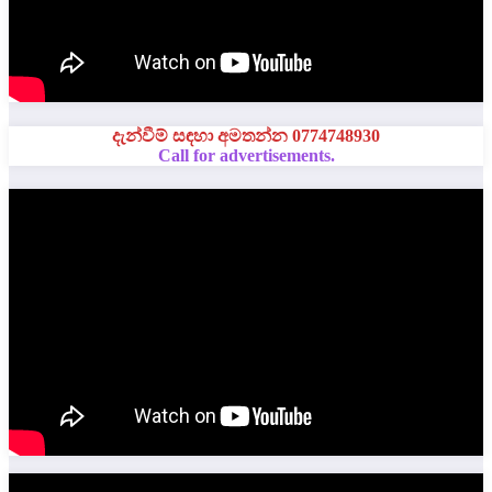
දැන්වීම් සඳහා අමතන්න 0774748930
Call for advertisements.