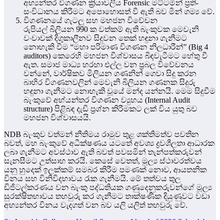
අභ්‍යන්තර විගණන ක්‍රියාවලිය Forensic මට්ටමින් ප්‍රති-
සංවිධානය කිරීමට අපොහොසත් වී ඇති බව මින් ගම්‍ය වේ.
විගණනයේ ගැටලු සහ මහජන විවේචන
රුපියල් බිලියන 990 ක වත්කම් ඇති බැංකුවක මෙවැනි
වංචාවක් දිගුකාලීනව සිදුවන තෙක් හඳුනා ගැනීමට
නොහැකි වීම “මහා පරිමාණ විගණන නිලධාරීන්” (Big 4
auditors) කෙරෙහි මහජන විශ්වාසය බිඳවැටීමට හේතු වී
ඇත. සමාජ මාධ්‍ය හරහා එල්ල වන ප්‍රබල විවේචනය
වන්නේ, වාර්ෂිකව මිලියන ගණනින් ගෙවා සිදු කරන
බාහිර විගණනවලින් මෙවැනි බිලියන ගණනක සිදුරු
හඳුනා ගැනීමට නොහැකි වූයේ මන්ද යන්නයි. මෙම සිදුවීම
බැංකුවේ අභ්යන්තර විගණන ව්‍යුහය (Internal Audit
structure) පිළිබඳ දැඩි ප්‍රශ්න කිරීමකට ලක් විය යුතු බව
මහජන විශ්වාසයයි.
NDB බැංකුව වත්මන් නීතිමය රාමුව තුළ ශක්තිමත්ව පවතින
බවත්, මහ බැංකුවේ අධීක්ෂණය යටතේ අවශ්‍ය ද්‍රවශීලතා ආධාරක
ලබා ගැනීමට අවස්ථාව ඇති බවත් පවසමින් තැන්පත්කරුවන්
සැනසීමට උත්සාහ කරයි. කෙසේ වෙතත්, මූල්‍ය ස්ථාවරත්වය
යනු හුදෙක් ඉලක්කම් සමබර කිරීම පමණක් නොව, ආයතනික
විනය සහ විනිවිදභාවය රැක ගැනීමයි. මේ තත්වය තුල
ඩිජිටල්කරණය වන බැංකු පද්ධතියක ගණුදෙනුකරුවන්ගේ මූල්‍ය
සුරක්ෂිතභාවය තහවුරු කර ගැනීමට තාක්ෂණික දියුණුවට වඩා
අභ්‍යන්තර විනය වැදගත් වන බව යලි යලිත් තහවුරු වේ.