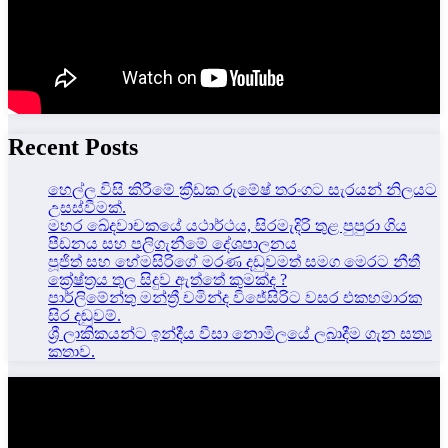
Recent Posts
හෙල්ල විසි කිරීමේ ක්‍රීඩක රුමේෂ් තරංගට සැරයන් නිලයට
උසස්වීමක්.
මහර ඛේදවාචකයේ යථාර්ථය, සිරමැදිරි තුළ පුපුරා ගිය
පීඩනය සහ පලිගැනීමේ දේශපාලනය
පූජිත් සහ හේමසිරිගේ මරණ දඩුවමත් සමග මෙරට නීතී
ක්‍රේෂ්ත්‍රය තුල සිදුව ඇත්තේ කුමක්ද ?
පාර්ලිමේන්තු මන්ත්‍රී චමින්ද විජේසිරිට වසර එකහමාරක
සිර දඬුවම්.
ශ්‍රී ලාකිකයන්ට ඉන්දීය වීසා නොමිලයේ ලබාදීම ගැන සත්‍ය
කතාව.