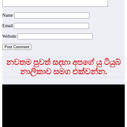
Name
Email
Website
නවතම පුවත් සදහා අපගේ යු ටියුබ්
නාලිකාව සමග එක්වන්න.