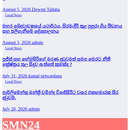
August 5, 2026
Dewmi Talisha
Local News
මහර ඛේදවාචකයේ යථාර්ථය, සිරමැදිරි තුළ පුපුරා ගිය පීඩනය
සහ පලිගැනීමේ දේශපාලනය
August 3, 2026
admin
Local News
පූජිත් සහ හේමසිරිගේ මරණ දඩුවමත් සමග මෙරට නීතී
ක්‍රේෂ්ත්‍රය තුල සිදුව ඇත්තේ කුමක්ද ?
July 31, 2026
kamal siriwardana
Local News
පාර්ලිමේන්තු මන්ත්‍රී චමින්ද විජේසිරිට වසර එකහමාරක සිර
දඬුවම්.
July 28, 2026
admin
SMN24