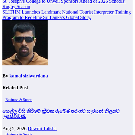
Post
St. Joseph’s College to Unveil Sponsors Ahead of 2026 Schools’
Rugby Season
navigation
SLITHM Launches Landmark National Tourist Interpreter Training
Program to Redefine Sri Lanka’s Global Story.
By
kamal siriwardana
Related Post
Business & Sports
හෙල්ල විසි කිරීමේ ක්‍රීඩක රුමේෂ් තරංගට සැරයන් නිලයට
උසස්වීමක්.
Aug 5, 2026
Dewmi Talisha
Business & Sports