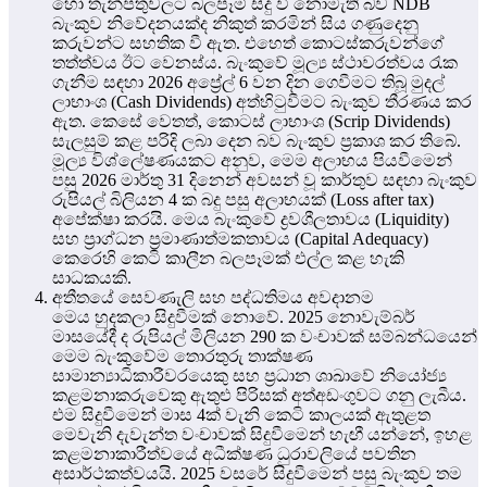
හෝ තැන්පතුවලට බලපෑම් සිදු වී නොමැති බව NDB
බැංකුව නිවේදනයක්ද නිකුත් කරමින් සිය ගණුදෙනු
කරුවන්ට සහතික වී ඇත. එහෙත් කොටස්කරුවන්ගේ
තත්ත්වය ඊට වෙනස්ය. බැංකුවේ මූල්‍ය ස්ථාවරත්වය රැක
ගැනීම සඳහා 2026 අප්‍රේල් 6 වන දින ගෙවීමට තිබූ මුදල්
ලාභාංශ (Cash Dividends) අත්හිටුවීමට බැංකුව තීරණය කර
ඇත. කෙසේ වෙතත්, කොටස් ලාභාංශ (Scrip Dividends)
සැලසුම් කළ පරිදි ලබා දෙන බව බැංකුව ප්‍රකාශ කර තිබේ.
මූල්‍ය විශ්ලේෂණයකට අනුව, මෙම අලාභය පියවීමෙන්
පසු 2026 මාර්තු 31 දිනෙන් අවසන් වූ කාර්තුව සඳහා බැංකුව
රුපියල් බිලියන 4 ක බදු පසු අලාභයක් (Loss after tax)
අපේක්ෂා කරයි. මෙය බැංකුවේ ද්‍රවශීලතාවය (Liquidity)
සහ ප්‍රාග්ධන ප්‍රමාණාත්මකතාවය (Capital Adequacy)
කෙරෙහි කෙටි කාලීන බලපෑමක් එල්ල කළ හැකි
සාධකයකි.
අතීතයේ සෙවණැලි සහ පද්ධතිමය අවදානම
මෙය හුදකලා සිදුවීමක් නොවේ. 2025 නොවැම්බර්
මාසයේදී ද රුපියල් මිලියන 290 ක වංචාවක් සම්බන්ධයෙන්
මෙම බැංකුවේම තොරතුරු තාක්ෂණ
සාමාන්‍යාධිකාරීවරයෙකු සහ ප්‍රධාන ශාඛාවේ නියෝජ්‍ය
කළමනාකරුවෙකු ඇතුළු පිරිසක් අත්අඩංගුවට ගනු ලැබීය.
එම සිදුවීමෙන් මාස 4ක් වැනි කෙටි කාලයක් ඇතුළත
මෙවැනි දැවැන්ත වංචාවක් සිදුවීමෙන් හැඟී යන්නේ, ඉහළ
කළමනාකාරීත්වයේ අධීක්ෂණ ධුරාවලියේ පවතින
අසාර්ථකත්වයයි. 2025 වසරේ සිදුවීමෙන් පසු බැංකුව තම