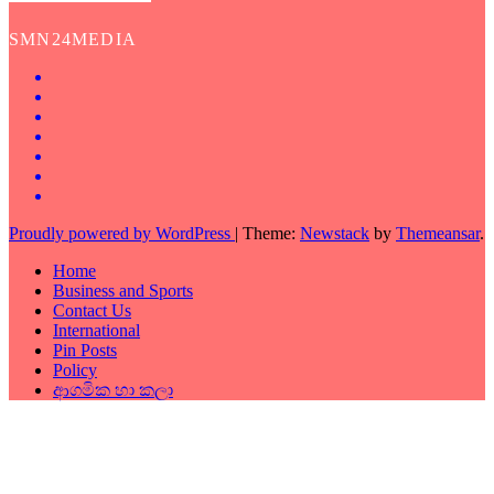
SMN24MEDIA
Proudly powered by WordPress
|
Theme:
Newstack
by
Themeansar
.
Home
Business and Sports
Contact Us
International
Pin Posts
Policy
ආගමික හා කලා