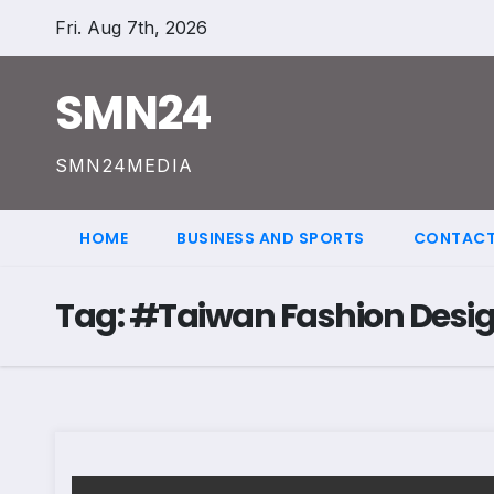
Skip
Fri. Aug 7th, 2026
to
content
SMN24
SMN24MEDIA
HOME
BUSINESS AND SPORTS
CONTACT
Tag:
#Taiwan Fashion Desig