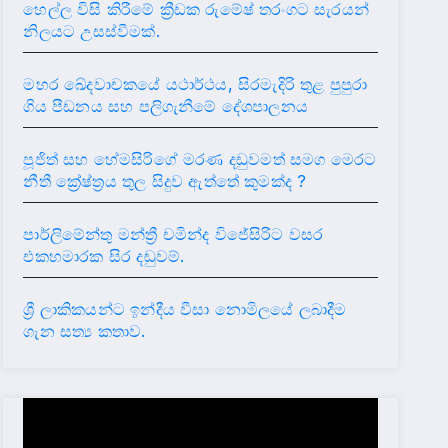
හෙල්ල විසි කිරීමේ ක්‍රීඩක රුමේෂ් තරංගට සැරයන්
නිලයට උසස්වීමක්.
මහර ඛේදවාචකයේ යථාර්ථය, සිරමැදිරි තුළ පුපුරා
ගිය පීඩනය සහ පලිගැනීමේ දේශපාලනය
පූජිත් සහ හේමසිරිගේ මරණ දඩුවමත් සමග මෙරට
නීතී ක්‍රේෂ්ත්‍රය තුල සිදුව ඇත්තේ කුමක්ද ?
පාර්ලිමේන්තු මන්ත්‍රී චමින්ද විජේසිරිට වසර
එකහමාරක සිර දඬුවම්.
ශ්‍රී ලාකිකයන්ට ඉන්දීය වීසා නොමිලයේ ලබාදීම
ගැන සත්‍ය කතාව.