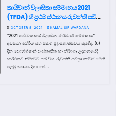
තායිවාන් විලාසිතා සම්මානය 2021
(TFDA) හි ප්‍රථම ස්ථානය රුවන්ති පවිත්‍රා
ගජධීර දිනා ගනී.
OCTOBER 8, 2021
KAMAL SIRIWARDANA
“2021 තායිවානයේ විලාසිතා නිර්මාණ සම්මානය”
අවසාන තේරීම සහ ත්‍යාග ප්‍රදානෝත්සවය පසුගිදා (6)
දින සොන්ග්ෂාන් සංස්කෘතික හා නිර්‍මාණ උද්‍යානයේදී
සාර්ථකව නිමාවට පත් විය. රුවන්ති පවිත්‍රා ගජධීර මෙහි
පළමු ත්‍යාගය දිනා ගත්…