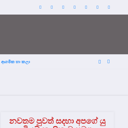
ආගමික හා කලා
නවතම පුවත් සදහා අපගේ යු