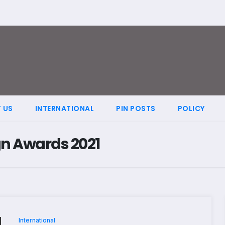
 US
INTERNATIONAL
PIN POSTS
POLICY
n Awards 2021
International