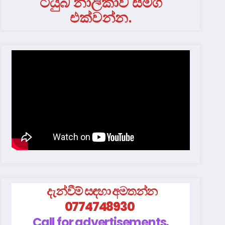
ටියුබ් නාලිකාව සමග
එක්වන්න.
දැන්වීම් සඳහා අමතන්න
0774748930
Call for advertisements.