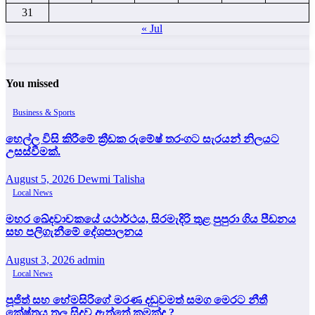
31
« Jul
You missed
Business & Sports
හෙල්ල විසි කිරීමේ ක්‍රීඩක රුමේෂ් තරංගට සැරයන් නිලයට
උසස්වීමක්.
August 5, 2026
Dewmi Talisha
Local News
මහර ඛේදවාචකයේ යථාර්ථය, සිරමැදිරි තුළ පුපුරා ගිය පීඩනය
සහ පලිගැනීමේ දේශපාලනය
August 3, 2026
admin
Local News
පූජිත් සහ හේමසිරිගේ මරණ දඩුවමත් සමග මෙරට නීතී
ක්‍රේෂ්ත්‍රය තුල සිදුව ඇත්තේ කුමක්ද ?