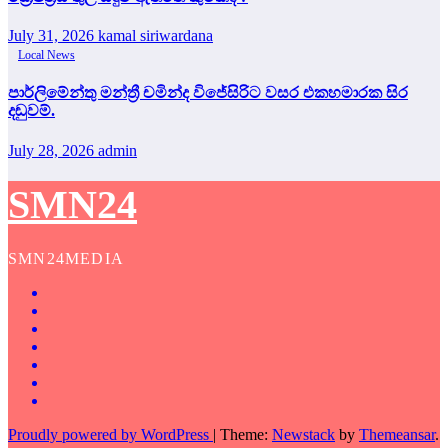
July 31, 2026
kamal siriwardana
Local News
පාර්ලිමේන්තු මන්ත්‍රී චමින්ද විජේසිරිට වසර එකහමාරක සිර
දඬුවම්.
July 28, 2026
admin
SMN24
SMN24MEDIA
Proudly powered by WordPress
|
Theme:
Newstack
by
Themeansar
.