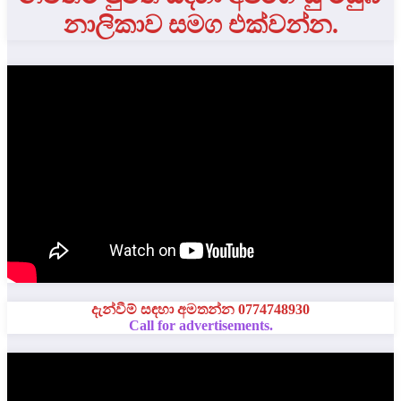
නාලිකාව සමග එක්වන්න.
දැන්වීම් සඳහා අමතන්න 0774748930
Call for advertisements.