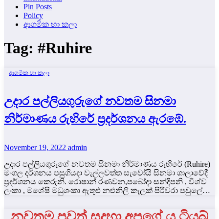
Pin Posts
Policy
ආගමික හා කලා
Tag:
#Ruhire
ආගමික හා කලා
උදාර පල්ලියගුරුගේ නවතම සිනමා
නිර්මාණය රුහිරේ ප්‍රදර්ශනය ඇරඹේ.
November 19, 2022
admin
උදාර පල්ලියගුරුගේ නවතම සිනමා නිර්මාණය රුහිරේ (Ruhire)
මංගල දර්ශනය පසුගියදා වැල්ලවත්ත සැවෝයි සිනමා ශාලාවේදී
ප්‍රදර්ශනය කෙරුනි. රොෂාන් රණවන,පබෝදා සන්දීපනි , විශ්ව
ලංකා , මශේෂි මධුශංකා ඇතුළු නළුනිලි කැලක් පිරිවරා පවුලේ…
නවතම පුවත් සදහා අපගේ යු ටියුබ්