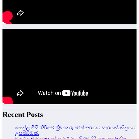
Recent Posts
හෙල්ල විසි කිරීමේ ක්‍රීඩක රුමේෂ් තරංගට සැරයන් නිලයට
උසස්වීමක්.
මහර ඛේදවාචකයේ යථාර්ථය, සිරමැදිරි තුළ පුපුරා ගිය