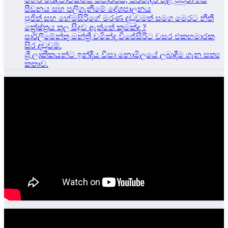
පීඩනය සහ පලිගැනීමේ දේශපාලනය
පූජිත් සහ හේමසිරිගේ මරණ දඩුවමත් සමග මෙරට නීතී
ක්‍රේෂ්ත්‍රය තුල සිදුව ඇත්තේ කුමක්ද ?
පාර්ලිමේන්තු මන්ත්‍රී චමින්ද විජේසිරිට වසර එකහමාරක
සිර දඬුවම්.
ශ්‍රී ලාකිකයන්ට ඉන්දීය වීසා නොමිලයේ ලබාදීම ගැන සත්‍ය
කතාව.