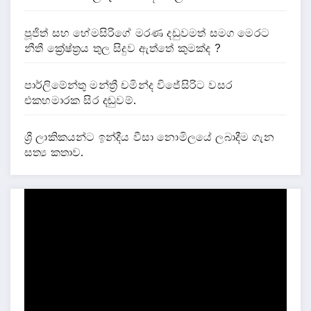
පූජිත් සහ හේමසිරිගේ මරණ දඩුවමත් සමග මෙරට
නීතී ක්‍රේෂ්ත්‍රය තුල සිදුව ඇත්තේ කුමක්ද ?
පාර්ලිමේන්තු මන්ත්‍රී චමින්ද විජේසිරිට වසර
එකහමාරක සිර දඬුවම්.
ශ්‍රී ලාකිකයන්ට ඉන්දීය වීසා නොමිලයේ ලබාදීම ගැන
සත්‍ය කතාව.