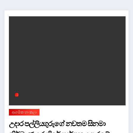
ආගමික හා කලා
උදාර පල්ලියගුරුගේ නවතම සිනමා