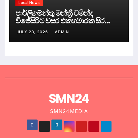
Local News
පාර්ලිමේන්තු මන්ත්‍රී චමින්ද
විජේසිරිට වසර එකහමාරක සිර
දඬුවම්.
JULY 28, 2026
ADMIN
SMN24
SMN24MEDIA