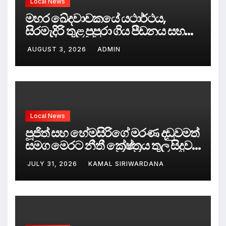
Local News
මහර ඛේදවාචකයේ යථාර්ථය,
සිරමැදිරි තුළ පුපුරා ගිය පීඩනය සහ
පලිගැනීමේ දේශපාලනය
AUGUST 3, 2026
ADMIN
Local News
පූජිත් සහ හේමසිරිගේ මරණ දඩුවමත්
සමග මෙරට නීතී ක්‍රේෂ්ත්‍රය තුල සිදුව
ඇත්තේ කුමක්ද ?
JULY 31, 2026
KAMAL SIRIWARDANA