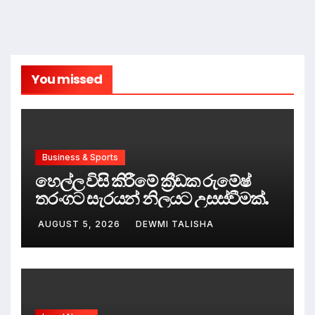
You missed
Business & Sports
හෙල්ල විසි කිරීමේ ක්‍රීඩක රුමේෂ්
තරංගට සැරයන් නිලයට උසස්වීමක්.
AUGUST 5, 2026
DEWMI TALISHA