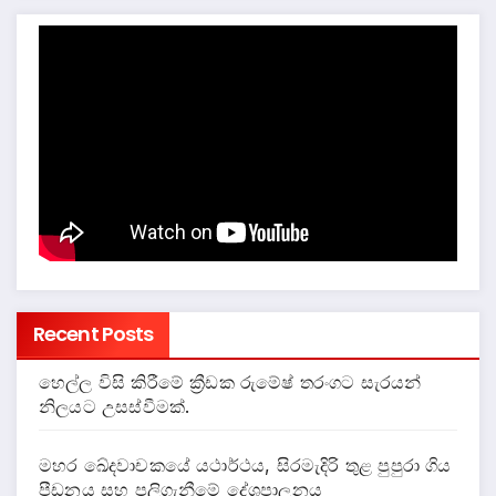
Recent Posts
හෙල්ල විසි කිරීමේ ක්‍රීඩක රුමේෂ් තරංගට සැරයන්
නිලයට උසස්වීමක්.
මහර ඛේදවාචකයේ යථාර්ථය, සිරමැදිරි තුළ පුපුරා ගිය
පීඩනය සහ පලිගැනීමේ දේශපාලනය