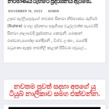
නිර්මාණය රුහිරේ ප්‍රදර්ශනය ඇරඹේ.
NOVEMBER 19, 2022
ADMIN
උදාර පල්ලියගුරුගේ නවතම සිනමා නිර්මාණය රුහිරේ
(Ruhire) මංගල දර්ශනය පසුගියදා වැල්ලවත්ත සැවෝයි
සිනමා ශාලාවේදී ප්‍රදර්ශනය කෙරුනි. රොෂාන්
රණවන,පබෝදා සන්දීපනි , විශ්ව ලංකා , මශේෂි
මධුශංකා ඇතුළු නළුනිලි කැලක් පිරිවරා පවුලේ…
නවතම පුවත් සදහා අපගේ යු
ටියුබ් නාලිකාව සමග එක්වන්න.