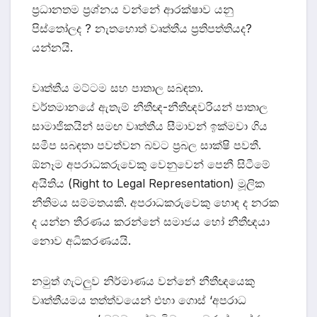
ප්‍රධානතම ප්‍රශ්නය වන්නේ ආරක්ෂාව යනු
පිස්තෝලද ? නැතහොත් වෘත්තීය ප්‍රතිපත්තියද?
යන්නයි.
වෘත්තීය මට්ටම සහ පාතාල සබඳතා.
වර්තමානයේ ඇතැම් නීතීඥ-නීතීඥවරියන් පාතාල
සාමාජිකයින් සමඟ වෘත්තීය සීමාවන් ඉක්මවා ගිය
සමීප සබඳතා පවත්වන බවට ප්‍රබල සාක්ෂි පවතී.
ඕනෑම අපරාධකරුවෙකු වෙනුවෙන් පෙනී සිටීමේ
අයිතිය (Right to Legal Representation) මූලික
නීතිමය සම්මතයකි. අපරාධකරුවෙකු හොඳ ද නරක
ද යන්න තීරණය කරන්නේ සමාජය හෝ නීතීඥයා
නොව අධිකරණයයි.
නමුත් ගැටලුව නිර්මාණය වන්නේ නීතීඥයෙකු
වෘත්තීයමය තත්ත්වයෙන් එහා ගොස් ‘අපරාධ