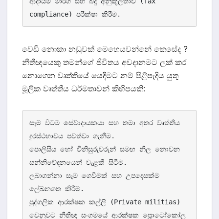
ආදායම් මාර්ග සහ බදු අනුකූලතාව (Tax 
compliance) පරීක්ෂා කිරීම.
වෙඩි නොකා නඩුවක් මෙහෙයවන්නේ කෙසේද ?
නීතීඥයෙකු තමන්ගේ ජීවිතය අවදානමට ලක් කර
නොගෙන වෘත්තියේ යෙදීමට නම් පිළිපැදිය යුතු
මූලික වෘත්තීය ධර්මතාවන් කිහිපයකි:
සෑම විටම සේවාදායකයා සහ තමා අතර වෘත්තීය 
දුරස්ථභාවය පවත්වා ගැනීම.

පොලිසිය හෝ විනිසුරුවරුන් සමඟ නිල නොවන 
සන්නිවේදනයෙන් වැළකී සිටීම.

ලබාගන්නා සෑම ගෙවීමක් සහ උපදෙසක්ම 
ලේඛනගත කිරීම.

පුද්ගලික ආරක්ෂක කල්ලි (Private militias) 
වෙනුවට නීතීඥ සංගමයේ ආරක්ෂක ප්‍රොටෝකෝල 