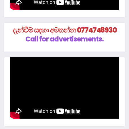
දැන්වීම් සඳහා අමතන්න 0774748930
Call for advertisements.