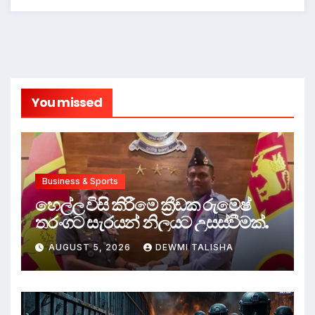
You missed
Business & Sports
හෙල්ල විසි කිරීමේ ක්‍රීඩක රුමේෂ්
තරංගට සැරයන් නිලයට උසස්වීමක්.
AUGUST 5, 2026
DEWMI TALISHA