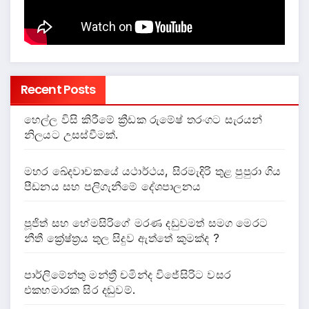
Recent Posts
හෙල්ල විසි කිරීමේ ක්‍රීඩක රුමේෂ් තරංගට සැරයන්
නිලයට උසස්වීමක්.
මහර ඛේදවාචකයේ යථාර්ථය, සිරමැදිරි තුළ පුපුරා ගිය
පීඩනය සහ පලිගැනීමේ දේශපාලනය
පූජිත් සහ හේමසිරිගේ මරණ දඩුවමත් සමග මෙරට
නීතී ක්‍රේෂ්ත්‍රය තුල සිදුව ඇත්තේ කුමක්ද ?
පාර්ලිමේන්තු මන්ත්‍රී චමින්ද විජේසිරිට වසර
එකහමාරක සිර දඬුවම්.