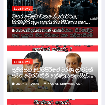
Local News
මහර ඛේදවාචකයේ යථාර්ථය,
සිරමැදිරි තුළ පුපුරා ගිය පීඩනය සහ
පලිගැනීමේ දේශපාලනය
AUGUST 3, 2026
ADMIN
Local News
පූජිත් සහ හේමසිරිගේ මරණ දඩුවමත්
සමග මෙරට නීතී ක්‍රේෂ්ත්‍රය තුල සිදුව
ඇත්තේ කුමක්ද ?
JULY 31, 2026
KAMAL SIRIWARDANA