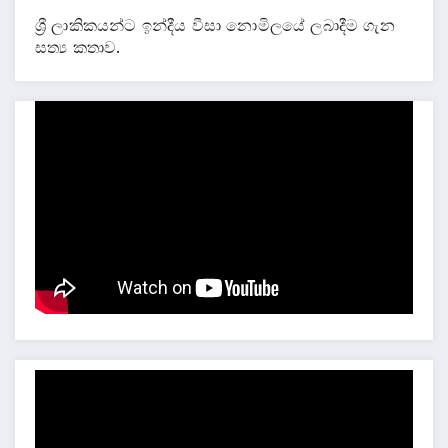
ශ්‍රී ලාකිකයන්ට ඉන්දීය වීසා නොමිලයේ ලබාදීම ගැන
සත්‍ය කතාව.