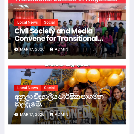
Local News
Social
Civil Society and Media
Convene for Transitional
Justice in Negombo.
MAR 17, 2026
ADMIN
Local News
Social
අනුලා විද්‍යාලීය වාර්ෂික පාගමන
කල්දැමේ.
MAR 17, 2026
ADMIN