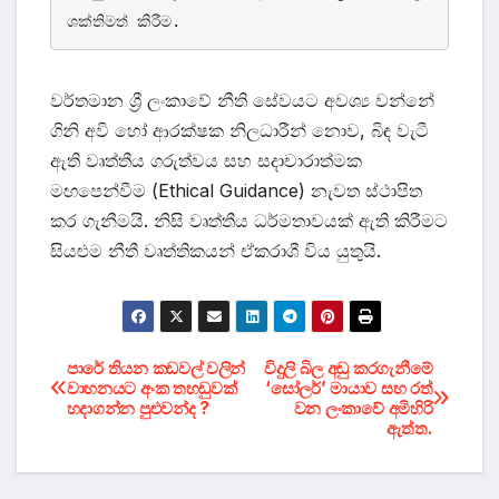
ශක්තිමත් කිරීම.
වර්තමාන ශ්‍රී ලංකාවේ නීති සේවයට අවශ්‍ය වන්නේ
ගිනි අවි හෝ ආරක්ෂක නිලධාරීන් නොව, බිඳ වැටී
ඇති වෘත්තීය ගරුත්වය සහ සදාචාරාත්මක
මඟපෙන්වීම (Ethical Guidance) නැවත ස්ථාපිත
කර ගැනීමයි. නිසි වෘත්තීය ධර්මතාවයක් ඇති කිරීමට
සියළුම නීතී වෘත්තිකයන් ඒකරාශී විය යුතුයි.
Post
පාරේ තියන කඩවල් වලින්
විදුලි බිල අඩු කරගැනීමේ
වාහනයට අංක තහඩුවක්
‘සෝලර්’ මායාව සහ රත්
හදාගන්න පුළුවන්ද ?
වන ලංකාවේ අමිහිරි
navigation
ඇත්ත.