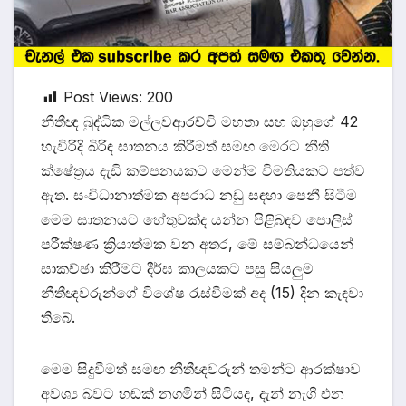
Post Views:
200
නීතීඥ බුද්ධික මල්ලවආරච්චි මහතා සහ ඔහුගේ 42
හැවිරිදි බිරිඳ ඝාතනය කිරීමත් සමඟ මෙරට නීති
ක්ෂේත්‍රය දැඩි කම්පනයකට මෙන්ම විමතියකට පත්ව
ඇත. සංවිධානාත්මක අපරාධ නඩු සඳහා පෙනී සිටීම
මෙම ඝාතනයට හේතුවක්ද යන්න පිළිබඳව පොලිස්
පරීක්ෂණ ක්‍රියාත්මක වන අතර, මේ සම්බන්ධයෙන්
සාකච්ඡා කිරීමට දීර්ඝ කාලයකට පසු සියලුම
නීතීඥවරුන්ගේ විශේෂ රැස්වීමක් අද (15) දින කැඳවා
තිබේ.
මෙම සිදුවීමත් සමඟ නීතීඥවරුන් තමන්ට ආරක්ෂාව
අවශ්‍ය බවට හඬක් නගමින් සිටියද, දැන් නැගී එන