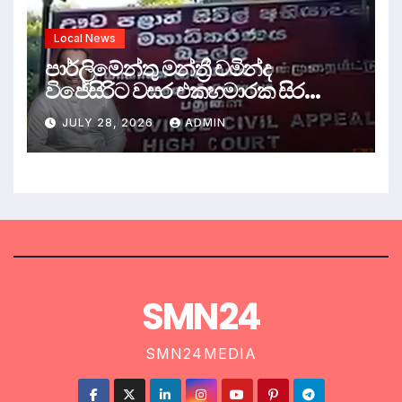
Local News
පාර්ලිමේන්තු මන්ත්‍රී චමින්ද
විජේසිරිට වසර එකහමාරක සිර
දඬුවම්.
JULY 28, 2026
ADMIN
SMN24
SMN24MEDIA