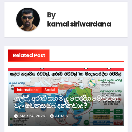
By
kamal siriwardana
Related Post
International
Social
ගල්ෆ්, අරාබි සහ මැද පෙරදිග මේ වචන
වල වෙනස ඔබ දන්නවාද ?
MAR 24, 2026
ADMIN