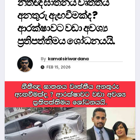
නීතීඥ ඝාතනය වෘත්තීය
අනතුරු ඇඟවීමක්ද ?
ආරක්ෂාවට වඩා අවශ්‍ය
ප්‍රතිපත්තිමය ශෝධනයයි.
By
kamal siriwardana
FEB 15, 2026