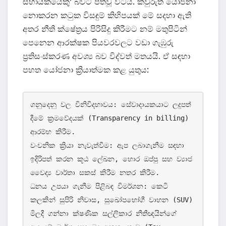
සහායකයෙකු’ බවට පත්වූ විටය. කවුරුත් යෝජනා
නොකරන කටුක විසඳුම් කිහිපයක් මේ සදහා ඇති
අතර නීති ක්ෂේත්‍රය පිරිසිදු කිරීමට නම් මතුපිටින්
පෙනෙන ආරක්ෂක පියවරවලට වඩා ගැඹුරු
ප්‍රතිසංස්කරණ අවශ්‍ය බව විද්වත් මතයයි. ඒ සඳහා
පහත යෝජනා ක්‍රියාත්මක කළ යුතුය:
ගනුදෙනු වල විනිවිදභාවය: සේවාදායකයාට ලදුපත් 
දීමේ ක්‍රමවේදයක් (Transparency in billing) 
ආරම්භ කිරීම.

වංචනික ක්‍රියා නැවැත්වීම: ඇප ලබාගැනීම සඳහා 
ඉදිරිපත් කරන කූඨ ලේඛන, හොර ඔප්පු සහ ව්‍යාජ 
වෛද්‍ය වාර්තා සකස් කිරීම නතර කිරීම.

ධනය උපයා ගැනීම පිළිබඳ විමර්ශන: කෙටි 
කලකින් සුපිරි නිවාස, සුඛෝපභෝගී වාහන (SUV) 
මිලදී ගන්නා ක්ෂණික සල්ලිකාර නීතීඥයින්ගේ 