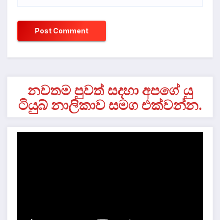
නවතම පුවත් සදහා අපගේ යු
ටියුබ් නාලිකාව සමග එක්වන්න.