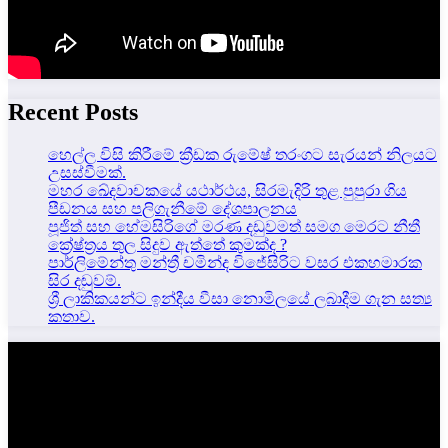
Recent Posts
හෙල්ල විසි කිරීමේ ක්‍රීඩක රුමේෂ් තරංගට සැරයන් නිලයට
උසස්වීමක්.
මහර ඛේදවාචකයේ යථාර්ථය, සිරමැදිරි තුළ පුපුරා ගිය
පීඩනය සහ පලිගැනීමේ දේශපාලනය
පූජිත් සහ හේමසිරිගේ මරණ දඩුවමත් සමග මෙරට නීතී
ක්‍රේෂ්ත්‍රය තුල සිදුව ඇත්තේ කුමක්ද ?
පාර්ලිමේන්තු මන්ත්‍රී චමින්ද විජේසිරිට වසර එකහමාරක
සිර දඬුවම්.
ශ්‍රී ලාකිකයන්ට ඉන්දීය වීසා නොමිලයේ ලබාදීම ගැන සත්‍ය
කතාව.