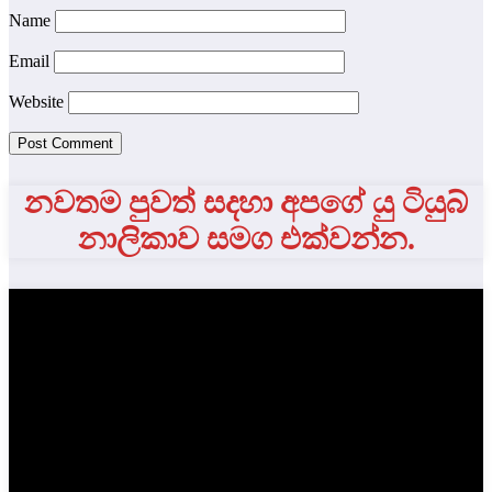
Name
Email
Website
නවතම පුවත් සදහා අපගේ යු ටියුබ්
නාලිකාව සමග එක්වන්න.