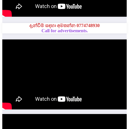
දැන්වීම් සඳහා අමතන්න 0774748930
Call for advertisements.