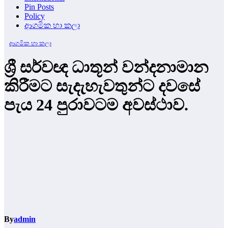
Pin Posts
Policy
ආගමික හා කලා
ආගමික හා කලා
ශ්‍රී සර්වඥ ධාතූන් වන්දනාමාන
කිරීමට සැදැහැවතුන්ට දවසේ
පැය 24 පුරාවටම අවස්ථාව.
By
admin