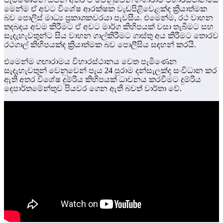
මෙන්ම ඒ අවට විශේෂ ආරක්ෂක වැඩපිළිවෙළක්ද ක්‍රියාත්මක
බව පොලිස් මාධ්‍ය ප්‍රකාශකවරයා පැවසීය. එමෙන්ම, රථ වාහන
තදබදය අවම කිරීමට ඒ අවට මාර්ග කිහිපයක් වසා තැබීමට සහ
සැදැහැවතුන්ට සිය වාහන ගාල්කිරීමට ගාස්තු අය කිරීමට තොරව
රථගාල් කිහිපයක්ද ක්‍රියාත්මක බව පොලීසිය සඳහන් කරයි.
එමෙන්ම ගඟාරාමය විහාරස්ථානය වෙත පැමිණෙන
සැදැහැවතුන් වෙනුවෙන් පැය 24 පුරාම දන්සැලක්ද සංවිධාන කර
ඇති අතර විශේෂ දුම්රිය කිහිපයක් ධාවනය කරවීමට දුම්රිය
දෙපාර්තමේන්තුව පියවර ගෙන ඇති බවත් වාර්තා වේ.