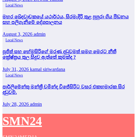
Local News
මහර ඛේදවාචකයේ යථාර්ථය, සිරමැදිරි තුළ පුපුරා ගිය පීඩනය
සහ පලිගැනීමේ දේශපාලනය
August 3, 2026
admin
Local News
පූජිත් සහ හේමසිරිගේ මරණ දඩුවමත් සමග මෙරට නීතී
ක්‍රේෂ්ත්‍රය තුල සිදුව ඇත්තේ කුමක්ද ?
July 31, 2026
kamal siriwardana
Local News
පාර්ලිමේන්තු මන්ත්‍රී චමින්ද විජේසිරිට වසර එකහමාරක සිර
දඬුවම්.
July 28, 2026
admin
SMN24