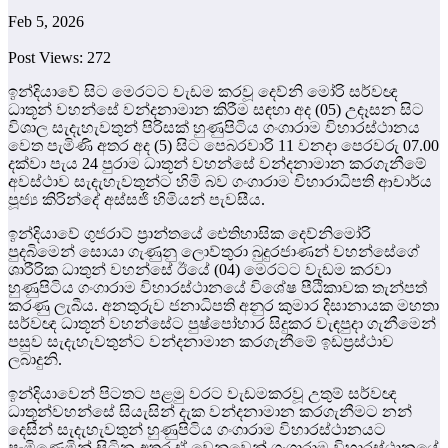
Feb 5, 2026
Post Views:
272
ඉන්දියාවේ සිට මෙරටට වැඩම කරවූ දෙව්නි මෝරි සර්වඥ
ධාතූන් වහන්සේ වන්දනාමාන කිරීම සඳහා අද (05) උදෑසන සිට
විශාල සැදැහැවතුන් පිරිසක් හුණුපිටිය ගංගාරාම විහාරස්ථානය
වෙත පැමිණි අතර අද (5) සිට පෙබරවාරි 11 වනදා පෙරවරු 07.00
දක්වා පැය 24 පුරාම ධාතූන් වහන්සේ වන්දනාමාන කරගැනීමේ
අවස්ථාව සැදැහැවතුන්ට හිමි බව ගංගාරාම විහාරාධිපති ආචාර්ය
පූජ්‍ය කිරින්දේ අස්සජි හිමියන් පැවසීය.
ඉන්දියාවේ ගුජරාට් ප්‍රාන්තයේ ඓතිහාසික දෙව්නිමෝරි
පුදබිමෙන් සොයා ගැණුනු ලොව්තුරා බුදුරජාණන් වහන්සේගේ
ශාරීරික ධාතුන් වහන්සේ ඊයේ (04) මෙරටට වැඩම කරවා
හුණුපිටිය ගංගාරාම විහාරස්ථානයේ විශේෂ පීඨිකාවක තැන්පත්
කරණු ලැබීය. අනතුරුව ජනාධිපති අනුර කුමාර දිසානායක මහතා
සර්වඥ ධාතූන් වහන්සේට පුෂ්පෝහාර සිදුකර වැඳපුදා ගැනීමෙන්
පසුව සැදැහැවතුන්ට වන්දනාමාන කරගැනීමේ ඉඩප්‍රස්ථාව
ලබාදුනි.
ඉන්දියාවෙන් පිටතට පළමු වරට වැඩමකරවූ උතුම් සර්වඥ
ධාතූන්වහන්සේ සියැසින් දැක වන්දනාමාන කරගැනීමට නන්
දෙසින් සැදැහැවතුන් හුණුපිටිය ගංගාරාම විහාරස්ථානයට
පැමිණෙමින් සිටින අතර ඒ වෙනුවෙන් ගංගාරාම විහාරස්ථානයේ