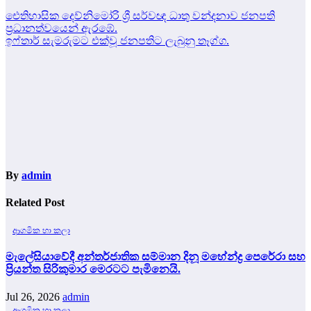
Post
ඓතිහාසික දෙව්නිමෝරි ශ්‍රී සර්වඥ ධාතු වන්දනාව ජනපති
ප්‍රධානත්වයෙන් ඇරඹේ.
navigation
ඉෆ්තාර් සැමරුමට එක්වූ ජනපතිට ලැබුනු තෑග්ග.
By
admin
Related Post
ආගමික හා කලා
මැලේසියාවේදී අන්තර්ජාතික සම්මාන දිනූ මහේන්ද්‍ර පෙරේරා සහ
ප්‍රියන්ත සිරිකුමාර මෙරටට පැමිනෙයි.
Jul 26, 2026
admin
ආගමික හා කලා