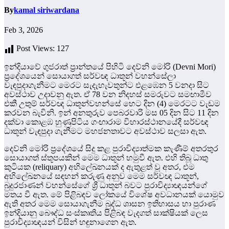
By
kamal siriwardana
Feb 3, 2026
Post Views:
127
ඉන්දියාවේ ගුජරාත් ප්‍රාන්තයේ පිහිටි දෙව්නි මෝරි (Devni Mori)
ප්‍රදේශයෙන් සොයාගත් සර්වඥ ධාතූන් වහන්සේලා
වැඳපුදාගැනීමට මෙරට සැදැහැවතුන්ට එළඹෙන 5 වනදා සිට
අවස්ථාව උදාවනු ඇත. ඒ 78 වන නිදහස් සමරුවට සමඟාමීව
එකී උතුම් සර්වඥ ධාතූන්වහන්සේ හෙට දින (4) මෙරටට වැඩම
කරවන බැවිනි. ඉන් අනතුරුව පෙබරවාරි මස 05 දින සිට 11 දින
දක්වා කොළඹ හුණුපිටිය ගංඟාරාම විහාරස්ථානයේදී සර්වඥ
ධාතූන් වැඳපුදා ගැනීමට මහජනතාවට අවස්ථාව සලසා ඇත.
දෙව්නි මෝරි ප්‍රදේශයේ සිදු කළ පුරාවිද්‍යාත්මක කැණීම් අතරතුර
සොයාගත් ස්තූපයකින් මෙම ධාතූන් හමුවී ඇත. එහි තිබූ ධාතු
කුටියක (reliquary) අභිලේඛනයක් ද ඇතුළත් වූ අතර, එම
අභිලේඛනයේ සඳහන් කරුණු අනුව මෙම සර්වඥ ධාතූන්,
බුදුරජාණන් වහන්සේගේ ශ්‍රී ධාතූන් බවට පුරාවිද්‍යාඥයන්ගේ
මතය වී ඇත. මේ පිළිබඳව ලෝකයේ විශේෂ අවධානයක් යොමුව
ඇති අතර මෙම සොයාගැනීම බුද්ධ ශාසන ඉතිහාසය හා පුරාණ
ඉන්දියානු බෞද්ධ සංස්කෘතිය පිළිබඳ වැදගත් සාක්ෂියක් ලෙස
පුරාවිද්‍යාඥයන් විසින් හඳුනාගෙන ඇත.