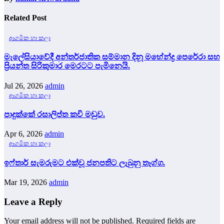
Related Post
ආගමික හා කලා
මැලේසියාවේදී අන්තර්ජාතික සම්මාන දිනූ මහේන්ද්‍ර පෙරේරා සහ
ප්‍රියන්ත සිරිකුමාර මෙරටට පැමිනෙයි.
Jul 26, 2026
admin
ආගමික හා කලා
පාදුක්කේ රසාලිප්ත කවි මඩුව.
Apr 6, 2026
admin
ආගමික හා කලා
ඉෆ්තාර් සැමරුමට එක්වූ ජනපතිට ලැබුනු තෑග්ග.
Mar 19, 2026
admin
Leave a Reply
Your email address will not be published.
Required fields are