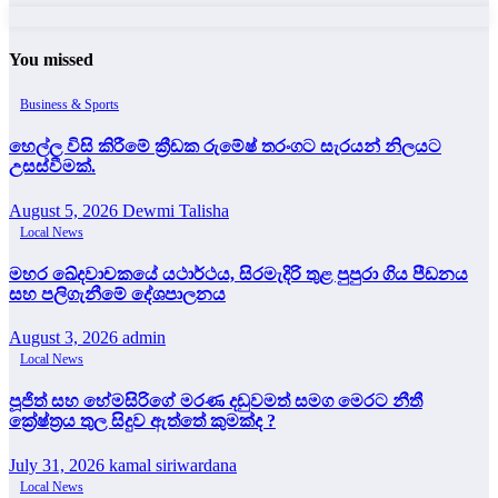
You missed
Business & Sports
හෙල්ල විසි කිරීමේ ක්‍රීඩක රුමේෂ් තරංගට සැරයන් නිලයට
උසස්වීමක්.
August 5, 2026
Dewmi Talisha
Local News
මහර ඛේදවාචකයේ යථාර්ථය, සිරමැදිරි තුළ පුපුරා ගිය පීඩනය
සහ පලිගැනීමේ දේශපාලනය
August 3, 2026
admin
Local News
පූජිත් සහ හේමසිරිගේ මරණ දඩුවමත් සමග මෙරට නීතී
ක්‍රේෂ්ත්‍රය තුල සිදුව ඇත්තේ කුමක්ද ?
July 31, 2026
kamal siriwardana
Local News