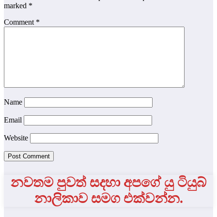
marked
*
Comment
*
Name
Email
Website
නවතම පුවත් සදහා අපගේ යු ටියුබ්
නාලිකාව සමග එක්වන්න.