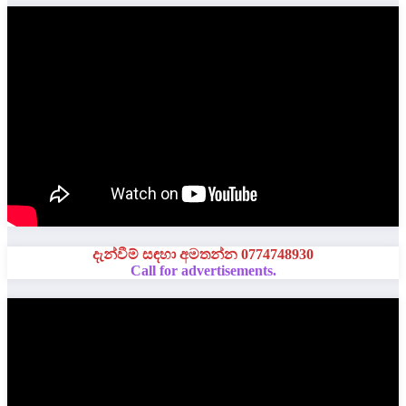
දැන්වීම් සඳහා අමතන්න 0774748930
Call for advertisements.