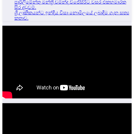
පාර්ලිමේන්තු මන්ත්‍රී චමින්ද විජේසිරිට වසර එකහමාරක
සිර දඬුවම්.
ශ්‍රී ලාකිකයන්ට ඉන්දීය වීසා නොමිලයේ ලබාදීම ගැන සත්‍ය
කතාව.