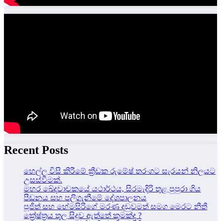
Recent Posts
හෙල්ල විසි කිරීමේ ක්‍රීඩක රුමේෂ් තරංගට සැරයන් නිලයට
උසස්වීමක්.
මහර ඛේදවාචකයේ යථාර්ථය, සිරමැදිරි තුළ පුපුරා ගිය
පීඩනය සහ පලිගැනීමේ දේශපාලනය
පූජිත් සහ හේමසිරිගේ මරණ දඩුවමත් සමග මෙරට නීතී
ක්‍රේෂ්ත්‍රය තුල සිදුව ඇත්තේ කුමක්ද ?