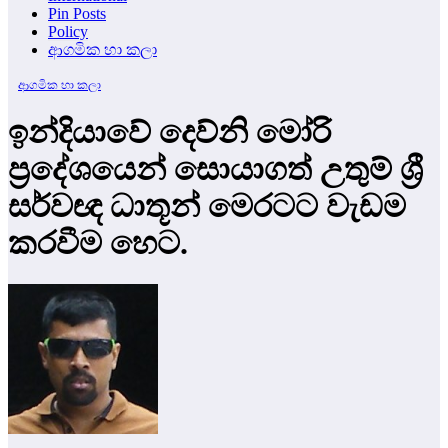
Pin Posts
Policy
ආගමික හා කලා
ආගමික හා කලා
ඉන්දියාවේ දෙව්නි මෝරි
ප්‍රදේශයෙන් සොයාගත් උතුම් ශ්‍රී
සර්වඥ ධාතූන් මෙරටට වැඩම
කරවීම හෙට.