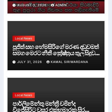
පලිගැනීමේ දේශපාලනය
AUGUST 3, 2026
ADMIN
Local News
පූජිත් සහ හේමසිරිගේ මරණ දඩුවමත්
සමග මෙරට නීතී ක්‍රේෂ්ත්‍රය තුල සිදුව
ඇත්තේ කුමක්ද ?
JULY 31, 2026
KAMAL SIRIWARDANA
Local News
පාර්ලිමේන්තු මන්ත්‍රී චමින්ද
විජේසිරිට වසර එකහමාරක සිර