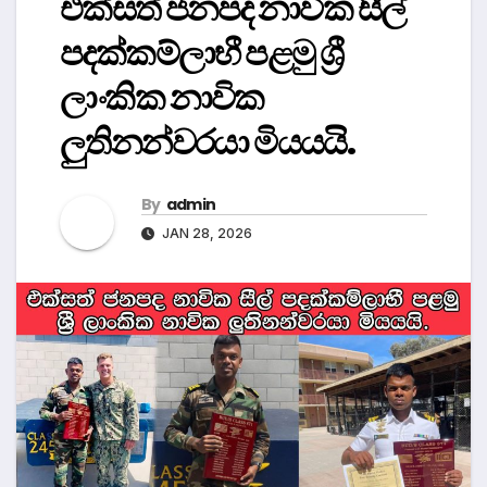
එක්සත් ජනපද නාවික සීල්
පදක්කම්ලාභී පළමු ශ්‍රී
ලාංකික නාවික
ලුතිනන්වරයා මියයයි.
By
admin
JAN 28, 2026