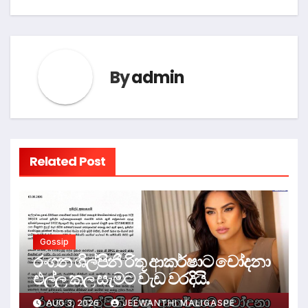
By
admin
Related Post
Gossip
රංගන ශිල්පිනී රිතූ ආකර්ෂාට චෝදනා
එල්ල කල සැමට වැඩ වරදියි.
AUG 3, 2026
JEEWANTHI MALIGASPE