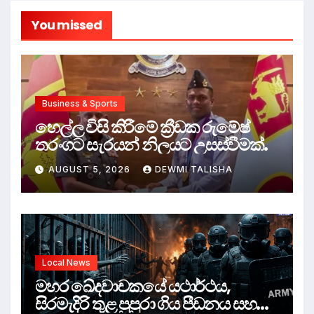
You missed
Business & Sports
හෙල්ල විසි කිරීමේ ක්‍රීඩක රුමේෂ්
තරංගට සැරයන් නිලයට උසස්වීමක්.
AUGUST 5, 2026
DEWMI TALISHA
Local News
මහර ඛේදවාචකයේ යථාර්ථය,
සිරමැදිරි තුළ පුපුරා ගිය පීඩනය සහ