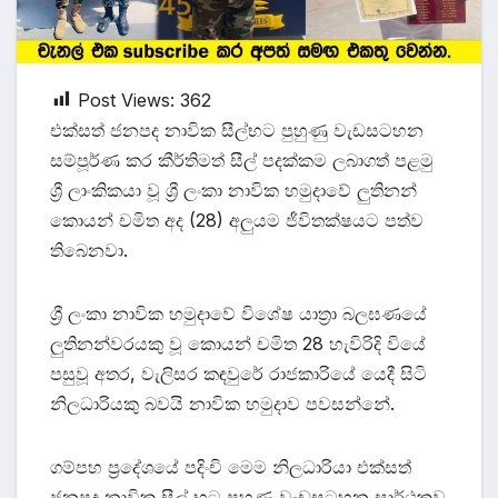
Post Views:
362
එක්සත් ජනපද නාවික සීල්භට පුහුණු වැඩසටහන
සම්පූර්ණ කර කීර්තිමත් සීල් පදක්කම ලබාගත් පළමු
ශ්‍රී ලාංකිකයා වූ ශ්‍රී ලංකා නාවික හමුදාවේ ලුතිනන්
කොයන් චමිත අද (28) අලුයම ජීවිතක්ෂයට පත්ව
තිබෙනවා.
ශ්‍රී ලංකා නාවික හමුදාවේ විශේෂ යාත්‍රා බලඝණයේ
ලුතිනන්වරයකු වූ කොයන් චමිත 28 හැවිරිදි වියේ
පසුවූ අතර, වැලිසර කඳවුරේ රාජකාරියේ යෙදී සිටි
නිලධාරියකු බවයි නාවික හමුදාව පවසන්නේ.
ගම්පහ ප්‍රදේශයේ පදිංචි මෙම නිලධාරියා එක්සත්
ජනපද නාවික සීල් භට පුහුණු වැඩසටහන සාර්ථකව