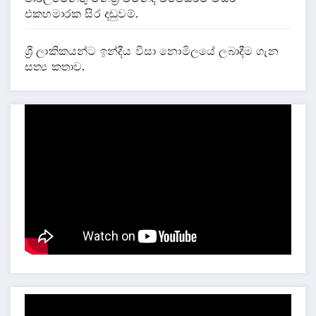
එකහමාරක සිර දඬුවම්.
ශ්‍රී ලාකිකයන්ට ඉන්දීය වීසා නොමිලයේ ලබාදීම ගැන
සත්‍ය කතාව.