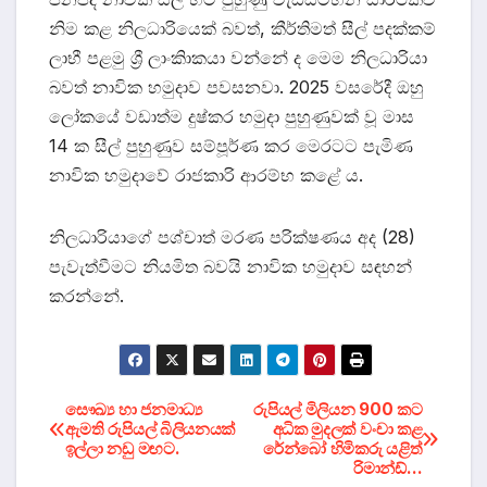
නිම කළ නිලධාරියෙක් බවත්, කීර්තිමත් සීල් පදක්කම්
ලාභී පළමු ශ්‍රී ලාංකිාකයා වන්නේ ද මෙම නිලධාරියා
බවත් නාවික හමුදාව පවසනවා. 2025 වසරේදී ඔහු
ලෝකයේ වඩාත්ම දුෂ්කර හමුදා පුහුණුවක් වූ මාස
14 ක සීල් පුහුණුව සම්පූර්ණ කර මෙරටට පැමිණ
නාවික හමුදාවේ රාජකාරි ආරම්භ කළේ ය.
නිලධාරියාගේ පශ්චාත් මරණ පරික්ෂණය අද (28)
පැවැත්වීමට නියමිත බවයි නාවික හමුදාව සඳහන්
කරන්නේ.
Post
සෞඛ්‍ය හා ජනමාධ්‍ය
රුපියල් මිලියන 900 කට
ඇමති රුපියල් බිලියනයක්
අධික මුදලක් වංචා කළ
ඉල්ලා නඩු මඟට.
රේන්බෝ හිමිකරු යළිත්
navigation
රිමාන්ඩ්…