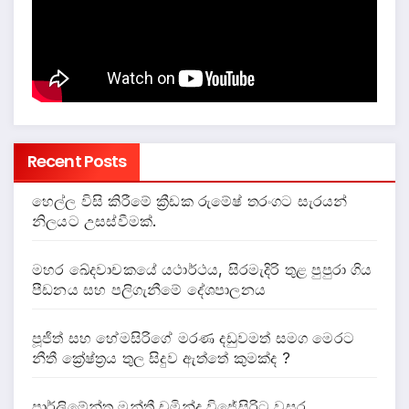
Recent Posts
හෙල්ල විසි කිරීමේ ක්‍රීඩක රුමේෂ් තරංගට සැරයන්
නිලයට උසස්වීමක්.
මහර ඛේදවාචකයේ යථාර්ථය, සිරමැදිරි තුළ පුපුරා ගිය
පීඩනය සහ පලිගැනීමේ දේශපාලනය
පූජිත් සහ හේමසිරිගේ මරණ දඩුවමත් සමග මෙරට
නීතී ක්‍රේෂ්ත්‍රය තුල සිදුව ඇත්තේ කුමක්ද ?
පාර්ලිමේන්තු මන්ත්‍රී චමින්ද විජේසිරිට වසර