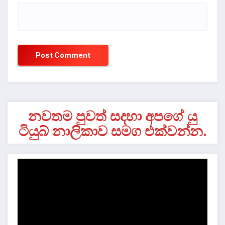
නවතම පුවත් සදහා අපගේ යු
ටියුබ් නාලිකාව සමග එක්වන්න.