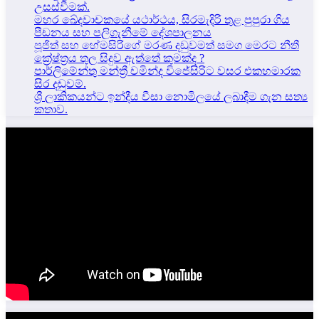
උසස්වීමක්.
මහර ඛේදවාචකයේ යථාර්ථය, සිරමැදිරි තුළ පුපුරා ගිය
පීඩනය සහ පලිගැනීමේ දේශපාලනය
පූජිත් සහ හේමසිරිගේ මරණ දඩුවමත් සමග මෙරට නීතී
ක්‍රේෂ්ත්‍රය තුල සිදුව ඇත්තේ කුමක්ද ?
පාර්ලිමේන්තු මන්ත්‍රී චමින්ද විජේසිරිට වසර එකහමාරක
සිර දඬුවම්.
ශ්‍රී ලාකිකයන්ට ඉන්දීය වීසා නොමිලයේ ලබාදීම ගැන සත්‍ය
කතාව.