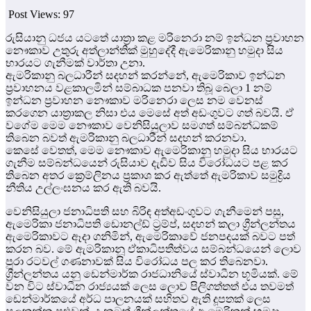
Post Views:
97
රුසියානු ධජය යටතේ යාත්‍රා කළ මරිනෙරා නම් ඉන්ධන ප්‍රවාහන
නෞකාව උතුරු අත්ලාන්තික් මුහුදේදී ඇමෙරිකානු හමුදා සිය
භාරයට ගැනීමක් වාර්තා උනා.
ඇමරිකානු බලධාරීන් සදහන් කරන්නේ, ඇමෙරිකාව ඉන්ධන
ප්‍රවාහනය වළකාලමින් සම්බාධක පනවා තිබූ බෙලා 1 නම්
ඉන්ධන ප්‍රවාහන නෞකාව මරිනෙරා ලෙස නම වෙනස්
කරගෙන යාත්‍රාකල නිසා එය මෙසේ අත් අඩංගුවට ගත් බවයි. ඒ
වගේම මෙම නෞකාව වෙනිසියුලාව සමගත් සම්බන්ධකම්
තිබෙන බවත් ඇමරිකානු බලධාරීන් සදහන් කරනවා.
කෙසේ වෙතත්, මෙම නෞකාව ඇමෙරිකානු හමුදා සිය භාරයට
ගැනීම සම්බන්ධයෙන් රුසියාව දැඩිව සිය විරෝධයට පළ කර
තිබෙන අතර ක්‍රෙම්ලිනය ප්‍රකාශ කර ඇත්තේ ඇමරිකාව සමුද්‍රිය
නීතිය උල්ලංඝනය කර ඇති බවයි.
වෙනිසියුලා ජනාධිපති සහ බිරිඳ අත්අඩංගුවට ගැනීමෙන් පසු,
ඇමෙරිකා ජනාධිපති ඩොනල්ඩ් ට්‍රම්ප්, සදහන් කලා ග්‍රීන්ලන්තය
ඇමෙරිකාවට ඈදා ගනිමින්, ඇමෙරිකාවේ ජනපදයක් බවට පත්
කරන බව. මේ ඇමරිකානූ ඒකාධිපතීත්වය සම්බන්ධයෙන් ලොව
පුරා රටවල් ගණනාවක් සිය විරෝධය පල කර තිබෙනවා.
ග්‍රීන්ලන්තය යනු ඩෙන්මාර්ක රාජධානියේ ස්වාධීන භූමියක්. මේ
වන විට ස්වාධීන රාජ්‍යයක් ලෙස ලොව පිලිගත්තත් එය තවමත්
ඩෙන්මාර්කයේ අර්ධ පාලනයක් සහිතව ඇති දූපතක් ලෙස