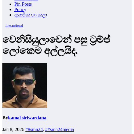
Pin Posts
Policy
ආගමික හා කලා
International
වෙනිසියුලාවෙන් පසු ට්‍රම්ප්
ලෝකෙම අල්ලයිද.
By
kamal siriwardana
Jan 8, 2026
##smn24
,
##smn24media