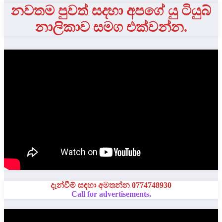
නවතම පුවත් සදහා අපගේ යු ටියුබ්
නාලිකාව සමග එක්වන්න.
දැන්වීම් සඳහා අමතන්න 0774748930
Call for advertisements.