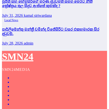
පූජිත් සහ හේමසිරිගේ මරණ දඩුවමත් සමග මෙරට නීතී
ක්‍රේෂ්ත්‍රය තුල සිදුව ඇත්තේ කුමක්ද ?
July 31, 2026
kamal siriwardana
Local News
පාර්ලිමේන්තු මන්ත්‍රී චමින්ද විජේසිරිට වසර එකහමාරක සිර
දඬුවම්.
July 28, 2026
admin
SMN24
SMN24MEDIA