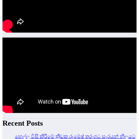
Recent Posts
හෙල්ල විසි කිරීමේ ක්‍රීඩක රුමේෂ් තරංගට සැරයන් නිලයට