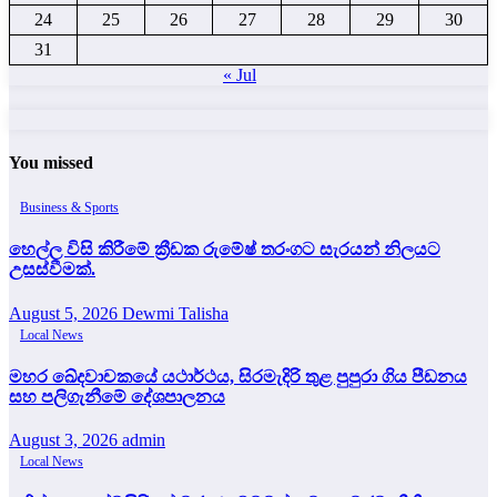
24
25
26
27
28
29
30
31
« Jul
You missed
Business & Sports
හෙල්ල විසි කිරීමේ ක්‍රීඩක රුමේෂ් තරංගට සැරයන් නිලයට
උසස්වීමක්.
August 5, 2026
Dewmi Talisha
Local News
මහර ඛේදවාචකයේ යථාර්ථය, සිරමැදිරි තුළ පුපුරා ගිය පීඩනය
සහ පලිගැනීමේ දේශපාලනය
August 3, 2026
admin
Local News