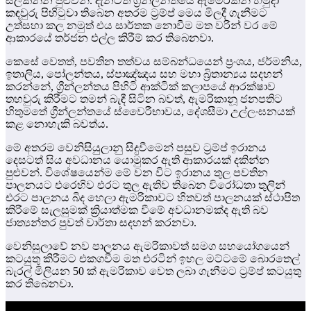
සලකන්න පුළුවන්. දැනටත් ග්‍රීන්ලන්තයේ ඇමෙරිකන් හමුදා
කඳවුරු පිහිටුවා තිබෙන අතරම ට්‍රම්ප් මෙය මිලදී ගැනීමට
උත්සහා කල නමුත් එය සාර්තක නොවීම මත වරින් වර මේ
ආකාරයේ තර්ජන එල්ල කිරීම් කර තිබෙනවා.
කෙසේ වෙතත්, පවතින තත්වය සම්බන්ධයෙන් ප්‍රංශය, ජර්මනිය,
ඉතාලිය, පෝලන්තය, ස්පාඤ්ඤය සහ මහා බ්‍රිතාන්‍යය සදහන්
කරන්නේ, ග්‍රීන්ලන්තය පිහිටි ආක්ටික් කලාපයේ ආරක්ෂාව
තහවුරු කිරීමට තමන් බැඳී සිටින බවත්, ඇමරිකානූ ජනපතිට
හිතුමතේ ග්‍රීන්ලන්තයේ ස්වෛරීභාවය, දේශසීමා උල්ලංඝනයක්
කළ නොහැකි බවත්ය.
මේ අතරම වෙනිසියුලානු සිදුවීමෙන් පසුව ට්‍රම්ප් ඉරානය
දෙසටත් සිය අවධානය යොමුකර ඇති ආකාරයක් දකින්න
පුළුවන්. විශේෂයෙන්ම මේ වන විට ඉරානය තුල පවතින
පාලනයට එරෙහිව එරට තුල ඇතිව තිබෙන විරෝධතා තුලින්
එරට පාලනය බිද හෙලා ඇමරිකාවට හිතවත් පාලනයක් ස්ථාපිත
කිරීමේ සැලසුමක් ක්‍රියාත්මක වීමේ අවධානමක්ද ඇති බව
ජාත්‍යන්තර පුවත් වාර්තා සදහන් කරනවා.
වෙනිසුලාවේ නව පාලනය ඇමරිකාවත් සමග සහයෝගයෙන්
කටයුතු කිරීමට එකගවීම මත එරටින් ඉහල මට්ටමේ බොරතෙල්
බැරල් මිලියන 50 ක් ඇමරිකාව වෙත ලබා ගැනීමට ට්‍රම්ප් කටයුතු
කර තිබෙනවා.