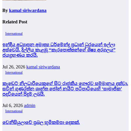
By
kamal siriwardana
Related Post
International
ඉන්දීය අධ්‍යාපන අමාත්‍ය ධර්මේන්ද්‍ර ප්‍රධාන් ධුරයෙන් ඉල්ලා
අස්වෙයි. දිල්ලිය කැළඹූ “කැරපොත්තන්ගේ ශිෂ්‍ය අරගලය”
ජයග්‍රහණය කරයි.
Jul 26, 2026
kamal siriwardana
International
කැඩෙට් නිලධාරියෙකුගේ සිට රාජකීය ගෞරව සම්මානය දක්වා.
සවීන් ගුණරත්න ශාන්ත ජෝන් නයිට් පටිපාටියෙහි ‘සාමාජික’
පදවියෙන් පිදුම් ලබයි.
Jul 6, 2026
admin
International
වෙනිසියුලාවේ ප්‍රබල භූමිකම්පා දෙකක්.