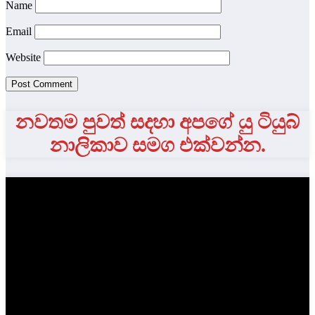
Name
Email
Website
නවතම පුවත් සදහා අපගේ යු ටියුබ්
නාලිකාව සමග එක්වන්න.