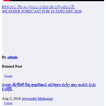
Post
BTS නව ගීත ඇල්බමය මාර්තු 20 එළිදැක්වෙයි.
WEATHER FORECAST FOR 19 JANUARY 2026
navigation
By
admin
Related Post
Gossip
රංගන ශිල්පිනී රිතූ ආකර්ෂාට චෝදනා එල්ල කල සැමට වැඩ
වරදියි.
Aug 3, 2026
Jeewanthi Maligaspe
Gossip