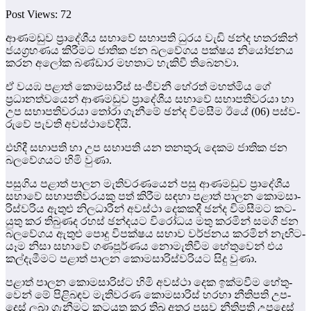
Post Views:
72
ආණ­ම­ඩුව ප්‍රාදේ­ශීය සභාවේ සභා­පති ධුරය වැඩි ඡන්ද හත­ර­කින්
ජය­ග්‍ර­හ­ණය කිරී­මට ජාතික ජන බල­වේ­ගය පක්ෂය නියෝ­ජ­නය
කරන අලෝක බණ්ඩාර මහතාට හැකිවී තිබෙනවා.
ඒ වයඹ පළාත් කොම­සා­රිස් සංජී­වනී හේරත් මහ­ත්මිය ගේ
ප්‍රධානත්වයෙන් ආණ­ම­ඩුව ප්‍රාදේ­ශීය සභාවේ සභා­ප­ති­ව­රයා හා
උප සභා­ප­ති­ව­රයා තෝරා ගැනීමේ ඡන්ද විම­සීම ඊයේ (06) පස්ව­
රුවේ පැවති අවස්ථාවේදීයි.
එහිදී සභා­පති හා උප සභා­පති යන තන­තුරු දෙකම ජාතික ජන
බල­වේ­ග­යට හිමි වුණා.
පසු­ගිය පළාත් පාලන මැති­ව­ර­ණ­යෙන් පසු ආණ­ම­ඩුව ප්‍රාදේ­ශීය
සභාවේ සභා­ප­ති­ව­ර­යකු පත් කිරීම සඳහා පළාත් පාලන කොම­සා­
රි­ස්ව­රිය ඇතුළු නිල­ධා­රීන් අවස්ථා දෙක­කදී ඡන්ද විම­සී­මට කට­
යුතු කර තිබු­ණද රහස් ඡන්ද­යට විරෝ­ධය මතු කර­මින් සමගි ජන
බල­වේ­ගය ඇතුළු පොදු විප­ක්ෂය සභාව වර්ජ­නය කර­මින් නැඟි­ට­
යෑම නිසා සභාවේ ගණපූර්ණය නොමැ­ති­වීම හේතු­වෙන් එය
කල්දැ­මී­මට පළාත් පාලන කොම­සා­රි­ස්ව­රි­යට සිදු වුණා.
පළාත් පාලන කොම­සා­රිස්ට හිමි අවස්ථා දෙක ඉක්ම­වීම හේතු­
වෙන් මේ පිළි­බ­ඳව මැති­ව­රණ කොම­සා­රිස් හරහා නීති­පති උප­
දෙස් ලබා ගැනී­මට කට­යුතු කර තිබූ අතර පසුව නීති­පති උප­දෙස්