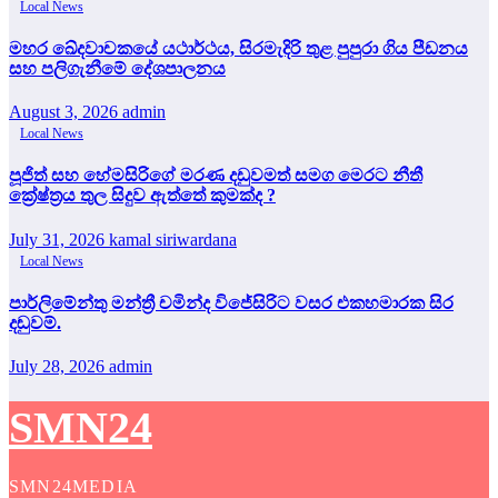
Local News
මහර ඛේදවාචකයේ යථාර්ථය, සිරමැදිරි තුළ පුපුරා ගිය පීඩනය
සහ පලිගැනීමේ දේශපාලනය
August 3, 2026
admin
Local News
පූජිත් සහ හේමසිරිගේ මරණ දඩුවමත් සමග මෙරට නීතී
ක්‍රේෂ්ත්‍රය තුල සිදුව ඇත්තේ කුමක්ද ?
July 31, 2026
kamal siriwardana
Local News
පාර්ලිමේන්තු මන්ත්‍රී චමින්ද විජේසිරිට වසර එකහමාරක සිර
දඬුවම්.
July 28, 2026
admin
SMN24
SMN24MEDIA