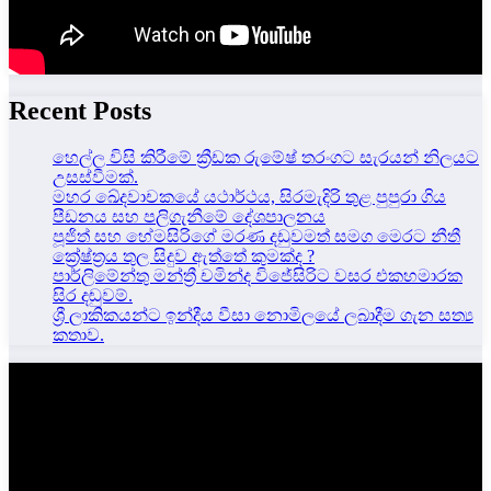
Recent Posts
හෙල්ල විසි කිරීමේ ක්‍රීඩක රුමේෂ් තරංගට සැරයන් නිලයට
උසස්වීමක්.
මහර ඛේදවාචකයේ යථාර්ථය, සිරමැදිරි තුළ පුපුරා ගිය
පීඩනය සහ පලිගැනීමේ දේශපාලනය
පූජිත් සහ හේමසිරිගේ මරණ දඩුවමත් සමග මෙරට නීතී
ක්‍රේෂ්ත්‍රය තුල සිදුව ඇත්තේ කුමක්ද ?
පාර්ලිමේන්තු මන්ත්‍රී චමින්ද විජේසිරිට වසර එකහමාරක
සිර දඬුවම්.
ශ්‍රී ලාකිකයන්ට ඉන්දීය වීසා නොමිලයේ ලබාදීම ගැන සත්‍ය
කතාව.