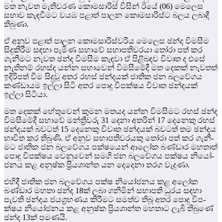
මත නැවත මැති­ව­රණ කොම­සා­රිස් විසින් ඊ‌යේ (06) මෙලෙස
සභාව කැඳ­වී­මට වයඹ පළාත් පාලන කොම­සා­රිස්ට බලය ලබා­දී
තිබුණා.
ඒ අනුව පළාත් පාලන කොම­සා­රි­ස්ව­රිය මෙලෙස ඡන්ද විම­සීම
සිදු­කි­රී­ම සඳහා පැමිණ සභාවේ සභා­ප­ති­ව­රයා තෝරා පත් කර
ගැනී­මට නැවත ඡන්ද විම­සීම කැඳවා ඒ පිළි­බ­ඳව විවෘත ද එසේ
නැති­නම් රහස්ද යන්න සභා­වෙන් විම­සී­මේදී මත දෙකක් නැව­තත්
ඉදි­රි­පත් වීම සිදුවූ අතර රහස් ඡන්ද­යක් ජාතික ජන බල­වේ­ගය
කණ්ඩා­යම ඉල්ලා සිටි අතර පොදු විප­ක්ෂය විවෘත ඡන්ද­යක්
ඉල්ලා සිටි­යා.
මත දෙකක් හේතු­වෙන් කුමන මත­යද යන්න විම­සී­මට රහස් ඡන්ද
විම­සී­මේදී සභාවේ මන්ත්‍රී­වරු 31 දෙනා අත­රින් 17 දෙනෙකු රහස්
ඡන්ද­යක් බව­ටත් 15 දෙනෙකු විවෘත ඡන්ද­යක් බව­ටත් තම ඡන්දය
භාවිත කර තිබුණි. ඒ අනුව සභා­ප­ති­ව­ර­යකු තෝරා පත් කර ගැනී­
මට ජාතික ජන බල­වේ­ගය පක්ෂ­යෙන් ආලෝක බණ්ඩාර මහ­තාත්
පොදු විප­ක්ෂය වෙනු­වෙන් සමගි ජන බල­වේ­ගය පක්ෂය නියෝ­
ජ­නය කළ අනුෂ්ක ප්‍රිය­ශාන්ත යන දෙදෙනා තරග වැදුණා.
එහිදී ජාතික ජන බල­වේ­ගය පක්ෂ නියෝ­ජ­නය කළ අලෝක
බණ්ඩාර මහතා ඡන්ද 18ක් ලබා ගනි­මින් සභා­පති ධුරය සඳහා
පැවති ඡන්දය ජය­ග්‍ර­හ­ණය කිරී­මට සමත්ව තිබූ අතර පොදු විප­
ක්ෂය නියෝ­ජ­නය කළ අනුෂ්ක ප්‍රිය­ශාන්ත මහ­තාට ලැබී තිබුණේ
ඡන්ද 13ක් පමණයි.