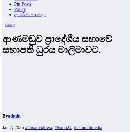
Pin Posts
Policy
ආගමික හා කලා
Gossip
ආණ­ම­ඩුව ප්‍රාදේ­ශීය සභාවේ
සභා­පති ධුරය මාලිමාවට.
By
admin
Jan 7, 2026
##anamaduwa
,
##smn24
,
##smn24media