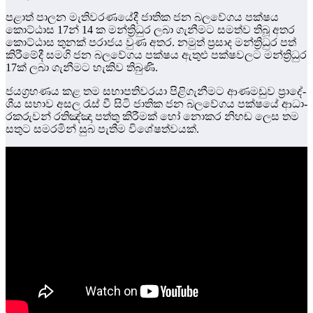
පළාත් පාලන මැති­ව­ර­ණ­යේදී ජාතික ජන බල­වේ­ගය පක්ෂය
කොට්ඨාස 17න් 14 ක මන්ත්‍රි­ධුර ලබා ගැනී­මට සමත්ව තිබූ අතර
කොට්ඨාස තුනක් පරා­ජය වුණ අතර. නමුත් ප්‍රසාද මන්ත්‍රි­ධුර පත්
කිරී­මේදී සමගි ජන බල­වේ­ගය පක්ෂය ඇතුළු පක්ෂ­ව­ලට මන්ත්‍රි­ධුර
17ක් ලබා ගැනී­මට හැකිව තිබුණි.
ජය­ග්‍ර­හ­ණය කළ තම සභා­ප­ති­ව­රයා පිළි­ගැ­නී­මට ආණ­ම­ඩුව ප්‍රාදේ­
ශීය සභාව අසල රැස් වී සිටි ජාතික ජන බල­වේ­ගය පක්ෂයේ ආධා­
ර­ක­රු­වන් රතිඤ්ඤා පත්තු කිරී­මක් හෝ නොකර නිහඬ ලෙස තම
සතුට සම­ර­මින් සුබ පැතීම විශේ­ෂ­ත්ව­යක්.