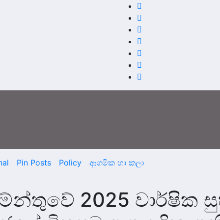
nal
Pin Posts
Policy
ආගමික හා කලා
තමේන්තුවේ 2025 වාර්ෂික ස