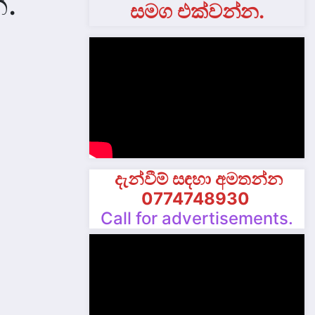
ී.
සමග එක්වන්න.
දැන්වීම් සඳහා අමතන්න
0774748930
Call for advertisements.