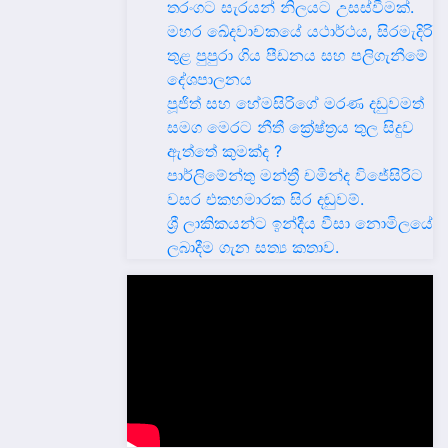
තරංගට සැරයන් නිලයට උසස්වීමක්.
මහර ඛේදවාචකයේ යථාර්ථය, සිරමැදිරි
තුළ පුපුරා ගිය පීඩනය සහ පලිගැනීමේ
දේශපාලනය
පූජිත් සහ හේමසිරිගේ මරණ දඩුවමත්
සමග මෙරට නීතී ක්‍රේෂ්ත්‍රය තුල සිදුව
ඇත්තේ කුමක්ද ?
පාර්ලිමේන්තු මන්ත්‍රී චමින්ද විජේසිරිට
වසර එකහමාරක සිර දඬුවම්.
ශ්‍රී ලාකිකයන්ට ඉන්දීය වීසා නොමිලයේ
ලබාදීම ගැන සත්‍ය කතාව.