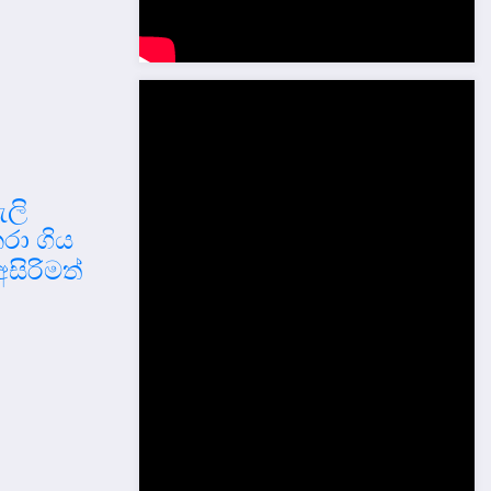
ැලි
රා ගිය
සිරිමත්