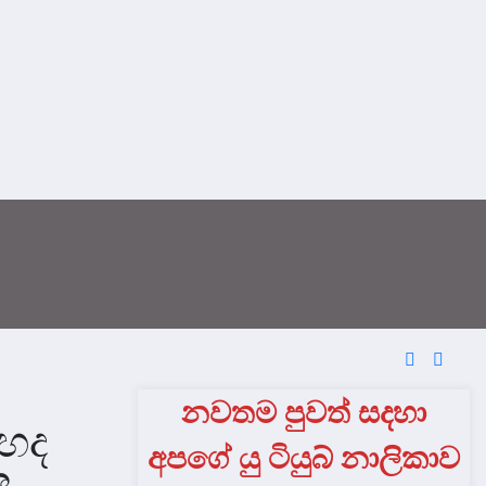
නවතම පුවත් සදහා
ුහද
අපගේ යු ටියුබ් නාලිකාව