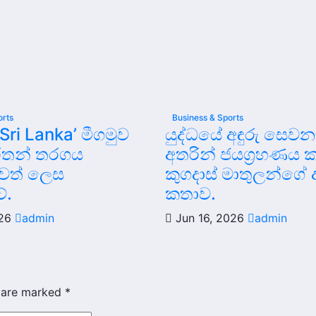
orts
Business & Sports
 Sri Lanka’ මීගමුව
යුද්ධයේ අඳුරු සෙවන
ැරතන් තරගය
අතරින් ජයග්‍රහණය ක
වත් ලෙස
කුගදාස් මාතුලන්ගේ අ
ේ.
කතාව.
026
admin
Jun 16, 2026
admin
s are marked
*