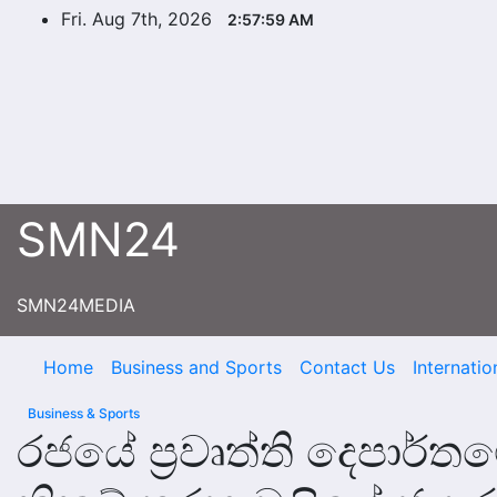
Skip
Fri. Aug 7th, 2026
2:58:00 AM
to
content
SMN24
SMN24MEDIA
Home
Business and Sports
Contact Us
Internatio
Business & Sports
රජයේ ප්‍රවෘත්ති දෙපාර්