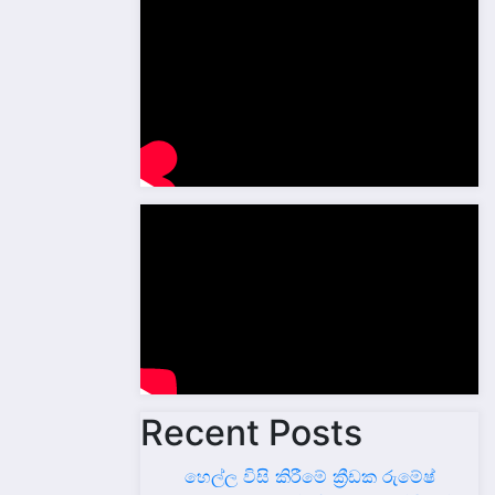
Recent Posts
හෙල්ල විසි කිරීමේ ක්‍රීඩක රුමේෂ්