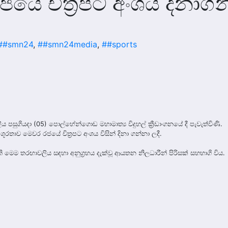
ජයේ චිත්‍රපට අංශය දිනාගන
##smn24
,
##smn24media
,
##sports
ිය පසුගියදා (05) පොල්හේන්ගොඩ මහාමාත්‍ය විදුහල් ක්‍රීඩාංගනයේ දී පැවැත්විණි.
රතාව මෙවර රජයේ චිත්‍රපට අංශය විසින් දිනා ගන්නා ලදී.
ති මෙම තරඟාවලිය සඳහා අනුග්‍රහය දැක්වූ ආයතන නිලධාරීන් පිරිසක් සහභාගි විය.