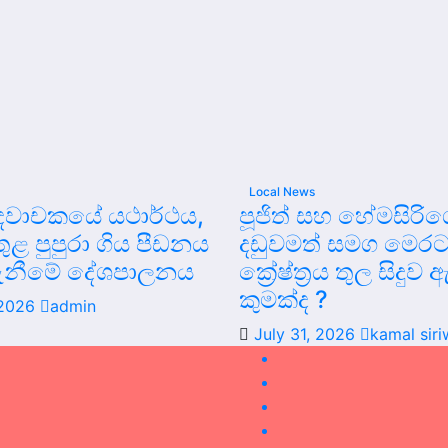
Local News
වාචකයේ යථාර්ථය,
පූජිත් සහ හේමසිර
 තුළ පුපුරා ගිය පීඩනය
දඩුවමත් සමග මෙරට
ැනීමේ දේශපාලනය
ක්‍රේෂ්ත්‍රය තුල සිදු
කුමක්ද ?
 2026
admin
July 31, 2026
kamal sir