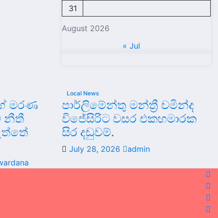
31
August 2026
« Jul
Local News
ිගේ මරණ
පාර්ලිමේන්තු මන්ත්‍රී චමින්ද
 නීතී
විජේසිරිට වසර එකහමාරක
ව ඇත්තේ
සිර දඬුවම්.
July 28, 2026
admin
iwardana