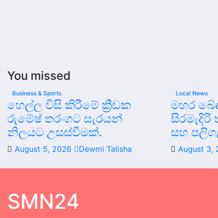
You missed
Business & Sports
Local News
හෙල්ල විසි කිරීමේ ක්‍රීඩක
මහර ඛේද
රුමේෂ් තරංගට සැරයන්
සිරමැදිරි
නිලයට උසස්වීමක්.
සහ පලිග
August 5, 2026
Dewmi Talisha
August 3,
SMN24