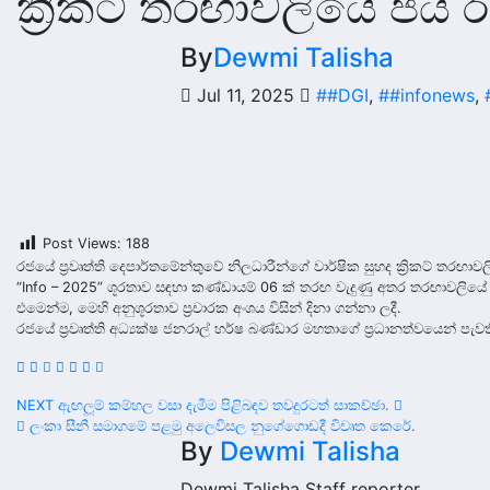
ක්‍රිකට් තරඟාවලියේ ජය ර
By
Dewmi Talisha
Jul 11, 2025
##DGI
,
##infonews
,
Post Views:
188
රජයේ ප්‍රවෘත්ති දෙපාර්තමේන්තුවේ නිලධාරීන්ගේ වාර්ෂික සුහද ක්‍රිකට් තරඟාවල
“Info – 2025” ශූරතාව සඳහා කණ්ඩායම් 06 ක් තරඟ වැදුණු අතර තරඟාවලියේ ශූ
එමෙන්ම, මෙහි අනුශූරතාව ප්‍රචාරක අංශය විසින් දිනා ගන්නා ලදී.
රජයේ ප්‍රවෘත්ති අධ්‍යක්ෂ ජනරාල් හර්ෂ බණ්ඩාර මහතාගේ ප්‍රධානත්වයෙන් පැව
Post
NEXT ඇඟලූම් කම්හල වසා දැමීම පිළිබඳව තවදුරටත් සාකච්ඡා.
ලංකා සීනී සමාගමේ පළමු අලෙවිසල නුගේගොඩදී විවෘත කෙරේ.
navigation
By
Dewmi Talisha
Dewmi Talisha Staff reporter