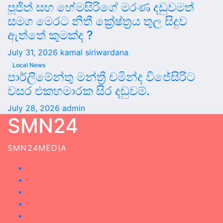
පූජිත් සහ හේමසිරිගේ මරණ දඩුවමත්
සමග මෙරට නීතී ක්‍රේෂ්ත්‍රය තුල සිදුව
ඇත්තේ කුමක්ද ?
July 31, 2026
kamal siriwardana
Local News
පාර්ලිමේන්තු මන්ත්‍රී චමින්ද විජේසිරිට
වසර එකහමාරක සිර දඬුවම්.
July 28, 2026
admin
SMN24
SMN24MEDIA