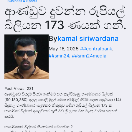
Business & Sports
ආණ්ඩුව දුවන්න රුපියල්
බිලියන 173 ණයක් ගනී.
By
kamal siriwardana
May 16, 2025
##centralbank
,
##smn24
,
##smn24media
Post Views:
231
ආණ්ඩුවේ වියදම් පියවා ගැනීමට සහ කල්පිරුණු භාණ්ඩාගාර බිල්පත්
(90,180,360) අදාල පොලී මුදල් සමඟ නිරවුල් කිරීම සඳහා පසුගියදා (14)
සිදුකල භාණ්ඩාගාර බැදුම්කර නිකුතුව මගින් රුපියල් බිලියන 173 ක
භාණ්ඩාර බිල්පත් අලෙවිකර ඇති බව ශ්‍රී ලංකා මහ බැංකු වාර්තා සඳහන්
කරයි.
භාණ්ඩාගාර බිල්පත් කියන්නේ මොනවාද ?