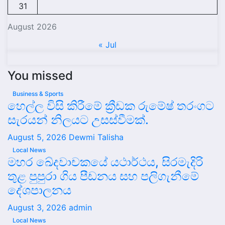
31
August 2026
« Jul
You missed
Business & Sports
හෙල්ල විසි කිරීමේ ක්‍රීඩක රුමේෂ් තරංගට
සැරයන් නිලයට උසස්වීමක්.
August 5, 2026
Dewmi Talisha
Local News
මහර ඛේදවාචකයේ යථාර්ථය, සිරමැදිරි
තුළ පුපුරා ගිය පීඩනය සහ පලිගැනීමේ
දේශපාලනය
August 3, 2026
admin
Local News