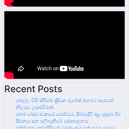
Recent Posts
හෙල්ල විසි කිරීමේ ක්‍රීඩක රුමේෂ් තරංගට සැරයන්
නිලයට උසස්වීමක්.
මහර ඛේදවාචකයේ යථාර්ථය, සිරමැදිරි තුළ පුපුරා ගිය
පීඩනය සහ පලිගැනීමේ දේශපාලනය
පූජිත් සහ හේමසිරිගේ මරණ දඩුවමත් සමග මෙරට