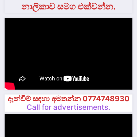
නාලිකාව සමග එක්වන්න.
දැන්වීම් සඳහා අමතන්න 0774748930
Call for advertisements.