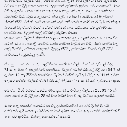
භාණ්ඩාගාර බිල්පත් යනු, රජයේ කෙටිකාලීන ණය ලබා ගැනීමේ ක්‍රමයක්.
වඩාත් පැහැදිලි ලෙස සඳහන් කලහොත් ප්‍රධානම ක්‍රමය. මේ ආකාරයට රජය
විසින් උපරිම වශයෙන් වසරක් දක්වා කාලයක් සඳහා ණය ලබා ගන්නවා.
වසරකට වඩා වැඩි කාලයකට ණය ලබා ගන්නේ භාණ්ඩාගාර බැඳුම්කර
නිකුත් කිරීම මගින්. සාමාන්‍යයෙන් සෑම සතියකම භාණ්ඩාගාර බිල්පත් නිකුත්
කිරීමක් සිදු වනවා එයට හේතුව වන්නේ සෑම සතියකම යම් ප්‍රමාණයක
භාණ්ඩාගාර බිල්පත් කල් පිරීමක්ද සිදුවන නිසායි.
භාණ්ඩාගාර බිල්පත් නිකුත් කර ලබා ගන්නා මුදල් වලින් රජය බොහෝ විට
පරණ ණය හා පොලී ගෙවීම, රාජ්‍ය සේවක වැටුප් ගෙවීම, රාජ්‍ය සංස්ථා වල
පාඩු පියවීම, යටිතල පහසුකම් දියුණු කිරීම, සුබසාධන වියදම් වැනි විවිධ
කාර්යයන් ඉටුකරනු ලබයි.
ඒ අනුව, මෙවර මාස 3 කල්පිරීමේ භාණ්ඩාර බිල්පත් මගින් රුපියල් බිලියන
7.1 ක් ද, මාස 6 කල්පිරීමේ භාණ්ඩාර බිල්පත් මගින් රුපියල් බිලියන 54.7 ක්
ද, මාස 12 කල්පිරීමේ භාණ්ඩාර බිල්පත් මගින් රුපියල් බිලියන 111 ක් ද වන
ලෙසට සමස්ත බිල්පත් මගින් රුපියල් බිලියන 173 ක ණයක් ලබාගෙන ඇත.
මේ වන විටදී රජයේ සමස්ත ණය ප්‍රමාණය රුපියල් බිලියන 28563.45 ක්
නො එසේ නම් ට්‍රිලියන 28 ක් වන බවත් මහ බැංකු වාර්තා සඳහන් කරයි.
කිසිදු පාලනයකින් තොරව හා ඵළදායිතාවයකින් තොරව දිගින් දිගටම
අස්වැසුම ආදී සහන ලබාදීමත් රජයේ අධික ණයබර ඉහල යාමට හේතුවක් වී
ඇති බව ආර්ථික විශ්ලේෂකයන්ගේ මතයයි.