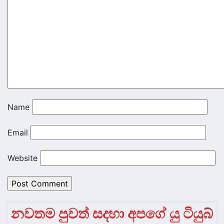
Name
Email
Website
නවතම පුවත් සදහා අපගේ යු ටියුබ්