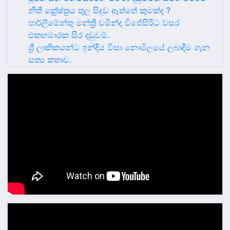
නීතී ක්‍රේෂ්ත්‍රය තුල සිදුව ඇත්තේ කුමක්ද ?
පාර්ලිමේන්තු මන්ත්‍රී චමින්ද විජේසිරිට වසර
එකහමාරක සිර දඬුවම්.
ශ්‍රී ලාකිකයන්ට ඉන්දීය වීසා නොමිලයේ ලබාදීම ගැන
සත්‍ය කතාව.