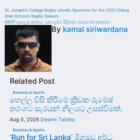
Post
St. Joseph’s College Rugby Unveils Sponsors for the 2025 Dialog
Inter-Schools Rugby Season.
navigation
NEXT ඇඟලූම් කම්හල වසා දැමීම පිළිබඳව තවදුරටත් සාකච්ඡා.
By
kamal siriwardana
Related Post
Business & Sports
හෙල්ල විසි කිරීමේ ක්‍රීඩක රුමේෂ්
තරංගට සැරයන් නිලයට උසස්වීමක්.
Aug 5, 2026
Dewmi Talisha
Business & Sports
‘Run for Sri Lanka’ මීගමුව අර්ධ