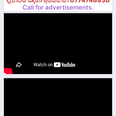
දැන්වීම් සඳහා අමතන්න 0774748930
Call for advertisements.