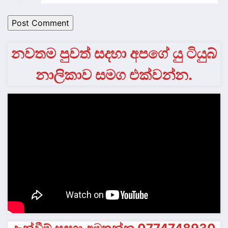
නවතම පුවත් සදහා අපගේ යු ටියුබ්
නාලිකාව සමග එක්වන්න.