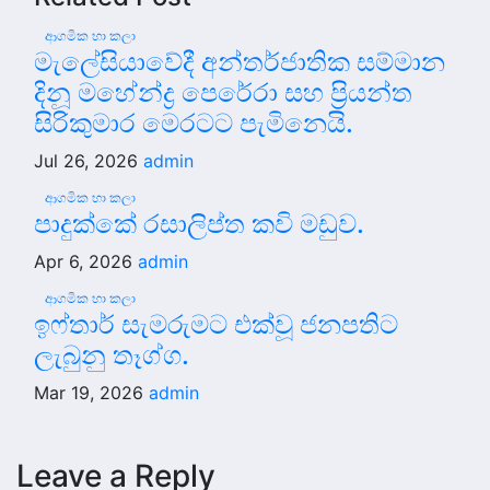
ආගමික හා කලා
මැලේසියාවේදී අන්තර්ජාතික සම්මාන
දිනූ මහේන්ද්‍ර පෙරේරා සහ ප්‍රියන්ත
සිරිකුමාර මෙරටට පැමිනෙයි.
Jul 26, 2026
admin
ආගමික හා කලා
පාදුක්කේ රසාලිප්ත කවි මඩුව.
Apr 6, 2026
admin
ආගමික හා කලා
ඉෆ්තාර් සැමරුමට එක්වූ ජනපතිට
ලැබුනු තෑග්ග.
Mar 19, 2026
admin
Leave a Reply