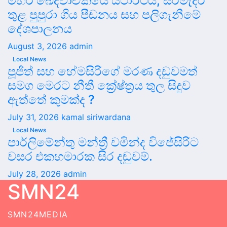
මහර ඛේදවාචකයේ යථාර්ථය, සිරමැදිරි
තුළ පුපුරා ගිය පීඩනය සහ පලිගැනීමේ
දේශපාලනය
August 3, 2026
admin
Local News
පූජිත් සහ හේමසිරිගේ මරණ දඩුවමත්
සමග මෙරට නීතී ක්‍රේෂ්ත්‍රය තුල සිදුව
ඇත්තේ කුමක්ද ?
July 31, 2026
kamal siriwardana
Local News
පාර්ලිමේන්තු මන්ත්‍රී චමින්ද විජේසිරිට
වසර එකහමාරක සිර දඬුවම්.
July 28, 2026
admin
SMN24
SMN24MEDIA