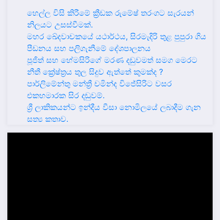
හෙල්ල විසි කිරීමේ ක්‍රීඩක රුමේෂ් තරංගට සැරයන්
නිලයට උසස්වීමක්.
මහර ඛේදවාචකයේ යථාර්ථය, සිරමැදිරි තුළ පුපුරා ගිය
පීඩනය සහ පලිගැනීමේ දේශපාලනය
පූජිත් සහ හේමසිරිගේ මරණ දඩුවමත් සමග මෙරට
නීතී ක්‍රේෂ්ත්‍රය තුල සිදුව ඇත්තේ කුමක්ද ?
පාර්ලිමේන්තු මන්ත්‍රී චමින්ද විජේසිරිට වසර
එකහමාරක සිර දඬුවම්.
ශ්‍රී ලාකිකයන්ට ඉන්දීය වීසා නොමිලයේ ලබාදීම ගැන
සත්‍ය කතාව.