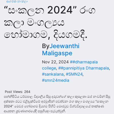
ආගමික හා කලා
“සංකලන 2024” රංග
කලා මංගල්‍යය
හෝමාගම, දියගමදී.
By
Jeewanthi
Maligaspe
Nov 22, 2024
##dharmapala
college
,
##pannipitiya Dharmapala
,
#sankalana
,
#SMN24
,
#smn24media
Post Views:
264
පන්නිපිටිය ධර්මපාල විද්‍යාලීය සිසු දරුවන්ගේ කලා කුසලතා ඔප් නංවමින් සිසු
දක්ෂතා රටට එළිදැක්වීමේ අරමුණින් පවත්වන රංග කලා මංගල්‍යය “සංකලන
2024” මෙවර හෝමාගම දියගම පිහිටි මොරටුව විශ්වවිද්‍යාලයේ තාක්ෂණ
ආයතන ශ්‍රවණාගාරයේදී පසුගියදා පැවැත්වුනි.