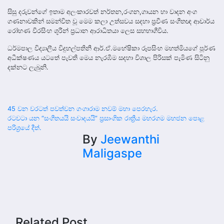
සිසු දරුවන්ගේ ඉතාම අලංකාරවත් නර්තන,රංගන,ගායන හා වාදන අංග
ගණනාවකින් සමන්විත වූ මෙම කලා උත්සවය සදහා ප්‍රවීණ සංගීතඥ ආචාර්ය
රෝහණ වීරසිංහ ශූරීන් ප්‍රධාන ආරාධිතයා ලෙස සහභාගීවිය.
ධර්මපාල විද්‍යාලීය විදුහල්පතිනී ආර්.ඒ.මහේෂිකා රූපසිංහ මහත්මියගේ පූර්ණ
අධීක්ෂණය යටතේ පැවති මෙය නැරඹීම සදහා විශාල පිරිසක් පැමිණ සිටිනු
දක්නට ලැබුනි.
Post
45 වන වරටත් පවත්වන ගංගාරාම නවම් මහා පෙරහැර.
රටවටා යන “සංගීතයයි සංවාදයයි” ප්‍රසාංගික රාත්‍රීය මහරගම මහජන පොළ
navigation
පරිශ්‍රයේ දීත්.
By
Jeewanthi
Maligaspe
Related Post