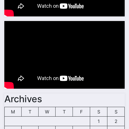
Archives
M
T
W
T
F
S
S
1
2