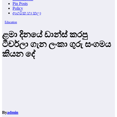
Pin Posts
Policy
ආගමික හා කලා
Education
ළමා දිනයේ ඩාන්ස් කරපු
ටීචර්ලා ගැන ලංකා ගුරු සංගමය
කියන දේ
By
admin