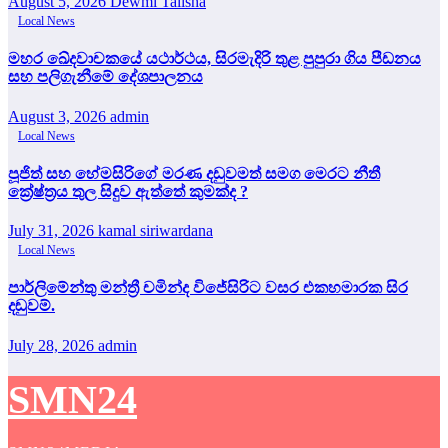
August 5, 2026
Dewmi Talisha
Local News
මහර ඛේදවාචකයේ යථාර්ථය, සිරමැදිරි තුළ පුපුරා ගිය පීඩනය
සහ පලිගැනීමේ දේශපාලනය
August 3, 2026
admin
Local News
පූජිත් සහ හේමසිරිගේ මරණ දඩුවමත් සමග මෙරට නීතී
ක්‍රේෂ්ත්‍රය තුල සිදුව ඇත්තේ කුමක්ද ?
July 31, 2026
kamal siriwardana
Local News
පාර්ලිමේන්තු මන්ත්‍රී චමින්ද විජේසිරිට වසර එකහමාරක සිර
දඬුවම්.
July 28, 2026
admin
SMN24