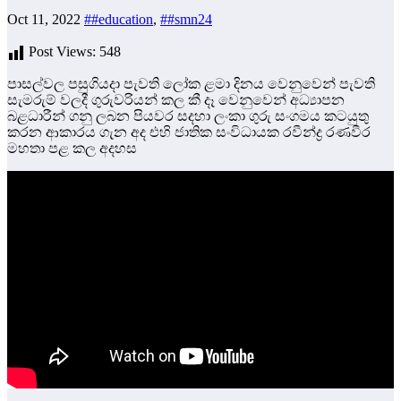
Oct 11, 2022
##education
,
##smn24
Post Views:
548
පාසල්වල පසුගියදා පැවති ලෝක ළමා දිනය වෙනුවෙන් පැවති
සැමරුම් වලදී ගුරුවරියන් කල කී දෑ වෙනුවෙන් අධ්‍යාපන
බළධාරීන් ගනු ලබන පියවර සදහා ලංකා ගුරු සංගමය කටයුතු
කරන ආකාරය ගැන අද එහි ජාතික සංවිධායක රවීන්ද්‍ර රණවීර
මහතා පළ කල අදහස