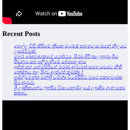
Recent Posts
හෙල්ල විසි කිරීමේ ක්‍රීඩක රුමේෂ් තරංගට සැරයන් නිලයට
උසස්වීමක්.
මහර ඛේදවාචකයේ යථාර්ථය, සිරමැදිරි තුළ පුපුරා ගිය
පීඩනය සහ පලිගැනීමේ දේශපාලනය
පූජිත් සහ හේමසිරිගේ මරණ දඩුවමත් සමග මෙරට නීතී
ක්‍රේෂ්ත්‍රය තුල සිදුව ඇත්තේ කුමක්ද ?
පාර්ලිමේන්තු මන්ත්‍රී චමින්ද විජේසිරිට වසර එකහමාරක
සිර දඬුවම්.
ශ්‍රී ලාකිකයන්ට ඉන්දීය වීසා නොමිලයේ ලබාදීම ගැන සත්‍ය
කතාව.