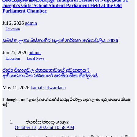
Joseph’s Girls’ School Student Parliament Held at the Old
Parliament Chamber.
Jul 2, 2026
admin
Education
සමස්ත ලංකා බස්නාහිර පළාත් නර්තන තරඟාවලිය -2026
Jun 25, 2026
admin
Education
Local News
රාජ්‍ය විභාගවල රහස්‍යභාවයේ අවසානය ?
අභියාචනාධිකරණයෙන් ඓතිහාසික තීන්දුවක්.
May 11, 2026
kamal siriwardana
2 thoughts on “ළමා දිනයේ ඩාන්ස් කරපු ටීචර්ලා ගැන ලංකා ගුරු සංගමය කියන
දේ”
ජයන්ත මනතුංග
says:
October 13, 2022 at 10:58 AM