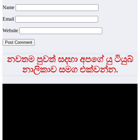
Name
Email
Website
නවතම පුවත් සදහා අපගේ යු ටියුබ්
නාලිකාව සමග එක්වන්න.