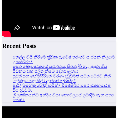
Recent Posts
හෙල්ල විසි කිරීමේ ක්‍රීඩක රුමේෂ් තරංගට සැරයන් නිලයට
උසස්වීමක්.
මහර ඛේදවාචකයේ යථාර්ථය, සිරමැදිරි තුළ පුපුරා ගිය
පීඩනය සහ පලිගැනීමේ දේශපාලනය
පූජිත් සහ හේමසිරිගේ මරණ දඩුවමත් සමග මෙරට නීතී
ක්‍රේෂ්ත්‍රය තුල සිදුව ඇත්තේ කුමක්ද ?
පාර්ලිමේන්තු මන්ත්‍රී චමින්ද විජේසිරිට වසර එකහමාරක
සිර දඬුවම්.
ශ්‍රී ලාකිකයන්ට ඉන්දීය වීසා නොමිලයේ ලබාදීම ගැන සත්‍ය
කතාව.