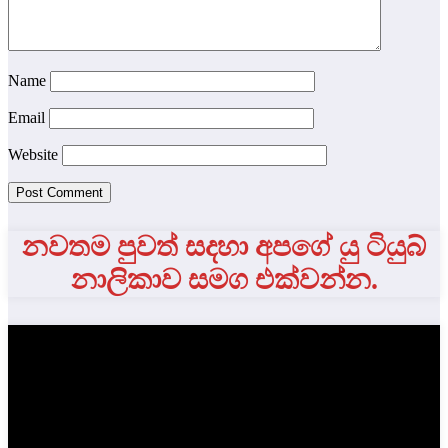
Name
Email
Website
නවතම පුවත් සදහා අපගේ යු ටියුබ්
නාලිකාව සමග එක්වන්න.