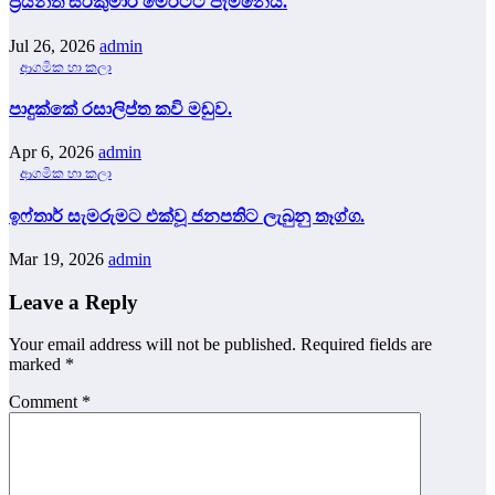
ප්‍රියන්ත සිරිකුමාර මෙරටට පැමිනෙයි.
Jul 26, 2026
admin
ආගමික හා කලා
පාදුක්කේ රසාලිප්ත කවි මඩුව.
Apr 6, 2026
admin
ආගමික හා කලා
ඉෆ්තාර් සැමරුමට එක්වූ ජනපතිට ලැබුනු තෑග්ග.
Mar 19, 2026
admin
Leave a Reply
Your email address will not be published.
Required fields are
marked
*
Comment
*