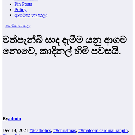
Pin Posts
Policy
ආගමික හා කලා
ආගමික හා කලා
මත්පැන්බී සාද දැමීම යනු ආගම
නොවේ, කාදිනල් හිමි පවසයි.
By
admin
Dec 14, 2021
##catholics
,
##christmas
,
##malcom cardinal ranjith
,