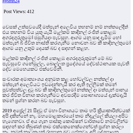
##smn24
Post Views:
412
වෙසක් උත්සවයේදී මත්පැන් අලෙවිය තහනම් නම් නත්තලේදීත්
එය තහනම් විය යුතු යැයි මැල්කම් කාදිනල් රංජිත් කොළඹ
අගරදගුරුතුමෝ පසුගියදා පැවසූහ. ආගම යනු සාද දැමීම හෝ
මත්පැන් බී ජීවිත නාස්ති කරගැනීම නොවන බව කී කාදිනල්තුමෝ
ආගම යනු උතුම් දෙයක් බව ද සඳහන් කළහ.
මැල්කම් කාදිනල් රංජිත් කොළඹ අගරදගුරුතුමන් මේ බව
පැවසුවේ ගනේමුල්ල, බොල්ලත ප්‍රදේශයේ දේවස්ථානයක පැවති
දේව මෙහෙයකට එක්වෙමිනි.
සංචාරක අමාත්‍යාංශය අනුමත කළ හෝටල්වල නත්තල් දා
මත්පැන් අලෙවියට ඉඩදෙන්නැයි කර ඇති ඉල්ලීමක් තමන්
පුවත්පත්වල දුටු බව කී කාදිනල්තුමෝ නත්තල් දා මත්පැන් පානය
කර ජීවිත විනාශ කරගැනීමට අවසරදීම සෞභාග්‍යයේ දැක්මදැයි
තමන් ප්‍රශ්න කරන බව පැවසූහ.
2019 අප්‍රේල් 21 සිදුවූ ඒ මහා විනාශයට තාම හරි ක්‍රියාකාරීත්වයක්
අපි දකින්නේ නෑ. මහමොළකාරයෝ තාම නිදැල්ලේ කියලා අපිට
හැගෙනවා. ඒ අය ගැන පාස්කු කොමිෂන් වාර්තාවේ නම්වලින්ම
සඳහන් කර තිබුණත් තාම එක්කෙනෙක්ගෙන්වත් ප්‍රශ්න කරලා
නෑ. නමුත් නාටකයක් රඟපාන බව පේනවා. අපි දේශපාලන