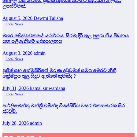
හෙල්ල විසි කිරීමේ ක්‍රීඩක රුමේෂ් තරංගට සැරයන් නිලයට
උසස්වීමක්.
August 5, 2026
Dewmi Talisha
Local News
මහර ඛේදවාචකයේ යථාර්ථය, සිරමැදිරි තුළ පුපුරා ගිය පීඩනය
සහ පලිගැනීමේ දේශපාලනය
August 3, 2026
admin
Local News
පූජිත් සහ හේමසිරිගේ මරණ දඩුවමත් සමග මෙරට නීතී
ක්‍රේෂ්ත්‍රය තුල සිදුව ඇත්තේ කුමක්ද ?
July 31, 2026
kamal siriwardana
Local News
පාර්ලිමේන්තු මන්ත්‍රී චමින්ද විජේසිරිට වසර එකහමාරක සිර
දඬුවම්.
July 28, 2026
admin