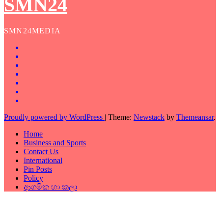
SMN24
SMN24MEDIA
Proudly powered by WordPress
|
Theme:
Newstack
by
Themeansar
.
Home
Business and Sports
Contact Us
International
Pin Posts
Policy
ආගමික හා කලා