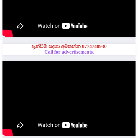
දැන්වීම් සඳහා අමතන්න 0774748930
Call for advertisements.