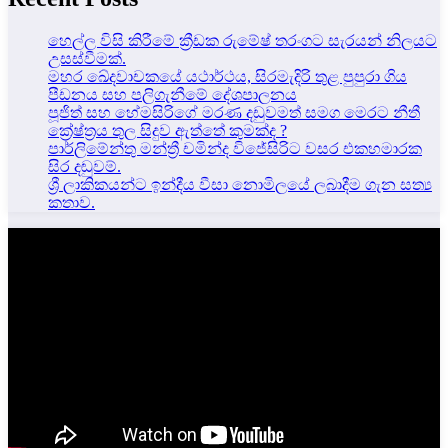
හෙල්ල විසි කිරීමේ ක්‍රීඩක රුමේෂ් තරංගට සැරයන් නිලයට
උසස්වීමක්.
මහර ඛේදවාචකයේ යථාර්ථය, සිරමැදිරි තුළ පුපුරා ගිය
පීඩනය සහ පලිගැනීමේ දේශපාලනය
පූජිත් සහ හේමසිරිගේ මරණ දඩුවමත් සමග මෙරට නීතී
ක්‍රේෂ්ත්‍රය තුල සිදුව ඇත්තේ කුමක්ද ?
පාර්ලිමේන්තු මන්ත්‍රී චමින්ද විජේසිරිට වසර එකහමාරක
සිර දඬුවම්.
ශ්‍රී ලාකිකයන්ට ඉන්දීය වීසා නොමිලයේ ලබාදීම ගැන සත්‍ය
කතාව.