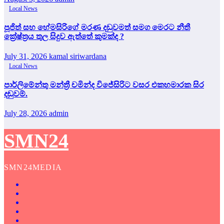
Local News
පූජිත් සහ හේමසිරිගේ මරණ දඩුවමත් සමග මෙරට නීතී
ක්‍රේෂ්ත්‍රය තුල සිදුව ඇත්තේ කුමක්ද ?
July 31, 2026
kamal siriwardana
Local News
පාර්ලිමේන්තු මන්ත්‍රී චමින්ද විජේසිරිට වසර එකහමාරක සිර
දඬුවම්.
July 28, 2026
admin
SMN24
SMN24MEDIA