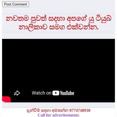
නවතම පුවත් සදහා අපගේ යු ටියුබ්
නාලිකාව සමග එක්වන්න.
දැන්වීම් සඳහා අමතන්න 0774748930
Call for advertisements.