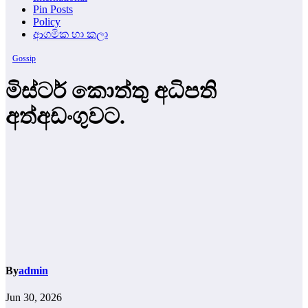
Pin Posts
Policy
ආගමික හා කලා
Gossip
මිස්ටර් කොත්තු අධිපති
අත්අඩංගුවට.
By
admin
Jun 30, 2026