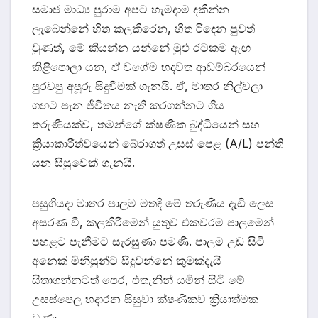
සමාජ මාධ්‍ය පුරාම අපට හැමදාම දකින්න
ලැබෙන්නේ හිත කලකිරෙන, හිත රිදෙන පුවත්
වුණත්, මේ කියන්න යන්නේ මුළු රටකම ඇඟ
කිළිපොලා යන, ඒ වගේම හදවත ආඩම්බරයෙන්
පුරවපු අපූරු සිදුවීමක් ගැනයි. ඒ, මාතර නිල්වලා
ගඟට පැන ජීවිතය නැති කරගන්නට ගිය
තරුණියක්ව, තමන්ගේ ක්ෂණික බුද්ධියෙන් සහ
ක්‍රියාකාරීත්වයෙන් බේරාගත් උසස් පෙළ (A/L) පන්ති
යන සිසුවෙක් ගැනයි.
පසුගියදා මාතර පාලම මතදී මේ තරුණිය දැඩි ලෙස
අසරණ වී, කලකිරීමෙන් යුතුව එකවරම පාලමෙන්
පහළට පැනීමට සැරසුණා පමණි. පාලම උඩ සිටි
අනෙක් මිනිසුන්ට සිදුවන්නේ කුමක්දැයි
සිතාගන්නටත් පෙර, එතැනින් යමින් සිටි මේ
උසස්පෙල හදාරන සිසුවා ක්ෂණිකව ක්‍රියාත්මක