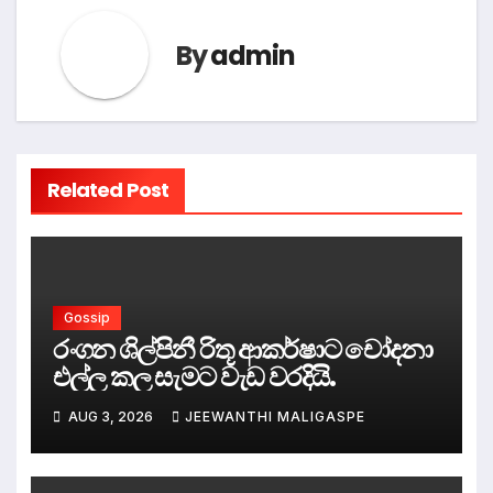
By
admin
Related Post
Gossip
රංගන ශිල්පිනී රිතූ ආකර්ෂාට චෝදනා
එල්ල කල සැමට වැඩ වරදියි.
AUG 3, 2026
JEEWANTHI MALIGASPE