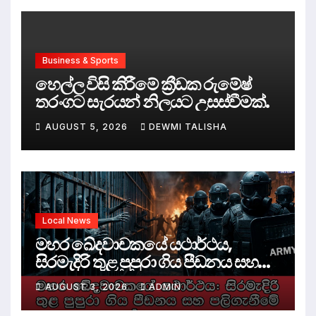
Business & Sports
හෙල්ල විසි කිරීමේ ක්‍රීඩක රුමේෂ්
තරංගට සැරයන් නිලයට උසස්වීමක්.
AUGUST 5, 2026
DEWMI TALISHA
Local News
මහර ඛේදවාචකයේ යථාර්ථය,
සිරමැදිරි තුළ පුපුරා ගිය පීඩනය සහ
පලිගැනීමේ දේශපාලනය
AUGUST 3, 2026
ADMIN