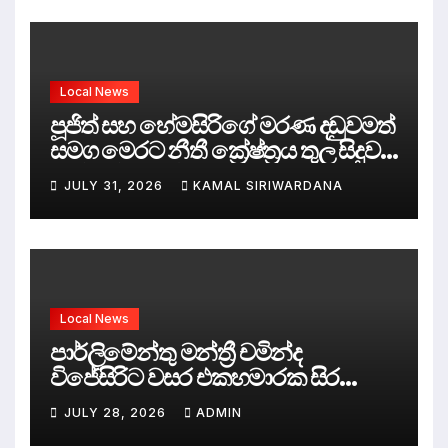
Local News
පූජිත් සහ හේමසිරිගේ මරණ දඩුවමත්
සමග මෙරට නීතී ක්‍රේෂ්ත්‍රය තුල සිදුව
ඇත්තේ කුමක්ද ?
JULY 31, 2026
KAMAL SIRIWARDANA
Local News
පාර්ලිමේන්තු මන්ත්‍රී චමින්ද
විජේසිරිට වසර එකහමාරක සිර
දඬුවම්.
JULY 28, 2026
ADMIN