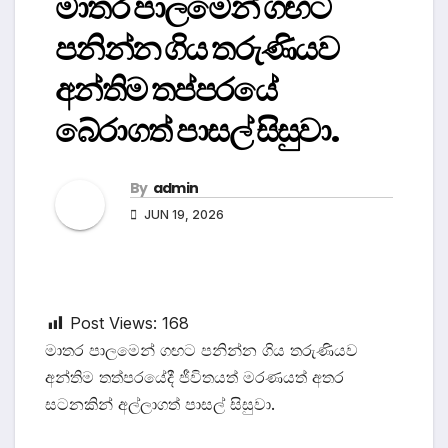
මාතර පාලමෙන් ගඟට
පනින්න ගිය තරුණියව
අන්තිම තප්පරයේ
බේරාගත් පාසල් සිසුවා.
By
admin
JUN 19, 2026
Post Views:
168
මාතර පාලමෙන් ගඟට පනින්න ගිය තරුණියව
අන්තිම තත්පරයේදී ජීවිතයත් මරණයත් අතර
සටනකින් අල්ලාගත් පාසල් සිසුවා.