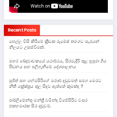
Recent Posts
හෙල්ල විසි කිරීමේ ක්‍රීඩක රුමේෂ් තරංගට සැරයන්
නිලයට උසස්වීමක්.
මහර ඛේදවාචකයේ යථාර්ථය, සිරමැදිරි තුළ පුපුරා ගිය
පීඩනය සහ පලිගැනීමේ දේශපාලනය
පූජිත් සහ හේමසිරිගේ මරණ දඩුවමත් සමග මෙරට
නීතී ක්‍රේෂ්ත්‍රය තුල සිදුව ඇත්තේ කුමක්ද ?
පාර්ලිමේන්තු මන්ත්‍රී චමින්ද විජේසිරිට වසර
එකහමාරක සිර දඬුවම්.