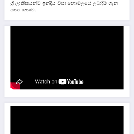
ශ්‍රී ලාකිකයන්ට ඉන්දීය වීසා නොමිලයේ ලබාදීම ගැන
සත්‍ය කතාව.