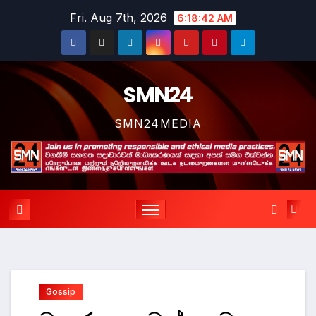
Skip
Fri. Aug 7th, 2026
6:18:43 AM
to
content
SMN24
SMN24MEDIA
Gossip