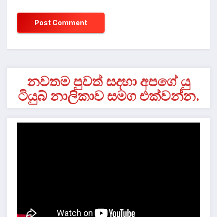
නවතම පුවත් සදහා අපගේ යු
ටියුබ් නාලිකාව සමග එක්වන්න.