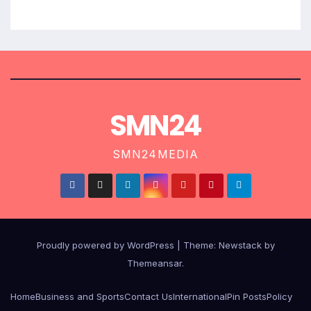
SMN24
SMN24MEDIA
Proudly powered by WordPress
|
Theme:
Newstack
by
Themeansar
.
Home
Business and Sports
Contact Us
International
Pin Posts
Policy