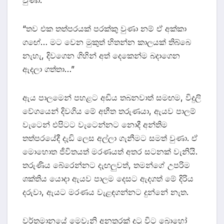
වුණා.
“තව එක තත්පරයක් පරක්කු වුණා නම් ඒ අක්කා
ගඟේ… මට වෙන මුකුත් හිතන්න කාලයක් තිබ්බෙ
නැහැ, දිවගෙන ගිහින් අත් දෙකෙන්ම බදාගෙන
ඇදලා ගත්තා…”
ඇය පාලමෙන් පහළට අඩිය තබනවාත් සමඟම, විදුලි
වේගයෙන් දිවගිය මේ අභීත තරුණයා, ඇයව පාලම්
වැටෙන් එපිටට වැටෙන්නට නොදී අන්තිම
තත්පරයේදී දැඩි ලෙස අල්ලා ගැනීමට සමත් වුණා. ඒ
මොහොත ජීවිතයත් මරණයත් අතර සටනක් වැනියි.
තරුණිය බේරෙන්නට දැඟලුවත්, තමන්ගේ උපරිම
ශක්තිය යොදා ඇයව පාලම දෙසට ඇදගත් මේ දිරිය
දරුවා, ඇයට මරණය වැළඳගන්නට දුන්නේ නැත.
වර්තමානයේ මෙවැනි අනතුරක් දුටු විට බොහෝ