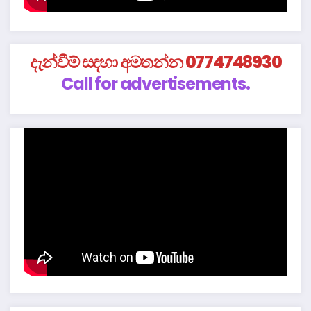
දැන්වීම් සඳහා අමතන්න 0774748930
Call for advertisements.