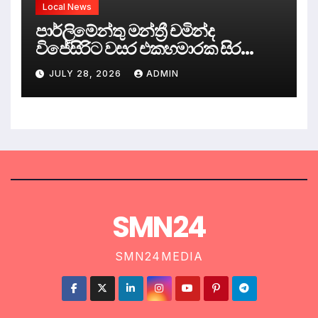
Local News
පාර්ලිමේන්තු මන්ත්‍රී චමින්ද
විජේසිරිට වසර එකහමාරක සිර
දඬුවම්.
JULY 28, 2026
ADMIN
SMN24
SMN24MEDIA