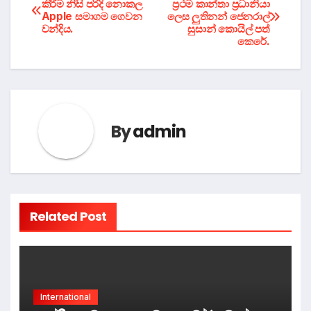
කිරීම නිසි පරිදි නොකල
ප්‍රථම කාන්තා ප්‍රධානියා
Apple සමාගම ගෙවන
ලෙස ලුතිනන් ජෙනරාල්
navigation
වන්දිය.
සුසාන් කොයිල් පත්
කෙරේ.
By
admin
Related Post
International