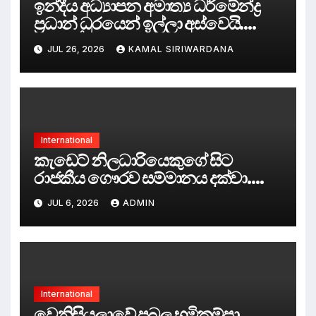
ඉන්දීය අධ්‍යාපන අමාත්‍ය ධර්මේන්ද්‍ර
ප්‍රධාන් ධුරයෙන් ඉල්ලා අස්වෙයි.
දිල්ලිය කැළඹූ “කැරපොත්තන්ගේ
JUL 26, 2026
KAMAL SIRIWARDANA
ශිෂ්‍ය අරගලය” ජයග්‍රහණය කරයි.
International
කැඩෙට් නිලධාරියෙකුගේ සිට
රාජකීය ගෞරව සම්මානය දක්වා.
සවීන් ගුණරත්න ශාන්ත ජෝන් නයිට්
JUL 6, 2026
ADMIN
පටිපාටියෙහි ‘සාමාජික’ පදවියෙන්
පිදුම් ලබයි.
International
වෙනිසියුලාවේ ප්‍රබල භූමිකම්පා