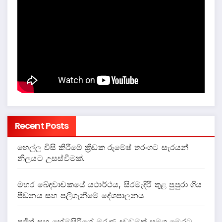
Recent Posts
හෙල්ල විසි කිරීමේ ක්‍රීඩක රුමේෂ් තරංගට සැරයන්
නිලයට උසස්වීමක්.
මහර ඛේදවාචකයේ යථාර්ථය, සිරමැදිරි තුළ පුපුරා ගිය
පීඩනය සහ පලිගැනීමේ දේශපාලනය
පූජිත් සහ හේමසිරිගේ මරණ දඩුවමත් සමග මෙරට