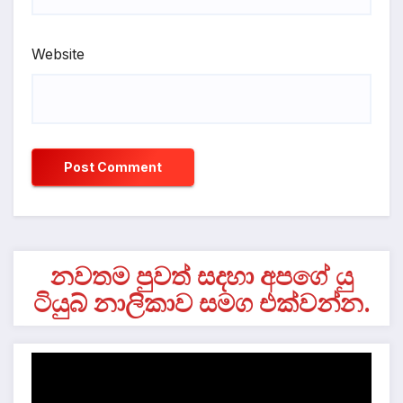
Website
නවතම පුවත් සදහා අපගේ යු
ටියුබ් නාලිකාව සමග එක්වන්න.