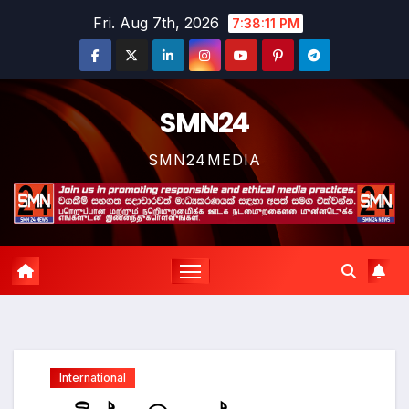
Skip
Fri. Aug 7th, 2026
7:38:12 PM
to
content
SMN24
SMN24MEDIA
International