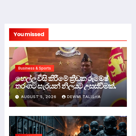
You missed
Business & Sports
හෙල්ල විසි කිරීමේ ක්‍රීඩක රුමේෂ්
තරංගට සැරයන් නිලයට උසස්වීමක්.
AUGUST 5, 2026
DEWMI TALISHA