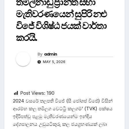
තමිල්නාඩු ප්‍රාන්ත සභා
මැතිවරණයෙන් සුපිරි නළු
විජේ විශිෂ්ඨ ජ‍යක් වාර්තා
කරයි.
By
admin
MAY 5, 2026
Post Views:
190
2024 වසරේ තලපති විජේ (සී ජෝශප් විජේ) විසින්
ආරම්භ කල තමිලග වෙට්ට්‍රි කලගම්’ (TVK) පක්ෂය
ඉදිරිපත්වූ පළමු මැතිවරණයෙන්ම ඉන්දීය
දේශපාලනය උඩුයටිකුරු කල ජයග්‍රහණයක් ලබා