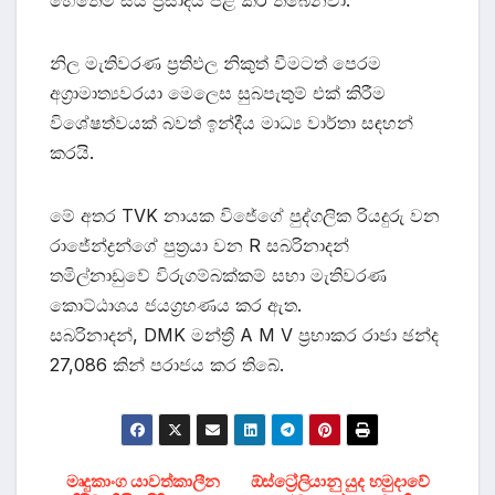
හෙතෙම සිය ප්‍රසාදය පළ කර තිබෙනවා.
නිල මැතිවරණ ප්‍රතිඵල නිකුත් වීමටත් පෙරම
අග්‍රාමාත්‍යවරයා මෙලෙස සුබපැතුම් එක් කිරීම
විශේෂත්වයක් බවත් ඉන්දීය මාධ්‍ය වාර්තා සඳහන්
කරයි.
මේ අතර TVK නායක විජේගේ පුද්ගලික රියදුරු වන
රාජේන්ද්‍රන්ගේ පුත්‍රයා වන R සබරිනාදන්
තමිල්නාඩුවේ විරුගම්බක්කම් සභා මැතිවරණ
කොට්ඨාශය ජයග්‍රහණය කර ඇත.
සබරිනාදන්, DMK මන්ත්‍රී A M V ප්‍රභාකර රාජා ඡන්ද
27,086 කින් පරාජය කර තිබේ.
Post
මෘදුකාංග යාවත්කාලීන
ඕස්ට්‍රේලියානු යුද හමුදාවේ