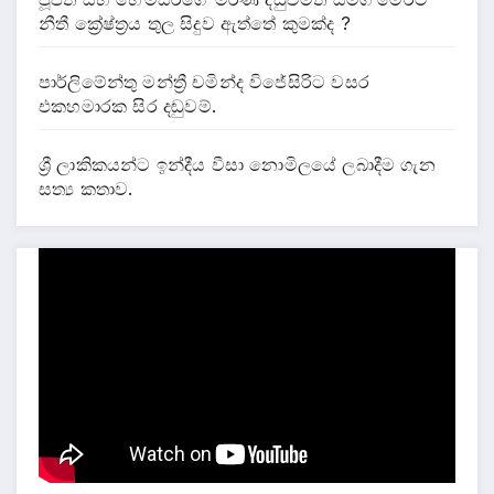
නීතී ක්‍රේෂ්ත්‍රය තුල සිදුව ඇත්තේ කුමක්ද ?
පාර්ලිමේන්තු මන්ත්‍රී චමින්ද විජේසිරිට වසර
එකහමාරක සිර දඬුවම්.
ශ්‍රී ලාකිකයන්ට ඉන්දීය වීසා නොමිලයේ ලබාදීම ගැන
සත්‍ය කතාව.