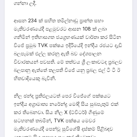
ගන්නා ලදී.
ආසන 234 ක් සහිත තමිල්නාඩු ප්‍රාන්ත සභා
මැතිවරණයේදී පළමුවරට ආසන 108 ක් ලබා
ගනිමින් ඉතිහාසගත ජයග්‍රහණයක් වාර්තා කර සිටින
විජේ ප්‍රමුඛ TVK පක්ෂය ඉදිරියේදි ඉන්දීය රජයට දැඩි
බලපෑමක් එල්ල කරනු ඇති බව දේශපාලන
විචාරකයන් පවසති. මේ තත්වය ශ්‍රී ලංකාවටද ප්‍රබලව
බලපානු ඇත්තේ තලපති විජේ යනු ප්‍රබල එල් ටී ටී ඊ
හිතවාදියෙකු බැවිනි.
නිල ඡන්ද ප්‍රතිඵලයටත් පෙර විජේගේ පක්ෂයට
ඉන්දීය අග්‍රාමාත්‍ය නරේන්ද්‍ර මෝදි සිය සුබපැතුම් එක්
කර තිබෙනවා. සිය නිල X (ට්විටර්) ගිණුමේ
සටහනක් තබමින්, TVK පක්ෂය මෙවර
මැතිවරණයේදී පෙන්වූ සුවිශේෂී දස්කම් පිළිබඳව