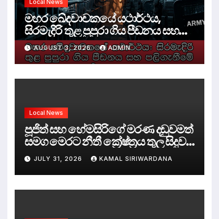
Local News
මහර ඛේදවාචකයේ යථාර්ථය,
සිරමැදිරි තුළ පුපුරා ගිය පීඩනය සහ
පලිගැනීමේ දේශපාලනය
AUGUST 3, 2026
ADMIN
Local News
පූජිත් සහ හේමසිරිගේ මරණ දඩුවමත්
සමග මෙරට නීතී ක්‍රේෂ්ත්‍රය තුල සිදුව
ඇත්තේ කුමක්ද ?
JULY 31, 2026
KAMAL SIRIWARDANA