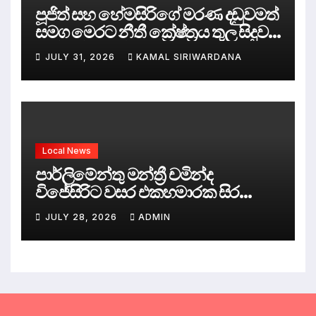
පූජිත් සහ හේමසිරිගේ මරණ දඩුවමත්
සමග මෙරට නීතී ක්‍රේෂ්ත්‍රය තුල සිදුව
ඇත්තේ කුමක්ද ?
JULY 31, 2026
KAMAL SIRIWARDANA
Local News
පාර්ලිමේන්තු මන්ත්‍රී චමින්ද
විජේසිරිට වසර එකහමාරක සිර
දඬුවම්.
JULY 28, 2026
ADMIN