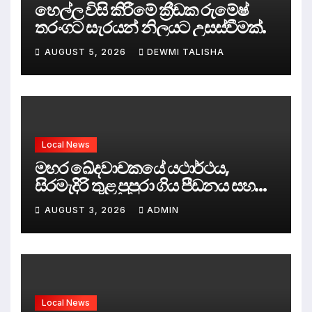
හෙල්ල විසි කිරීමේ ක්‍රීඩක රුමේෂ්
තරංගට සැරයන් නිලයට උසස්වීමක්.
AUGUST 5, 2026
DEWMI TALISHA
Local News
මහර ඛේදවාචකයේ යථාර්ථය,
සිරමැදිරි තුළ පුපුරා ගිය පීඩනය සහ
පලිගැනීමේ දේශපාලනය
AUGUST 3, 2026
ADMIN
Local News