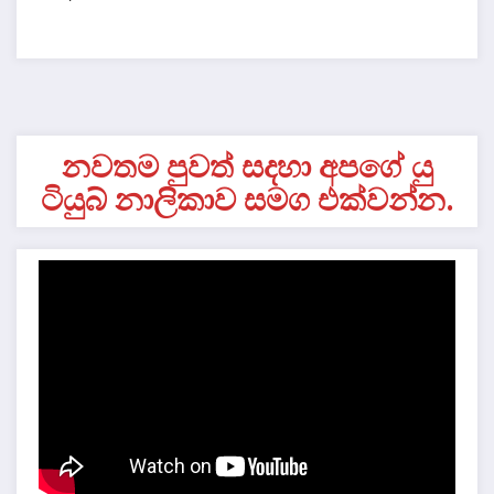
නවතම පුවත් සදහා අපගේ යු
ටියුබ් නාලිකාව සමග එක්වන්න.