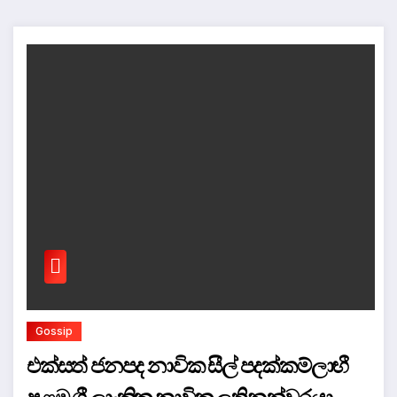
Gossip
එක්සත් ජනපද නාවික සීල් පදක්කම්ලාභී