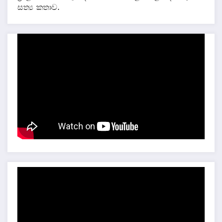
සත්‍ය කතාව.