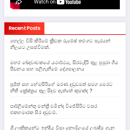
Recent Posts
හෙල්ල විසි කිරීමේ ක්‍රීඩක රුමේෂ් තරංගට සැරයන්
නිලයට උසස්වීමක්.
මහර ඛේදවාචකයේ යථාර්ථය, සිරමැදිරි තුළ පුපුරා ගිය
පීඩනය සහ පලිගැනීමේ දේශපාලනය
පූජිත් සහ හේමසිරිගේ මරණ දඩුවමත් සමග මෙරට
නීතී ක්‍රේෂ්ත්‍රය තුල සිදුව ඇත්තේ කුමක්ද ?
පාර්ලිමේන්තු මන්ත්‍රී චමින්ද විජේසිරිට වසර
එකහමාරක සිර දඬුවම්.
ශ්‍රී ලාකිකයන්ට ඉන්දීය වීසා නොමිලයේ ලබාදීම ගැන