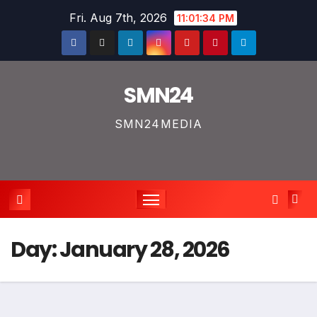
Skip
Fri. Aug 7th, 2026
11:01:35 PM
to
content
SMN24
SMN24MEDIA
Day:
January 28, 2026