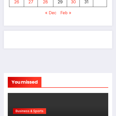
26
27
28
29
30
31
« Dec
Feb »
You missed
Business & Sports