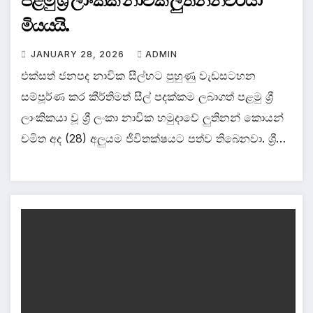
පළමු ශ්‍රී ලාංකික නාවික ලුතිනන්වරයා
මියයයි.
JANUARY 28, 2026
ADMIN
එක්සත් ජනපද නාවික සීල්භට පුහුණු වැඩසටහන
සම්පූර්ණ කර කීර්තිමත් සීල් පදක්කම ලබාගත් පළමු ශ්‍රී
ලාංකිකයා වූ ශ්‍රී ලංකා නාවික හමුදාවේ ලුතිනන් කොයන්
චමිත අද (28) අලුයම ජීවිතක්ෂයට පත්ව තිබෙනවා. ශ්‍රී…