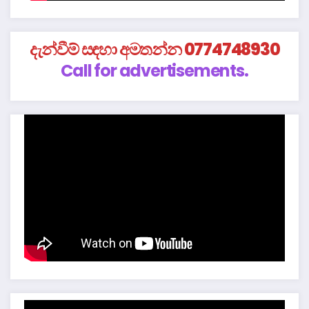
දැන්වීම් සඳහා අමතන්න 0774748930
Call for advertisements.