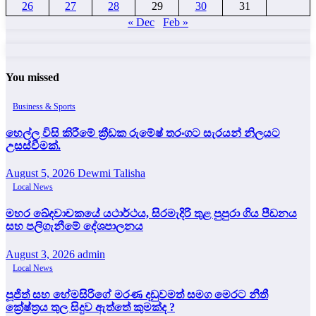
26
27
28
29
30
31
« Dec
Feb »
You missed
Business & Sports
හෙල්ල විසි කිරීමේ ක්‍රීඩක රුමේෂ් තරංගට සැරයන් නිලයට
උසස්වීමක්.
August 5, 2026
Dewmi Talisha
Local News
මහර ඛේදවාචකයේ යථාර්ථය, සිරමැදිරි තුළ පුපුරා ගිය පීඩනය
සහ පලිගැනීමේ දේශපාලනය
August 3, 2026
admin
Local News
පූජිත් සහ හේමසිරිගේ මරණ දඩුවමත් සමග මෙරට නීතී
ක්‍රේෂ්ත්‍රය තුල සිදුව ඇත්තේ කුමක්ද ?