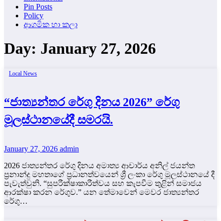
Pin Posts
Policy
ආගමික හා කලා
Day:
January 27, 2026
Local News
“ජාත්‍යන්තර රේගු දිනය 2026” රේගු
මූලස්ථානයේදී සමරයි.
January 27, 2026
admin
2026 ජාත්‍යන්තර රේගු දිනය අමාත්‍ය ආචාර්ය අනිල් ජයන්ත
ප්‍රනාන්දු මහතාගේ ප්‍රධානත්වයෙන් ශ්‍රී ලංකා රේගු මූලස්ථානයේ දී
පැවැත්වුනි. “සුපරීක්ෂාකාරීත්වය සහ කැපවීම තුළින් සමාජය
ආරක්ෂා කරන රේගුව.” යන තේමාවෙන් මෙවර ජාත්‍යන්තර
රේගු…