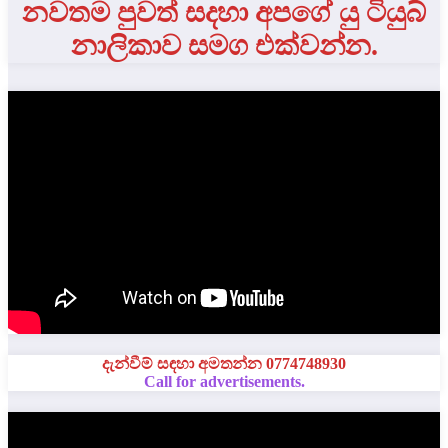
නවතම පුවත් සදහා අපගේ යු ටියුබ්
නාලිකාව සමග එක්වන්න.
දැන්වීම් සඳහා අමතන්න 0774748930
Call for advertisements.