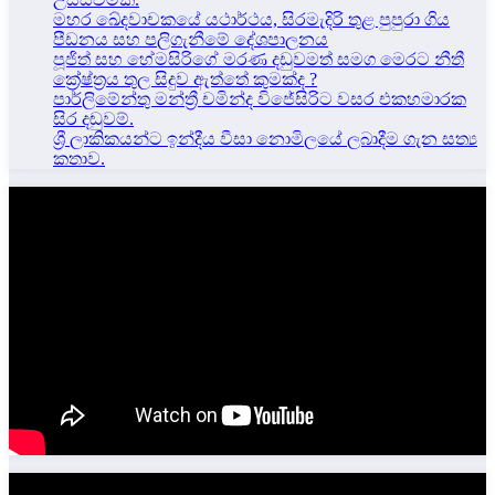
මහර ඛේදවාචකයේ යථාර්ථය, සිරමැදිරි තුළ පුපුරා ගිය
පීඩනය සහ පලිගැනීමේ දේශපාලනය
පූජිත් සහ හේමසිරිගේ මරණ දඩුවමත් සමග මෙරට නීතී
ක්‍රේෂ්ත්‍රය තුල සිදුව ඇත්තේ කුමක්ද ?
පාර්ලිමේන්තු මන්ත්‍රී චමින්ද විජේසිරිට වසර එකහමාරක
සිර දඬුවම්.
ශ්‍රී ලාකිකයන්ට ඉන්දීය වීසා නොමිලයේ ලබාදීම ගැන සත්‍ය
කතාව.