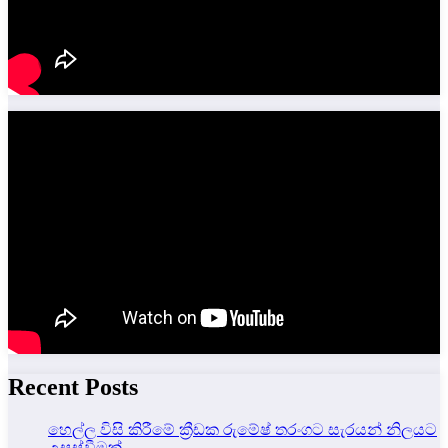
Recent Posts
හෙල්ල විසි කිරීමේ ක්‍රීඩක රුමේෂ් තරංගට සැරයන් නිලයට
උසස්වීමක්.