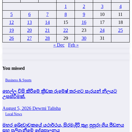
1
2
3
4
5
6
7
8
9
10
11
12
13
14
15
16
17
18
19
20
21
22
23
24
25
26
27
28
29
30
31
« Dec
Feb »
You missed
Business & Sports
හෙල්ල විසි කිරීමේ ක්‍රීඩක රුමේෂ් තරංගට සැරයන් නිලයට
උසස්වීමක්.
August 5, 2026
Dewmi Talisha
Local News
මහර ඛේදවාචකයේ යථාර්ථය, සිරමැදිරි තුළ පුපුරා ගිය පීඩනය
සහ පලිගැනීමේ දේශපාලනය