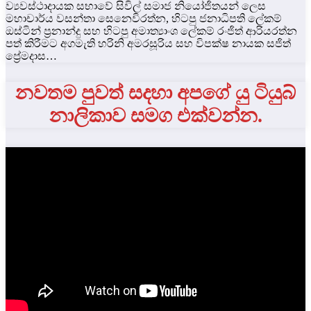
ව්‍යවස්ථාදායක සභාවේ සිවිල් සමාජ නියෝජිතයන් ලෙස
මහාචාර්ය වසන්තා සෙනෙවිරත්න, හිටපු ජනාධිපති ලේකම්
ඔස්ටින් ප්‍රනාන්දු සහ හිටපු අමාත්‍යාංශ ලේකම් රංජිත් ආරියරත්න
පත් කිරීමට අගමැති හරිනි අමරසූරිය සහ විපක්ෂ නායක සජිත්
ප්‍රේමදාස…
නවතම පුවත් සදහා අපගේ යු ටියුබ්
නාලිකාව සමග එක්වන්න.