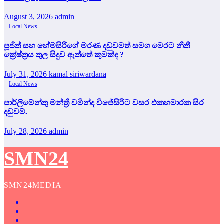
August 3, 2026
admin
Local News
පූජිත් සහ හේමසිරිගේ මරණ දඩුවමත් සමග මෙරට නීතී
ක්‍රේෂ්ත්‍රය තුල සිදුව ඇත්තේ කුමක්ද ?
July 31, 2026
kamal siriwardana
Local News
පාර්ලිමේන්තු මන්ත්‍රී චමින්ද විජේසිරිට වසර එකහමාරක සිර
දඬුවම්.
July 28, 2026
admin
SMN24
SMN24MEDIA