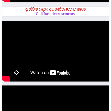
දැන්වීම් සඳහා අමතන්න 0774748930
Call for advertisements.