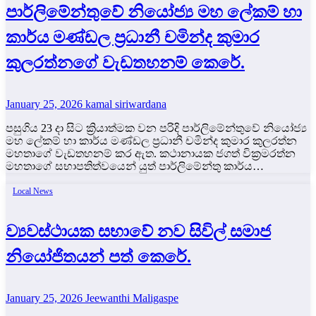
පාර්ලිමේන්තුවේ නියෝජ්‍ය මහ ලේකම් හා
කාර්ය මණ්ඩල ප්‍රධානී චමින්ද කුමාර
කුලරත්නගේ වැඩතහනම් කෙරේ.
January 25, 2026
kamal siriwardana
පසුගිය 23 දා සිට ක්‍රියාත්මක වන පරිදි පාර්ලිමේන්තුවේ නියෝජ්‍ය
මහ ලේකම් හා කාර්ය මණ්ඩල ප්‍රධානී චමින්ද කුමාර කුලරත්න
මහතාගේ වැඩතහනම් කර ඇත. කථානායක ජගත් වික්‍රමරත්න
මහතාගේ සභාපතිත්වයෙන් යුත් පාර්ලිමේන්තු කාර්ය…
Local News
ව්‍යවස්ථායක සභාවේ නව සිවිල් සමාජ
නියෝජිතයන් පත් කෙරේ.
January 25, 2026
Jeewanthi Maligaspe