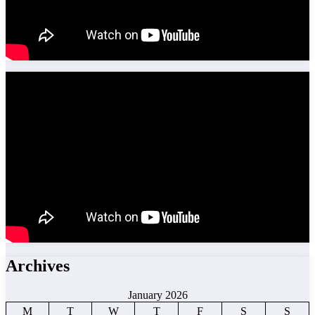
Archives
January 2026
M
T
W
T
F
S
S