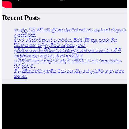
Recent Posts
හෙල්ල විසි කිරීමේ ක්‍රීඩක රුමේෂ් තරංගට සැරයන් නිලයට
උසස්වීමක්.
මහර ඛේදවාචකයේ යථාර්ථය, සිරමැදිරි තුළ පුපුරා ගිය
පීඩනය සහ පලිගැනීමේ දේශපාලනය
පූජිත් සහ හේමසිරිගේ මරණ දඩුවමත් සමග මෙරට නීතී
ක්‍රේෂ්ත්‍රය තුල සිදුව ඇත්තේ කුමක්ද ?
පාර්ලිමේන්තු මන්ත්‍රී චමින්ද විජේසිරිට වසර එකහමාරක
සිර දඬුවම්.
ශ්‍රී ලාකිකයන්ට ඉන්දීය වීසා නොමිලයේ ලබාදීම ගැන සත්‍ය
කතාව.