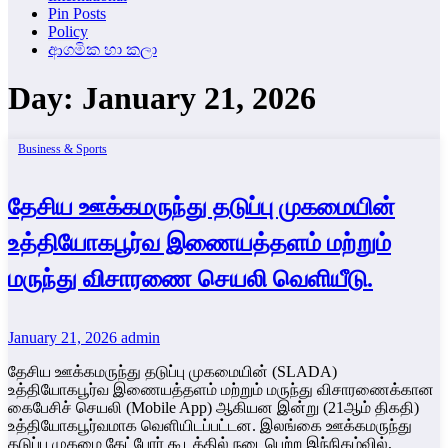
Pin Posts
Policy
ආගමික හා කලා
Day:
January 21, 2026
Business & Sports
தேசிய ஊக்கமருந்து தடுப்பு முகமையின்
உத்தியோகபூர்வ இணையத்தளம் மற்றும்
மருந்து விசாரணை செயலி வெளியீடு.
January 21, 2026
admin
தேசிய ஊக்கமருந்து தடுப்பு முகமையின் (SLADA)
உத்தியோகபூர்வ இணையத்தளம் மற்றும் மருந்து விசாரணைக்கான
கைபேசிச் செயலி (Mobile App) ஆகியன இன்று (21ஆம் திகதி)
உத்தியோகபூர்வமாக வெளியிடப்பட்டன. இலங்கை ஊக்கமருந்து
தடுப்பு முகமை கேட்போர் கூடத்தில் நடைபெற்ற இந்நிகழ்வில்,