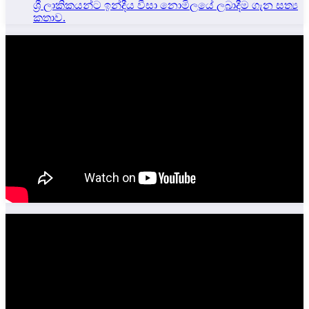
ශ්‍රී ලාකිකයන්ට ඉන්දීය වීසා නොමිලයේ ලබාදීම ගැන සත්‍ය
කතාව.