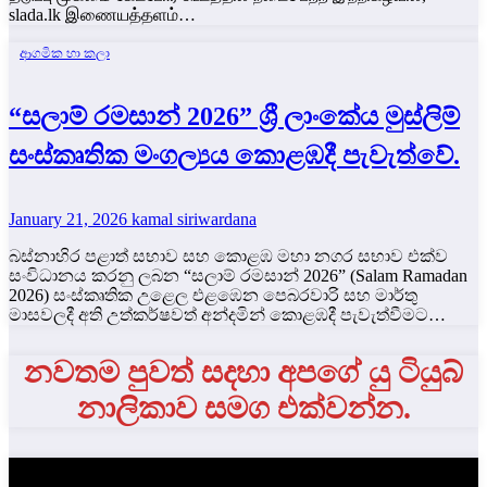
slada.lk இணையத்தளம்…
ආගමික හා කලා
“සලාම් රමසාන් 2026” ශ්‍රී ලාංකේය මුස්ලිම්
සංස්කෘතික මංගල්‍යය කොළඹදී පැවැත්වේ.
January 21, 2026
kamal siriwardana
බස්නාහිර පළාත් සභාව සහ කොළඹ මහා නගර සභාව එක්ව
සංවිධානය කරනු ලබන “සලාම් රමසාන් 2026” (Salam Ramadan
2026) සංස්කෘතික උළෙල එළඹෙන පෙබරවාරි සහ මාර්තු
මාසවලදී අති උත්කර්ෂවත් අන්දමින් කොළඹදී පැවැත්වීමට…
නවතම පුවත් සදහා අපගේ යු ටියුබ්
නාලිකාව සමග එක්වන්න.