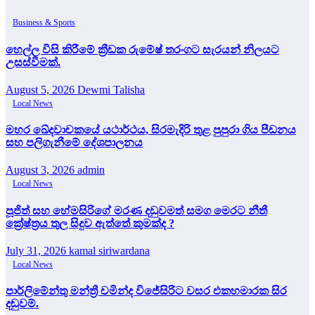
Business & Sports
හෙල්ල විසි කිරීමේ ක්‍රීඩක රුමේෂ් තරංගට සැරයන් නිලයට
උසස්වීමක්.
August 5, 2026
Dewmi Talisha
Local News
මහර ඛේදවාචකයේ යථාර්ථය, සිරමැදිරි තුළ පුපුරා ගිය පීඩනය
සහ පලිගැනීමේ දේශපාලනය
August 3, 2026
admin
Local News
පූජිත් සහ හේමසිරිගේ මරණ දඩුවමත් සමග මෙරට නීතී
ක්‍රේෂ්ත්‍රය තුල සිදුව ඇත්තේ කුමක්ද ?
July 31, 2026
kamal siriwardana
Local News
පාර්ලිමේන්තු මන්ත්‍රී චමින්ද විජේසිරිට වසර එකහමාරක සිර
දඬුවම්.