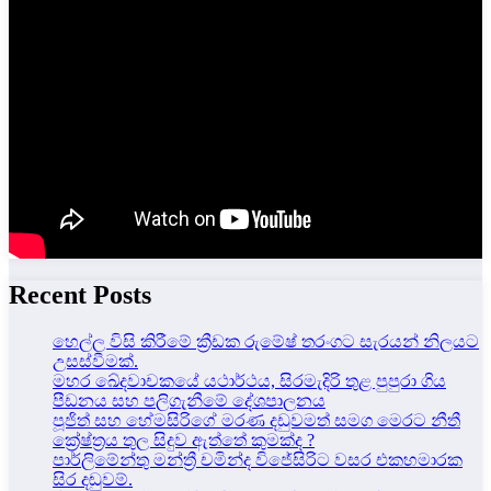
Recent Posts
හෙල්ල විසි කිරීමේ ක්‍රීඩක රුමේෂ් තරංගට සැරයන් නිලයට
උසස්වීමක්.
මහර ඛේදවාචකයේ යථාර්ථය, සිරමැදිරි තුළ පුපුරා ගිය
පීඩනය සහ පලිගැනීමේ දේශපාලනය
පූජිත් සහ හේමසිරිගේ මරණ දඩුවමත් සමග මෙරට නීතී
ක්‍රේෂ්ත්‍රය තුල සිදුව ඇත්තේ කුමක්ද ?
පාර්ලිමේන්තු මන්ත්‍රී චමින්ද විජේසිරිට වසර එකහමාරක
සිර දඬුවම්.