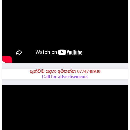
දැන්වීම් සඳහා අමතන්න 0774748930
Call for advertisements.