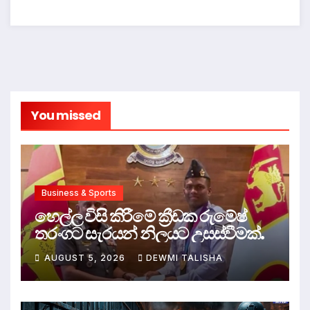
You missed
Business & Sports
හෙල්ල විසි කිරීමේ ක්‍රීඩක රුමේෂ්
තරංගට සැරයන් නිලයට උසස්වීමක්.
AUGUST 5, 2026
DEWMI TALISHA