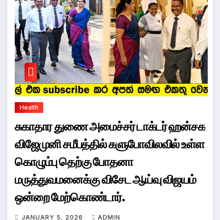
Health
சுகாதார துணை அமைச்சர் டாக்டர் ஹன்சக
விஜேமுனி சமீபத்தில் களுபோவிலவில் உள்ள
கொழும்பு தெற்கு போதனா
மருத்துவமனைக்கு விசேட ஆய்வு விஜயம்
ஒன்றை மேற்கொண்டார்.
JANUARY 5, 2026
ADMIN