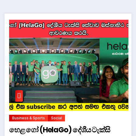
Business & Sports
Social
හෙළ ගෝ (HelaGo) දේශීය ටැක්සි