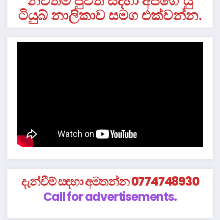
නවතම පුවත් සදහා අපගේ යු
ටියුබ් නාලිකාව සමග එක්වන්න.
දැන්වීම් සඳහා අමතන්න 0774748930
Call for advertisements.