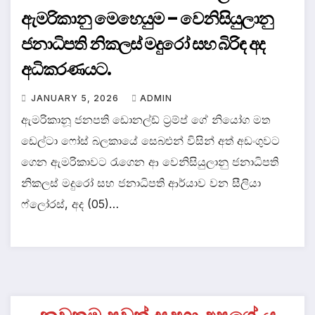
ඇමරිකානු මෙහෙයුම – වෙනිසියුලානු
ජනාධිපති නිකලස් මදුරෝ සහ බිරිඳ අද
අධිකරණයට.
JANUARY 5, 2026
ADMIN
ඇමරිකානූ ජනපති ඩොනල්ඩ් ට්‍රම්ප් ගේ නියෝග මත
ඩෙල්ටා ෆෝස් බලකායේ සෙබළුන් විසින් අත් අඩංගුවට
ගෙන ඇමරිකාවට රැගෙන ආ වෙනිසියුලානු ජනාධිපති
නිකලස් මදුරෝ සහ ජනාධිපති ආර්යාව වන සීලියා
ෆ්ලෝරස්, අද (05)…