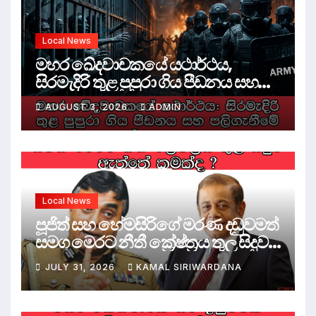
Local News
මහර ඛේදවාචකයේ යථාර්ථය,
සිරමැදිරි තුළ පුපුරා ගිය පීඩනය සහ
පලිගැනීමේ දේශපාලනය
AUGUST 3, 2026
ADMIN
Local News
පූජිත් සහ හේමසිරිගේ මරණ දඩුවමත්
සමග මෙරට නීතී ක්‍රේෂ්ත්‍රය තුල සිදුව
ඇත්තේ කුමක්ද ?
JULY 31, 2026
KAMAL SIRIWARDANA