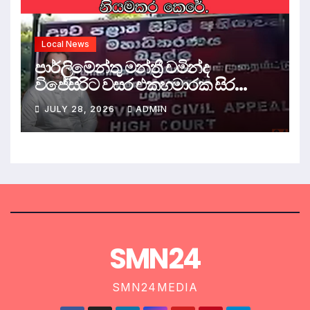
Local News
පාර්ලිමේන්තු මන්ත්‍රී චමින්ද
විජේසිරිට වසර එකහමාරක සිර
දඬුවම්.
JULY 28, 2026
ADMIN
SMN24
SMN24MEDIA