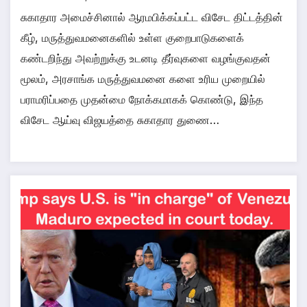
சுகாதார அமைச்சினால் ஆரமபிக்கப்பட்ட விசேட திட்டத்தின்
கீழ், மருத்துவமனைகளில் உள்ள குறைபாடுகளைக்
கண்டறிந்து அவற்றுக்கு உடனடி தீர்வுகளை வழங்குவதன்
மூலம், அரசாங்க மருத்துவமனை களை உரிய முறையில்
பராமரிப்பதை முதன்மை நோக்கமாகக் கொண்டு, இந்த
விசேட ஆய்வு விஜயத்தை சுகாதார துணை…