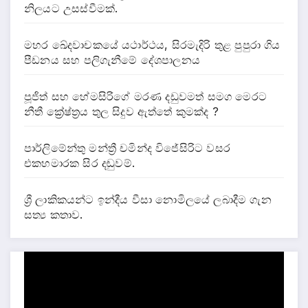
නිලයට උසස්වීමක්.
මහර ඛේදවාචකයේ යථාර්ථය, සිරමැදිරි තුළ පුපුරා ගිය
පීඩනය සහ පලිගැනීමේ දේශපාලනය
පූජිත් සහ හේමසිරිගේ මරණ දඩුවමත් සමග මෙරට
නීතී ක්‍රේෂ්ත්‍රය තුල සිදුව ඇත්තේ කුමක්ද ?
පාර්ලිමේන්තු මන්ත්‍රී චමින්ද විජේසිරිට වසර
එකහමාරක සිර දඬුවම්.
ශ්‍රී ලාකිකයන්ට ඉන්දීය වීසා නොමිලයේ ලබාදීම ගැන
සත්‍ය කතාව.