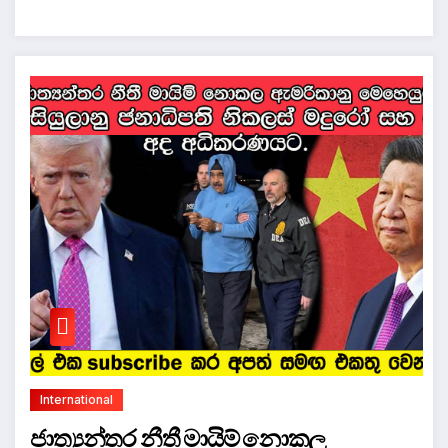
International
ජාත්‍යන්තර නීතී මායිම් නොකල