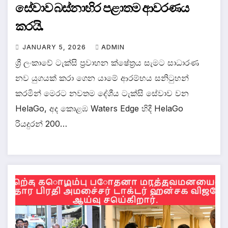
සේවාව බස්නාහිර පළාතම ආවරණය
කරයි.
JANUARY 5, 2026
ADMIN
ශ්‍රී ලංකාවේ ටැක්සි ප්‍රවාහන ක්ෂේත්‍රය සැමට සාධාරණ
නව යුගයක් කරා ගෙන යාමේ ආරම්භය සනිටුහන්
කරමින් මෙරට නවතම දේශීය ටැක්සි සේවාව වන
HelaGo, අද කොළඹ Waters Edge හිදී HelaGo
රියදුරන් 200…