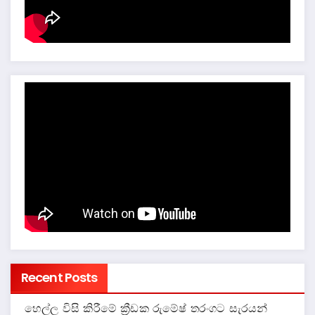
Recent Posts
හෙල්ල විසි කිරීමේ ක්‍රීඩක රුමේෂ් තරංගට සැරයන්