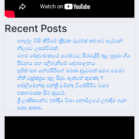
Recent Posts
හෙල්ල විසි කිරීමේ ක්‍රීඩක රුමේෂ් තරංගට සැරයන්
නිලයට උසස්වීමක්.
මහර ඛේදවාචකයේ යථාර්ථය, සිරමැදිරි තුළ පුපුරා ගිය
පීඩනය සහ පලිගැනීමේ දේශපාලනය
පූජිත් සහ හේමසිරිගේ මරණ දඩුවමත් සමග මෙරට
නීතී ක්‍රේෂ්ත්‍රය තුල සිදුව ඇත්තේ කුමක්ද ?
පාර්ලිමේන්තු මන්ත්‍රී චමින්ද විජේසිරිට වසර
එකහමාරක සිර දඬුවම්.
ශ්‍රී ලාකිකයන්ට ඉන්දීය වීසා නොමිලයේ ලබාදීම ගැන
සත්‍ය කතාව.