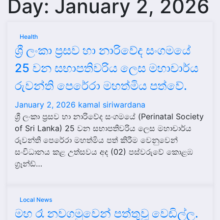
Day:
January 2, 2026
Health
ශ්‍රී ලංකා ප්‍රසව හා නාරිවේද සංගමයේ
25 වන සභාපතිවරිය ලෙස මහාචාර්ය
රුවන්ති පෙරේරා මහත්මිය පත්වේ.
January 2, 2026
kamal siriwardana
ශ්‍රී ලංකා ප්‍රසව හා නාරිවේද සංගමයේ (Perinatal Society
of Sri Lanka) 25 වන සභාපතිවරිය ලෙස මහාචාර්ය
රුවන්ති පෙරේරා මහත්මිය පත් කිරීම වෙනුවෙන්
සංවිධානය කළ උත්සවය අද (02) පස්වරුවේ කොළඹ
ග්‍රෑන්ඩ්…
Local News
මහ රෑ නවගමුවෙන් පත්තුවූ වෙඩිල්ල.