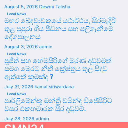
August 5, 2026
Dewmi Talisha
Local News
මහර ඛේදවාචකයේ යථාර්ථය, සිරමැදිරි
තුළ පුපුරා ගිය පීඩනය සහ පලිගැනීමේ
දේශපාලනය
August 3, 2026
admin
Local News
පූජිත් සහ හේමසිරිගේ මරණ දඩුවමත්
සමග මෙරට නීතී ක්‍රේෂ්ත්‍රය තුල සිදුව
ඇත්තේ කුමක්ද ?
July 31, 2026
kamal siriwardana
Local News
පාර්ලිමේන්තු මන්ත්‍රී චමින්ද විජේසිරිට
වසර එකහමාරක සිර දඬුවම්.
July 28, 2026
admin