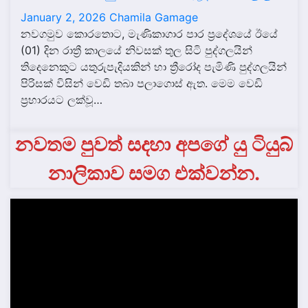
January 2, 2026
Chamila Gamage
නවගමුව කොරතොට, මැණිකාගාර පාර ප්‍රදේශයේ ඊයේ
(01) දින රාත්‍රී කාලයේ නිවසක් තුල සිටි පුද්ගලයින්
තිදෙනෙකුට යතුරුපැදියකින් හා ත්‍රීරෝද පැමිණි පුද්ගලයින්
පිරිසක් විසින් වෙඩි තබා පලාගොස් ඇත. මෙම වෙඩි
ප්‍රහාරයට ලක්වූ…
නවතම පුවත් සදහා අපගේ යු ටියුබ්
නාලිකාව සමග එක්වන්න.