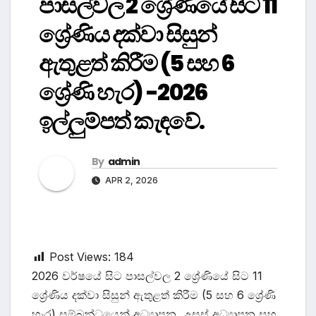
පාසල්වල 2 ශ්‍රේණියේ සිට 11
ශ්‍රේණිය දක්වා සිසුන්
ඇතුළත් කිරීම (5 සහ 6
ශ්‍රේණි හැර) -2026
ඉල්ලුම්පත් කැඳවේ.
By
admin
APR 2, 2026
Post Views:
184
2026 වර්ෂයේ සිට පාසල්වල 2 ශ්‍රේණියේ සිට 11
ශ්‍රේණිය දක්වා සිසුන් ඇතුළත් කිරීම (5 සහ 6 ශ්‍රේණි
හැර) සම්බන්ධයෙන් අධ්‍යාපන, උසස් අධ්‍යාපන සහ