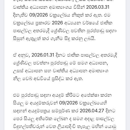
වෘත්තීය අධ්‍යාපන අමාත්‍යාංශය විසින් 2026.03.31
දිනැතිව 09/2026 චක්‍රලේඛය නිකුත් කර ඇත. එම
චක්‍රලේඛය ප්‍රකාරව 2026 අධ්‍යයන වර්ෂයේ ජාතික
පාසල්වල අතරමැදි ශ්‍රේණිවල පවතින පුරප්පාඩු සඳහා
සිසුන් ඇතුළත් කර ගැනීම සිදු කරනු ලබයි.
ඒ අනුව, 2026.01.31 දිනට ජාතික පාසල්වල අතරමැදි
ශ්‍රේණිවල පවත්නා පුරප්පාඩු මේ සමග අධ්‍යාපන,
උසස් අධ්‍යාපන සහ වෘත්තීය අධ්‍යාපන අමාත්‍යාංශ
නිල වෙබ් අඩවියේ ප්‍රසිද්ධ කර ඇත.
එම පුරප්පාඩු සඳහා අයදුම් කිරීමට අපේක්ෂා කරන
සියලු ම අයදුම්කරුවන් 09/2026 චක්‍රලේඛයෙහි
සඳහන් අයදුම්පත්‍රය සම්පූර්ණ කර 2026.04.27 දිනට
පෙර සියලු අතිරේක ලේඛන ද සමග අදාළ පාසල්වල
විදුහල්පතිවරුන් වෙත ලියාපදිංචි තැපෑල මඟින් යොමු