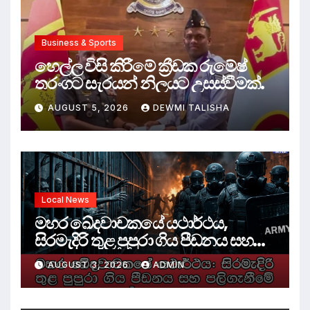
Business & Sports
හෙල්ල විසි කිරීමේ ක්‍රීඩක රුමේෂ්
තරංගට සැරයන් නිලයට උසස්වීමක්.
AUGUST 5, 2026
DEWMI TALISHA
Local News
මහර ඛේදවාචකයේ යථාර්ථය,
සිරමැදිරි තුළ පුපුරා ගිය පීඩනය සහ
පලිගැනීමේ දේශපාලනය
AUGUST 3, 2026
ADMIN