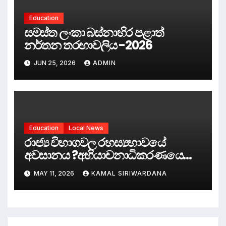
மண்டபத்தில் நடைபெற்றது.
Education
Inaugural Session of
සමස්ත ලංකා බස්නාහිර පළාත්
Nugegoda St. Joseph’s Girls’
නර්තන තරඟාවලිය -2026
School Student Parliament
Held at the Old Parliament
JUN 25, 2026
ADMIN
Chamber.
Education
Local News
රාජ්‍ය විභාගවල රහස්‍යභාවයේ
අවසානය ?අභියාචනාධිකරණයෙන්
ඓතිහාසික තීන්දුවක්.
MAY 11, 2026
KAMAL SIRIWARDANA