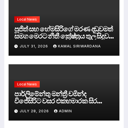
Local News
පූජිත් සහ හේමසිරිගේ මරණ දඩුවමත්
සමග මෙරට නීතී ක්‍රේෂ්ත්‍රය තුල සිදුව
ඇත්තේ කුමක්ද ?
JULY 31, 2026
KAMAL SIRIWARDANA
Local News
පාර්ලිමේන්තු මන්ත්‍රී චමින්ද
විජේසිරිට වසර එකහමාරක සිර
දඬුවම්.
JULY 28, 2026
ADMIN