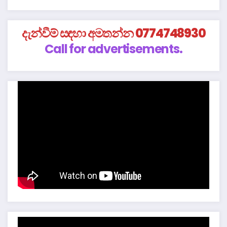
දැන්වීම් සඳහා අමතන්න 0774748930
Call for advertisements.