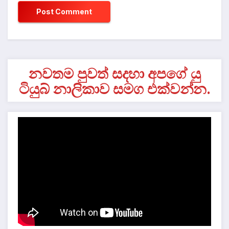
නවතම පුවත් සදහා අපගේ යු
ටියුබ් නාලිකාව සමග එක්වන්න.