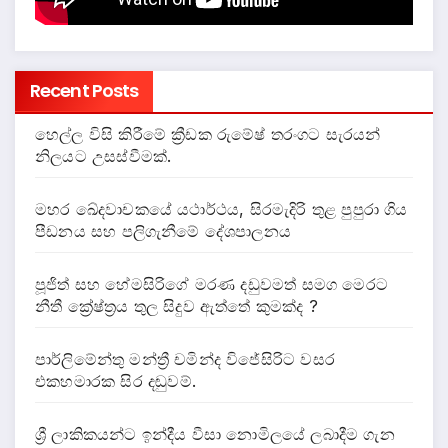
Recent Posts
හෙල්ල විසි කිරීමේ ක්‍රීඩක රුමේෂ් තරංගට සැරයන්
නිලයට උසස්වීමක්.
මහර ඛේදවාචකයේ යථාර්ථය, සිරමැදිරි තුළ පුපුරා ගිය
පීඩනය සහ පලිගැනීමේ දේශපාලනය
පූජිත් සහ හේමසිරිගේ මරණ දඩුවමත් සමග මෙරට
නීතී ක්‍රේෂ්ත්‍රය තුල සිදුව ඇත්තේ කුමක්ද ?
පාර්ලිමේන්තු මන්ත්‍රී චමින්ද විජේසිරිට වසර
එකහමාරක සිර දඬුවම්.
ශ්‍රී ලාකිකයන්ට ඉන්දීය වීසා නොමිලයේ ලබාදීම ගැන