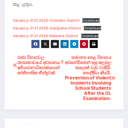
කළ යුතුය.
Vacancy-31.01.2026-Colombo-District
Download
Vacancy-31.01.2026-Gampaha-District
Download
Vacancy-31.01.2026-Kalutara-District
Download
Post
රාජ්‍ය විභාගවල
සාමාන්‍ය පෙළ විභාගය
රහස්‍යභාවයේ අවසානය ?
අවසන්වීමෙන් පසු කලබල
අභියාචනාධිකරණයෙන්
කලොත් වැඩ වරදියි.
navigation
ඓතිහාසික තීන්දුවක්.
පොලීසිය කියයි.
Prevention of Violent
Incidents Involving
School Students
After the OL
Examination.