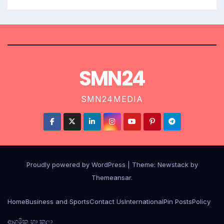
SMN24
SMN24MEDIA
Proudly powered by WordPress
|
Theme:
Newstack
by
Themeansar
.
Home
Business and Sports
Contact Us
International
Pin Posts
Policy
ආගමික හා කලා