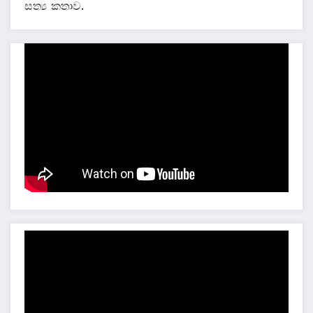
සත්‍ය කතාව.