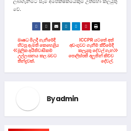
ලබාගැනීමට සෑම අපේක්ෂකයෙකුම උත්සහා කලයුතු
වේ.
Post
ඖෂධ මිලදී ගැනීමේදී
ICCPR යටතේ අත්
හිටපු ඇමති කෙහෙළිය
අඩංගුවට ගැනීම් කිරීමේදී
මූලික අයිතිවාසිකම්
කලයුතු දේවල් ගැන
navigation
උල්ලංඝනය කල බවට
පොලිස්පති අලුතින් කිව්ව
තීන්දුවක්.
දේවල්.
By
admin