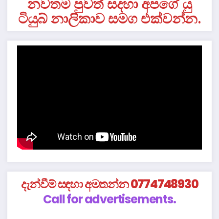
නවතම පුවත් සදහා අපගේ යු
ටියුබ් නාලිකාව සමග එක්වන්න.
දැන්වීම් සඳහා අමතන්න 0774748930
Call for advertisements.