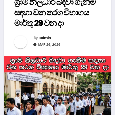
ග්‍රාම නිලධාරී බඳවා ගැනීම
සඳහා වන තරග විභාගය
මාර්තු 29 වන දා
By
admin
MAR 26, 2026