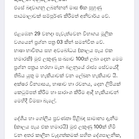
එසේ බඳවාගනු ලබන්නන් මාස 6ක පුහුණු
පාඨමාලාවක් සම්පූර්ණ කිරීමත් අනිවාර්ය වේ.
එළඹෙන 29 වනදා පැවැත්වෙන විභාගය මූලික
වශයෙන් ප්‍රශ්න පත්‍ර 03 කින් සමන්වීත වේ.
භාෂා භාවිතය සහ අවබෝධය (කාලය පැය එක
හමාරකි) මුළු ලකුණු සංඛ්‍යාව 100ක් ලබා දෙන මෙම
ප්‍රශ්න පත්‍රය හරහා මැන බලනුයේ රාජ්‍ය සේවයේදී
තිබිය යුතු ම හැකියාවක් වන ලේඛන හැකියාව යි.
අක්ෂර වින්‍යාසය, භාෂාව හා රචනය, දෙන ලිපියක්
කෙටුම්පත් කිරීම හා සාරාංශ කිරීම ආදී හැකියාවන්
මෙහිදී විමසා බැලේ.
දේශීය හා ගෝලීය ප්‍රවණතා පිළිබඳ සාමාන්‍ය දැනීම
(කාලය පැය එක හමාරයි) මුළු ලකුණු 100ක් හිමි
වන අතර කාලීන වැදගත්කමක් සහිත දේශපාලනික,