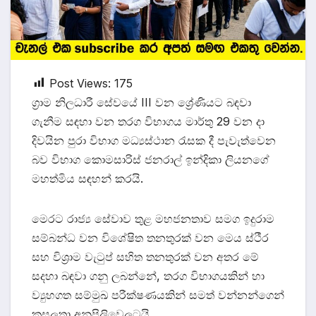
Post Views:
175
ග්‍රාම නිලධාරී සේවයේ III වන ශ්‍රේණියට බඳවා
ගැනීම සඳහා වන තරග විභාගය මාර්තු 29 වන දා
දිවයින පුරා විභාග මධ්‍යස්ථාන රැසක දී පැවැත්වෙන
බව විභාග කොමසාරිස් ජනරාල් ඉන්දිකා ලියනගේ
මහත්මිය සඳහන් කරයි.
මෙරට රාජ්‍ය සේවාව තුළ මහජනතාව සමග ඉදුරාම
සම්බන්ධ වන විශේෂිත තනතුරක් වන මෙය ස්ථීර
සහ විශ්‍රාම වැටුප් සහිත තනතුරක් වන අතර මේ
සදහා බඳවා ගනු ලබන්නේ, තරග විභාගයකින් හා
ව්‍යුහගත සම්මුඛ පරීක්ෂණයකින් සමත් වන්නන්ගෙන්
කුසලතා අනුපිලිවෙලටයි.