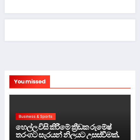
You missed
Business & Sports
හෙල්ල විසි කිරීමේ ක්‍රීඩක රුමේෂ්
තරංගට සැරයන් නිලයට උසස්වීමක්.