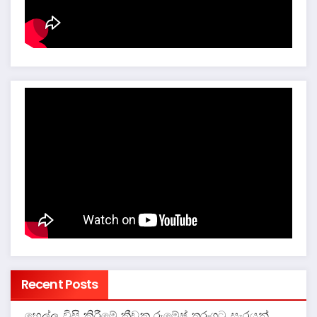
Recent Posts
හෙල්ල විසි කිරීමේ ක්‍රීඩක රුමේෂ් තරංගට සැරයන්