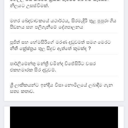
නිලයට උසස්වීමක්.
මහර ඛේදවාචකයේ යථාර්ථය, සිරමැදිරි තුළ පුපුරා ගිය
පීඩනය සහ පලිගැනීමේ දේශපාලනය
පූජිත් සහ හේමසිරිගේ මරණ දඩුවමත් සමග මෙරට
නීතී ක්‍රේෂ්ත්‍රය තුල සිදුව ඇත්තේ කුමක්ද ?
පාර්ලිමේන්තු මන්ත්‍රී චමින්ද විජේසිරිට වසර
එකහමාරක සිර දඬුවම්.
ශ්‍රී ලාකිකයන්ට ඉන්දීය වීසා නොමිලයේ ලබාදීම ගැන
සත්‍ය කතාව.