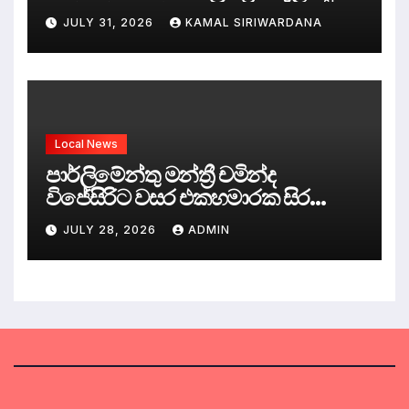
ඇත්තේ කුමක්ද ?
JULY 31, 2026
KAMAL SIRIWARDANA
Local News
පාර්ලිමේන්තු මන්ත්‍රී චමින්ද
විජේසිරිට වසර එකහමාරක සිර
දඬුවම්.
JULY 28, 2026
ADMIN