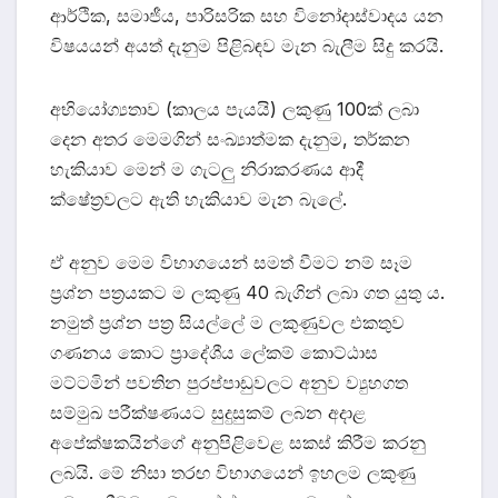
ආර්ථික, සමාජීය, පාරිසරික සහ විනෝදාස්වාදය යන
විෂයයන් අයත් දැනුම පිළිබඳව මැන බැලීම සිදු කරයි.
අභියෝග්‍යතාව (කාලය පැයයි) ලකුණු 100ක් ලබා
දෙන අතර මෙමගින් සංඛ්‍යාත්මක දැනුම, තර්කන
හැකියාව මෙන් ම ගැටලු නිරාකරණය ආදී
ක්ෂේත්‍රවලට ඇති හැකියාව මැන බැලේ.
ඒ අනුව මෙම විභාගයෙන් සමත් වීමට නම් සෑම
ප්‍රශ්න පත්‍රයකට ම ලකුණු 40 බැගින් ලබා ගත යුතු ය.
නමුත් ප්‍රශ්න පත්‍ර සියල්ලේ ම ලකුණුවල එකතුව
ගණනය කොට ප්‍රාදේශීය ලේකම් කොට්ඨාස
මට්ටමින් පවතින පුරප්පාඩුවලට අනුව ව්‍යුහගත
සම්මුඛ පරීක්ෂණයට සුදුසුකම් ලබන අදාළ
අපේක්ෂකයින්ගේ අනුපිළිවෙළ සකස් කිරීම කරනු
ලබයි. මේ නිසා තරඟ විභාගයෙන් ඉහලම ලකුණු