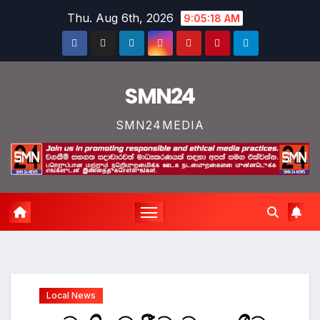
Skip
Thu. Aug 6th, 2026
9:05:18 AM
to
content
SMN24
SMN24MEDIA
Local News