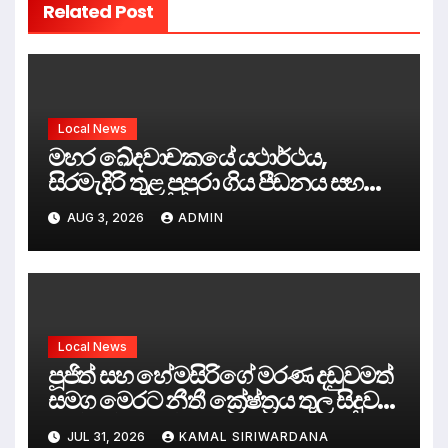
Related Post
Local News
මහර ඛේදවාචකයේ යථාර්ථය,
සිරමැදිරි තුළ පුපුරා ගිය පීඩනය සහ
පලිගැනීමේ දේශපාලනය
AUG 3, 2026
ADMIN
Local News
පූජිත් සහ හේමසිරිගේ මරණ දඩුවමත්
සමග මෙරට නීතී ක්‍රේෂ්ත්‍රය තුල සිදුව
ඇත්තේ කුමක්ද ?
JUL 31, 2026
KAMAL SIRIWARDANA