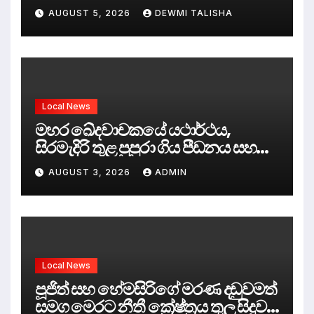
AUGUST 5, 2026
DEWMI TALISHA
Local News
මහර ඛේදවාචකයේ යථාර්ථය,
සිරමැදිරි තුළ පුපුරා ගිය පීඩනය සහ
පලිගැනීමේ දේශපාලනය
AUGUST 3, 2026
ADMIN
Local News
පූජිත් සහ හේමසිරිගේ මරණ දඩුවමත්
සමග මෙරට නීතී ක්‍රේෂ්ත්‍රය තුල සිදුව