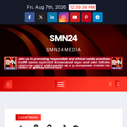
Skip
Fri. Aug 7th, 2026
12:39:37 PM
to
content
SMN24
SMN24MEDIA
Local News