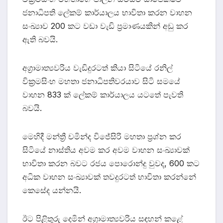
ජනාධිපති ලේකම් කාර්යාලය භාවිතා කරන වාහන
සංඛ්‍යාව 200 කට වඩා වැඩි ප්‍රමාණයකින් අඩු කර
ඇති බවයි.
අග්‍රාමාත්‍යවරිය වැඩිදුරටත් කියා සිටියේ රනිල්
වික්‍රමසිංහ මහතා ජනාධිපතිවරයාව සිටි සමයේ
වාහන 833 ක් ලේකම් කාර්යාලය යටතේ පැවති
බවයි.
මෙහිදී මන්ත්‍රී චමින්ද විජේසිරි මහතා ප්‍රශ්න කර
සිටියේ නාස්තිය අවම කර අවම වාහන සංඛ්‍යාවක්
භාවිතා කරන බවට රජය පොරොන්දු වුවද, 600 කට
අධික වාහන සංඛ්‍යාවක් තවදුරටත් භාවිතා කරන්නේ
කෙසේද යන්නයි.
ඊට පිළිතුරු දෙමින් අග්‍රාමාත්‍යවරිය සඳහන් කළේ