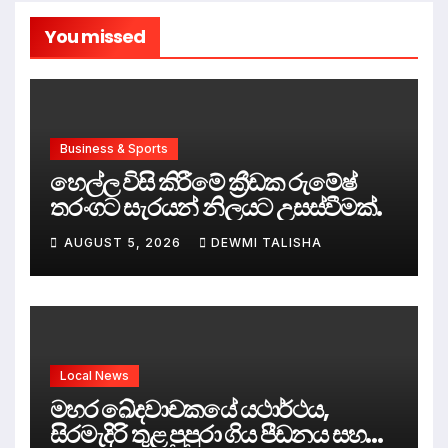
You missed
Business & Sports
හෙල්ල විසි කිරීමේ ක්‍රීඩක රුමේෂ්
තරංගට සැරයන් නිලයට උසස්වීමක්.
AUGUST 5, 2026
DEWMI TALISHA
Local News
මහර ඛේදවාචකයේ යථාර්ථය,
සිරමැදිරි තුළ පුපුරා ගිය පීඩනය සහ