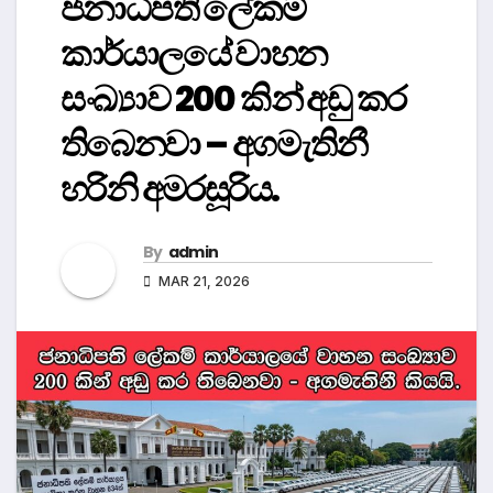
ජනාධිපති ලේකම්
කාර්යාලයේ වාහන
සංඛ්‍යාව 200 කින් අඩු කර
තිබෙනවා – අගමැතිනී
හරිනි අමරසූරිය.
By
admin
MAR 21, 2026