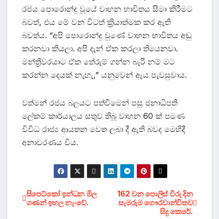
රජය පොරොන්දු වූයේ වාහන භාවිතය සීමා කිරීමට
බවත්, එය මේ වන විටත් ක්‍රියාත්මක කර ඇති
බවත්ය. “අපි පොරොන්දු වුණේ වාහන භාවිතය අඩු
කරනවා කියලා. අපි දැන් ඒක කරලා තියෙනවා.
මන්ත්‍රීවරයාට ඒක තේරුම් ගන්න බැරි නම් මට
කරන්න දෙයක් නැහැ,” යනුවෙන් ඇය පැවසුවාය.
වත්මන් රජය බලයට පත්වීමෙන් පසු ජනාධිපති
ලේකම් කාර්යාලය සතුව තිබූ වාහන 60 ක් පමණ
විවිධ රාජ්‍ය ආයතන වෙත ලබා දී ඇති බවද මෙහිදී
අනාවරණය විය.
Post
සිපෙට්කෝ ඉන්ධන මිල
162 වන පොලිස් විරු දින
ගණන් ඉහල නැංවේ.
සැමරුම ගෞරවාන්විතව
සිදු කෙරේ.