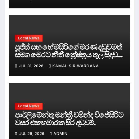
Local News
පූජිත් සහ හේමසිරිගේ මරණ දඩුවමත්
සමග මෙරට නීතී ක්‍රේෂ්ත්‍රය තුල සිදුව
ඇත්තේ කුමක්ද ?
JUL 31, 2026
KAMAL SIRIWARDANA
Local News
පාර්ලිමේන්තු මන්ත්‍රී චමින්ද විජේසිරිට
වසර එකහමාරක සිර දඬුවම්.
JUL 28, 2026
ADMIN