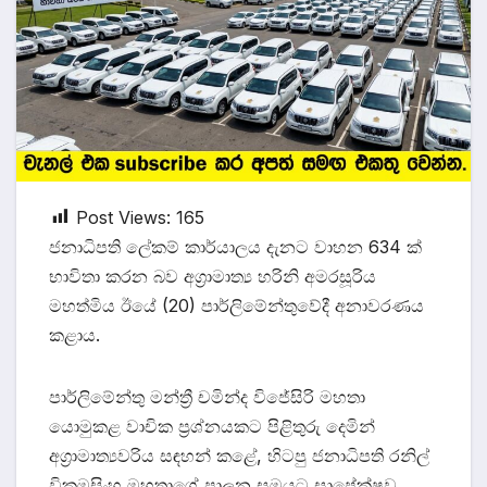
Post Views:
165
ජනාධිපති ලේකම් කාර්යාලය දැනට වාහන 634 ක්
භාවිතා කරන බව අග්‍රාමාත්‍ය හරිනි අමරසූරිය
මහත්මිය ඊයේ (20) පාර්ලිමේන්තුවේදී අනාවරණය
කළාය.
පාර්ලිමේන්තු මන්ත්‍රී චමින්ද විජේසිරි මහතා
යොමුකළ වාචික ප්‍රශ්නයකට පිළිතුරු දෙමින්
අග්‍රාමාත්‍යවරිය සඳහන් කළේ, හිටපු ජනාධිපති රනිල්
වික්‍රමසිංහ මහතාගේ පාලන සමයට සාපේක්ෂව