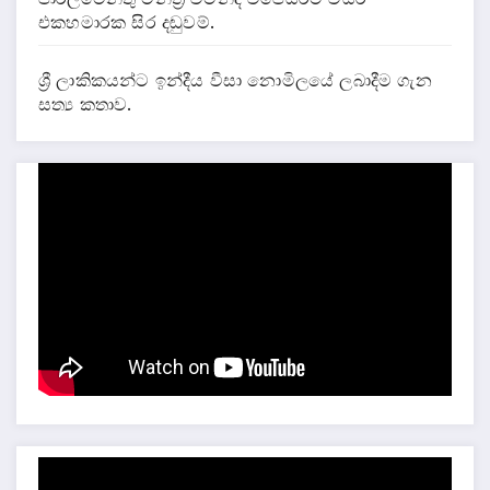
එකහමාරක සිර දඬුවම්.
ශ්‍රී ලාකිකයන්ට ඉන්දීය වීසා නොමිලයේ ලබාදීම ගැන
සත්‍ය කතාව.