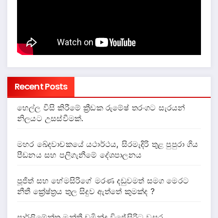
Recent Posts
හෙල්ල විසි කිරීමේ ක්‍රීඩක රුමේෂ් තරංගට සැරයන්
නිලයට උසස්වීමක්.
මහර ඛේදවාචකයේ යථාර්ථය, සිරමැදිරි තුළ පුපුරා ගිය
පීඩනය සහ පලිගැනීමේ දේශපාලනය
පූජිත් සහ හේමසිරිගේ මරණ දඩුවමත් සමග මෙරට
නීතී ක්‍රේෂ්ත්‍රය තුල සිදුව ඇත්තේ කුමක්ද ?
පාර්ලිමේන්තු මන්ත්‍රී චමින්ද විජේසිරිට වසර