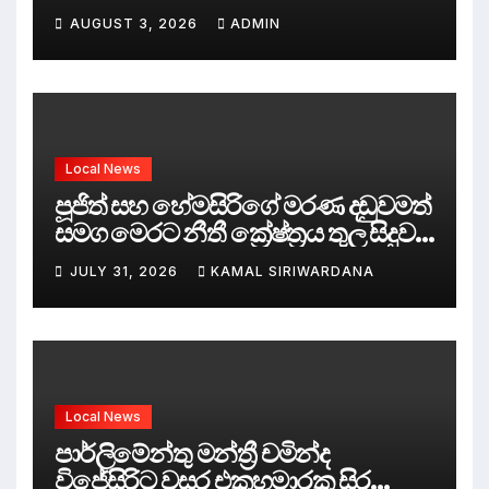
පලිගැනීමේ දේශපාලනය
AUGUST 3, 2026
ADMIN
Local News
පූජිත් සහ හේමසිරිගේ මරණ දඩුවමත්
සමග මෙරට නීතී ක්‍රේෂ්ත්‍රය තුල සිදුව
ඇත්තේ කුමක්ද ?
JULY 31, 2026
KAMAL SIRIWARDANA
Local News
පාර්ලිමේන්තු මන්ත්‍රී චමින්ද
විජේසිරිට වසර එකහමාරක සිර