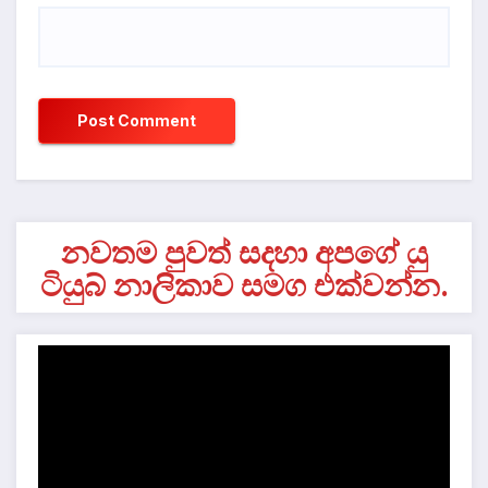
නවතම පුවත් සදහා අපගේ යු
ටියුබ් නාලිකාව සමග එක්වන්න.